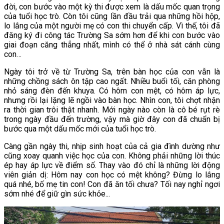
đời, con bước vào một kỳ thi được xem là dấu mốc quan trọng
của tuổi học trò. Còn tôi cũng lần đầu trải qua những hồi hộp,
lo lắng của một người mẹ có con thi chuyển cấp. Vì thế, tôi đã
đăng ký đi công tác Trường Sa sớm hơn để khi con bước vào
giai đoạn căng thẳng nhất, mình có thể ở nhà sát cánh cùng
con…
Ngày tôi trở về từ Trường Sa, trên bàn học của con vẫn là
những chồng sách ôn tập cao ngất. Nhiều buổi tối, căn phòng
nhỏ sáng đèn đến khuya. Có hôm con mệt, có hôm áp lực,
nhưng rồi lại lặng lẽ ngồi vào bàn học. Nhìn con, tôi chợt nhận
ra thời gian trôi thật nhanh. Mới ngày nào còn là cô bé rụt rè
trong ngày đầu đến trường, vậy mà giờ đây con đã chuẩn bị
bước qua một dấu mốc mới của tuổi học trò.
Càng gần ngày thi, nhịp sinh hoạt của cả gia đình dường như
cũng xoay quanh việc học của con. Không phải những lời thúc
ép hay áp lực về điểm số. Thay vào đó chỉ là những lời động
viên giản dị: Hôm nay con học có mệt không? Đừng lo lắng
quá nhé, bố mẹ tin con! Con đã ăn tối chưa? Tối nay nghỉ ngơi
sớm nhé để giữ gìn sức khỏe...