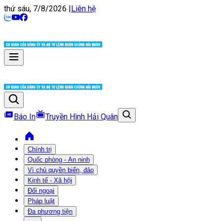
thứ sáu, 7/8/2026
|
Liên hệ
Báo In
Truyền Hình Hải Quân
Chính trị
Quốc phòng - An ninh
Vì chủ quyền biển, đảo
Kinh tế - Xã hội
Đối ngoại
Pháp luật
Đa phương tiện