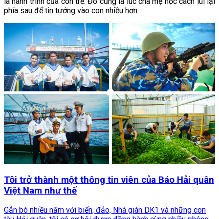
là hành trình của con trẻ. Đó cũng là lúc cha mẹ học cách lùi lại
phía sau để tin tưởng vào con nhiều hơn.
Tôi trở thành một thông tin viên của Báo Hải quân
Việt Nam như thế
Gắn bó nhiều năm với biển, đảo, Nhà giàn DK1 và những con