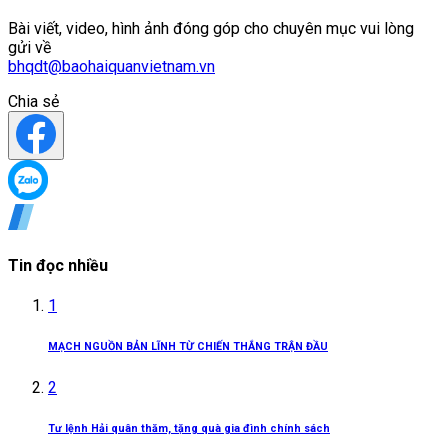
Bài viết, video, hình ảnh đóng góp cho chuyên mục vui lòng
gửi về
bhqdt@baohaiquanvietnam.vn
Chia sẻ
Tin đọc nhiều
1
MẠCH NGUỒN BẢN LĨNH TỪ CHIẾN THẮNG TRẬN ĐẦU
2
Tư lệnh Hải quân thăm, tặng quà gia đình chính sách