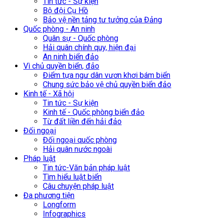
Tin tức - Sự kiện
Bộ đội Cụ Hồ
Bảo vệ nền tảng tư tưởng của Đảng
Quốc phòng - An ninh
Quân sự - Quốc phòng
Hải quân chính quy, hiện đại
An ninh biển đảo
Vì chủ quyền biển, đảo
Điểm tựa ngư dân vươn khơi bám biển
Chung sức bảo vệ chủ quyền biển đảo
Kinh tế - Xã hội
Tin tức - Sự kiện
Kinh tế - Quốc phòng biển đảo
Từ đất liền đến hải đảo
Đối ngoại
Đối ngoại quốc phòng
Hải quân nước ngoài
Pháp luật
Tin tức-Văn bản pháp luật
Tìm hiểu luật biển
Câu chuyện pháp luật
Đa phương tiện
Longform
Infographics