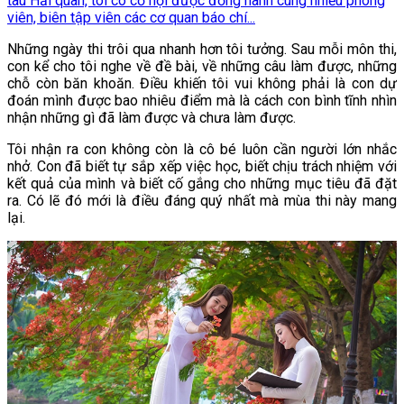
tàu Hải quân, tôi có cơ hội được đồng hành cùng nhiều phóng
viên, biên tập viên các cơ quan báo chí...
Những ngày thi trôi qua nhanh hơn tôi tưởng. Sau mỗi môn thi,
con kể cho tôi nghe về đề bài, về những câu làm được, những
chỗ còn băn khoăn. Điều khiến tôi vui không phải là con dự
đoán mình được bao nhiêu điểm mà là cách con bình tĩnh nhìn
nhận những gì đã làm được và chưa làm được.
Tôi nhận ra con không còn là cô bé luôn cần người lớn nhắc
nhở. Con đã biết tự sắp xếp việc học, biết chịu trách nhiệm với
kết quả của mình và biết cố gắng cho những mục tiêu đã đặt
ra. Có lẽ đó mới là điều đáng quý nhất mà mùa thi này mang
lại.