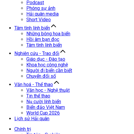
Podcast
Phóng sự ảnh
Hải quân media
Short Video
Tâm tình lính biển
Những bông hoa biển
Hồi âm bạn đọc
Tâm tình lính biển
Nghiên cứu - Trao đổi
Giáo dục - Đào tạo
Khoa học công nghệ
Người đi biển cần biết
Chuyển đổi số
Văn hoá - Thể thao
Văn học - Nghệ thuật
Tin thể thao
Nụ cười lính biển
Biển đảo Việt Nam
World Cup 2026
Lịch sử Hải quân
Chính trị