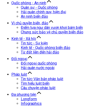
Quốc phòng - An ninh
Quân sự - Quốc phòng
Hải quân chính quy, hiện đại
An ninh biển đảo
Vì chủ quyền biển, đảo
Điểm tựa ngư dân vươn khơi bám biển
Chung sức bảo vệ chủ quyền biển đảo
Kinh tế - Xã hội
Tin tức - Sự kiện
Kinh tế - Quốc phòng biển đảo
Từ đất liền đến hải đảo
Đối ngoại
Đối ngoại quốc phòng
Hải quân nước ngoài
Pháp luật
Tin tức-Văn bản pháp luật
Tìm hiểu luật biển
Câu chuyện pháp luật
Đa phương tiện
Longform
Infographics