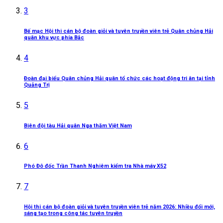
3
Bế mạc Hội thi cán bộ đoàn giỏi và tuyên truyền viên trẻ Quân chủng Hải
quân khu vực phía Bắc
4
Đoàn đại biểu Quân chủng Hải quân tổ chức các hoạt động tri ân tại tỉnh
Quảng Trị
5
Biên đội tàu Hải quân Nga thăm Việt Nam
6
Phó Đô đốc Trần Thanh Nghiêm kiểm tra Nhà máy X52
7
Hội thi cán bộ đoàn giỏi và tuyên truyền viên trẻ năm 2026: Nhiều đổi mới,
sáng tạo trong công tác tuyên truyền