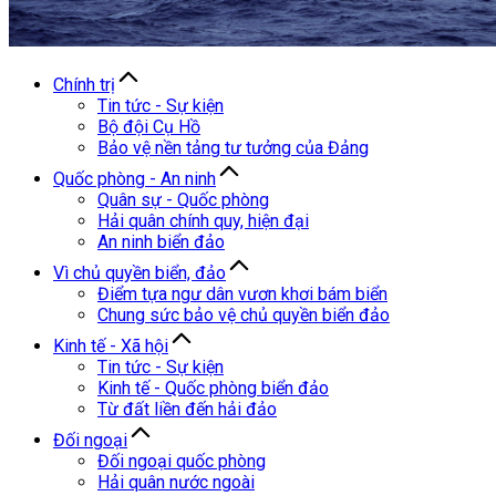
Chính trị
Tin tức - Sự kiện
Bộ đội Cụ Hồ
Bảo vệ nền tảng tư tưởng của Đảng
Quốc phòng - An ninh
Quân sự - Quốc phòng
Hải quân chính quy, hiện đại
An ninh biển đảo
Vì chủ quyền biển, đảo
Điểm tựa ngư dân vươn khơi bám biển
Chung sức bảo vệ chủ quyền biển đảo
Kinh tế - Xã hội
Tin tức - Sự kiện
Kinh tế - Quốc phòng biển đảo
Từ đất liền đến hải đảo
Đối ngoại
Đối ngoại quốc phòng
Hải quân nước ngoài