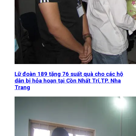
Lữ đoàn 189 tặng 76 suất quà cho các hộ
dân bị hỏa hoạn tại Cồn Nhất Trí,TP. Nha
Trang