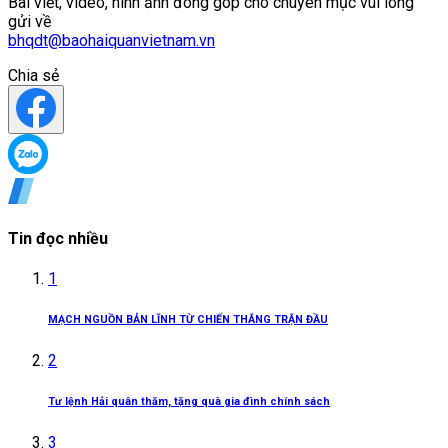
Bài viết, video, hình ảnh đóng góp cho chuyên mục vui lòng
gửi về
bhqdt@baohaiquanvietnam.vn
Chia sẻ
Tin đọc nhiều
1
MẠCH NGUỒN BẢN LĨNH TỪ CHIẾN THẮNG TRẬN ĐẦU
2
Tư lệnh Hải quân thăm, tặng quà gia đình chính sách
3