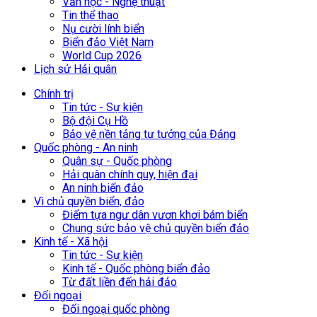
Văn học - Nghệ thuật
Tin thể thao
Nụ cười lính biển
Biển đảo Việt Nam
World Cup 2026
Lịch sử Hải quân
Chính trị
Tin tức - Sự kiện
Bộ đội Cụ Hồ
Bảo vệ nền tảng tư tưởng của Đảng
Quốc phòng - An ninh
Quân sự - Quốc phòng
Hải quân chính quy, hiện đại
An ninh biển đảo
Vì chủ quyền biển, đảo
Điểm tựa ngư dân vươn khơi bám biển
Chung sức bảo vệ chủ quyền biển đảo
Kinh tế - Xã hội
Tin tức - Sự kiện
Kinh tế - Quốc phòng biển đảo
Từ đất liền đến hải đảo
Đối ngoại
Đối ngoại quốc phòng