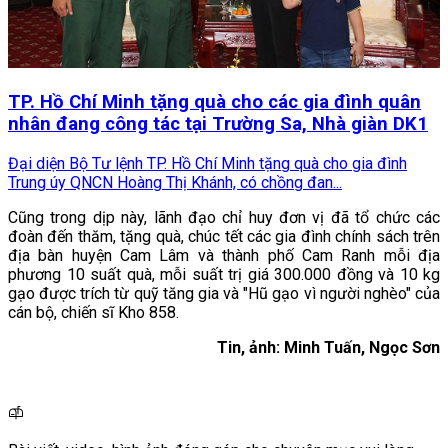
TP. Hồ Chí Minh tặng quà cho các gia đình quân
nhân đang công tác tại Trường Sa, Nhà giàn DK1
Đại diện Bộ Tư lệnh TP. Hồ Chí Minh tặng quà cho gia đình
Trung úy QNCN Hoàng Thị Khánh, có chồng đan...
Cũng trong dịp này, lãnh đạo chỉ huy đơn vị đã tổ chức các
đoàn đến thăm, tặng quà, chúc tết các gia đình chính sách trên
địa bàn huyện Cam Lâm và thành phố Cam Ranh mỗi địa
phương 10 suất quà, mỗi suất trị giá 300.000 đồng và 10 kg
gạo được trích từ quỹ tăng gia và "Hũ gạo vì người nghèo" của
cán bộ, chiến sĩ Kho 858.
Tin, ảnh: Minh Tuấn, Ngọc Sơn