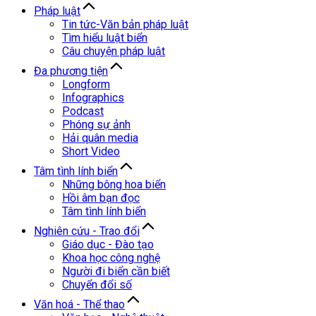
Pháp luật
Tin tức-Văn bản pháp luật
Tìm hiểu luật biển
Câu chuyện pháp luật
Đa phương tiện
Longform
Infographics
Podcast
Phóng sự ảnh
Hải quân media
Short Video
Tâm tình lính biển
Những bông hoa biển
Hồi âm bạn đọc
Tâm tình lính biển
Nghiên cứu - Trao đổi
Giáo dục - Đào tạo
Khoa học công nghệ
Người đi biển cần biết
Chuyển đổi số
Văn hoá - Thể thao