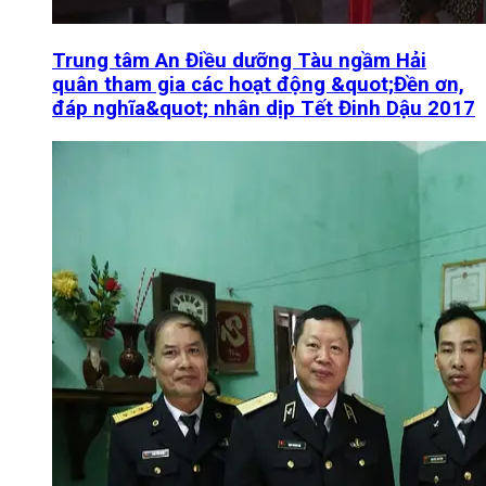
Trung tâm An Điều dưỡng Tàu ngầm Hải
quân tham gia các hoạt động &quot;Đền ơn,
đáp nghĩa&quot; nhân dịp Tết Đinh Dậu 2017