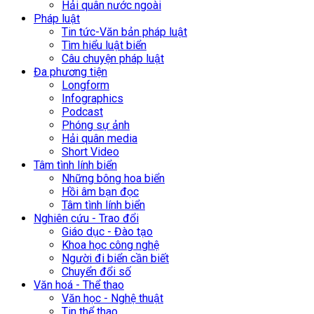
Hải quân nước ngoài
Pháp luật
Tin tức-Văn bản pháp luật
Tìm hiểu luật biển
Câu chuyện pháp luật
Đa phương tiện
Longform
Infographics
Podcast
Phóng sự ảnh
Hải quân media
Short Video
Tâm tình lính biển
Những bông hoa biển
Hồi âm bạn đọc
Tâm tình lính biển
Nghiên cứu - Trao đổi
Giáo dục - Đào tạo
Khoa học công nghệ
Người đi biển cần biết
Chuyển đổi số
Văn hoá - Thể thao
Văn học - Nghệ thuật
Tin thể thao