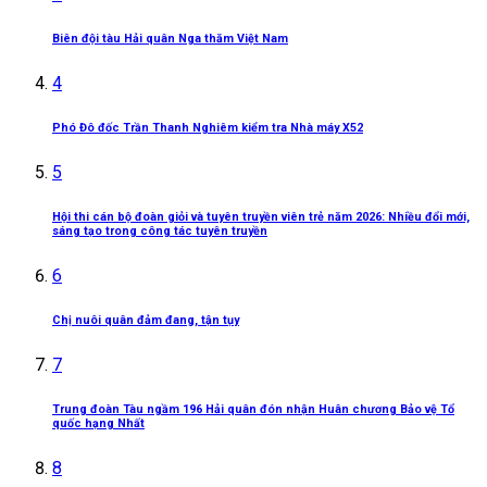
Biên đội tàu Hải quân Nga thăm Việt Nam
4
Phó Đô đốc Trần Thanh Nghiêm kiểm tra Nhà máy X52
5
Hội thi cán bộ đoàn giỏi và tuyên truyền viên trẻ năm 2026: Nhiều đổi mới,
sáng tạo trong công tác tuyên truyền
6
Chị nuôi quân đảm đang, tận tụy
7
Trung đoàn Tàu ngầm 196 Hải quân đón nhận Huân chương Bảo vệ Tổ
quốc hạng Nhất
8