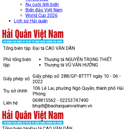
Nụ cười lính biển
Biển đảo Việt Nam
World Cup 2026
Lịch sử Hải quân
Tổng biên tập
Đại tá CAO VĂN DÂN
Phó tổng biên
Thượng tá NGUYỄN TRỌNG THIẾT
tập
Thượng tá VŨ VĂN HƯỞNG
Giấy phép số: 288/GP-BTTTT ngày 10 - 06 -
Giấy phép số
2022
106 Lê Lai, phường Ngô Quyền, thành phố Hải
Trụ sở chính
Phòng
069815562 - 02253747490
Liên hệ
bhqdt@baohaiquanvietnam.vn
Tổng biên tập
Đại tá CAO VĂN DÂN