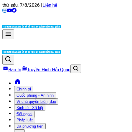
thứ sáu, 7/8/2026
|
Liên hệ
Báo In
Truyền Hình Hải Quân
Chính trị
Quốc phòng - An ninh
Vì chủ quyền biển, đảo
Kinh tế - Xã hội
Đối ngoại
Pháp luật
Đa phương tiện