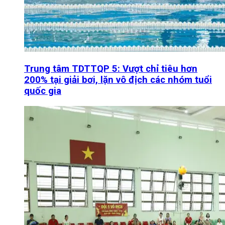
Trung tâm TDTTQP 5: Vượt chỉ tiêu hơn
200% tại giải bơi, lặn vô địch các nhóm tuổi
quốc gia