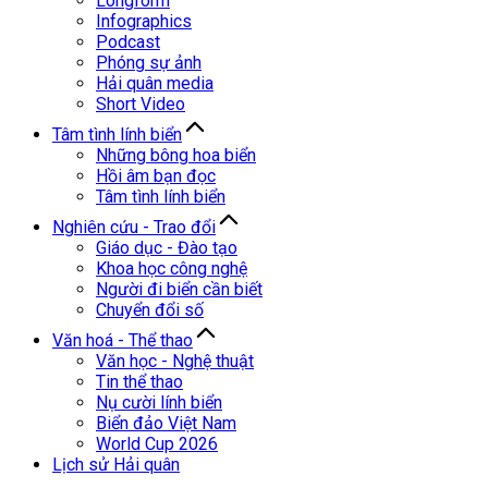
Longform
Infographics
Podcast
Phóng sự ảnh
Hải quân media
Short Video
Tâm tình lính biển
Những bông hoa biển
Hồi âm bạn đọc
Tâm tình lính biển
Nghiên cứu - Trao đổi
Giáo dục - Đào tạo
Khoa học công nghệ
Người đi biển cần biết
Chuyển đổi số
Văn hoá - Thể thao
Văn học - Nghệ thuật
Tin thể thao
Nụ cười lính biển
Biển đảo Việt Nam
World Cup 2026
Lịch sử Hải quân