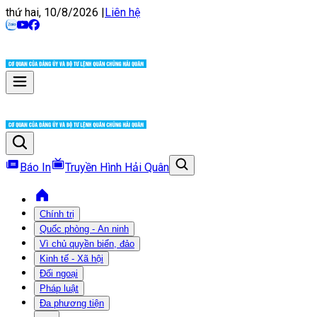
thứ hai, 10/8/2026
|
Liên hệ
Báo In
Truyền Hình Hải Quân
Chính trị
Quốc phòng - An ninh
Vì chủ quyền biển, đảo
Kinh tế - Xã hội
Đối ngoại
Pháp luật
Đa phương tiện