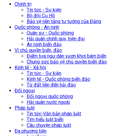
Chính trị
Tin tức - Sự kiện
Bộ đội Cụ Hồ
Bảo vệ nền tảng tư tưởng của Đảng
Quốc phòng - An ninh
Quân sự - Quốc phòng
Hải quân chính quy, hiện đại
An ninh biển đảo
Vì chủ quyền biển, đảo
Điểm tựa ngư dân vươn khơi bám biển
Chung sức bảo vệ chủ quyền biển đảo
Kinh tế - Xã hội
Tin tức - Sự kiện
Kinh tế - Quốc phòng biển đảo
Từ đất liền đến hải đảo
Đối ngoại
Đối ngoại quốc phòng
Hải quân nước ngoài
Pháp luật
Tin tức-Văn bản pháp luật
Tìm hiểu luật biển
Câu chuyện pháp luật
Đa phương tiện