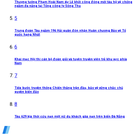
Thượng tướng Phạm Hoài Nam dự Lễ khởi công đóng mới tàu hộ vệ chống
ngầm đa năng tại Tổng công ty Sông Thu
5
Trung đoàn Tàu ngầm 196 Hải quân đón nhận Huân chương Bảo vệ Tổ
quốc hạng Nhất
6
Khai mạc Hội thi cán bộ đoàn giỏi và tuyên truyền viên trẻ khu vực phía
Nam
7
Tiếp bước truyền thống Chiến thắng trận đầu, bảo vệ vững chắc chủ
quyền biển đảo
8
Tàu 629 kịp thời cứu nạn một nữ du khách gặp nạn trên biển Đà Nẵng