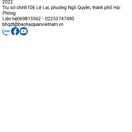
2022
Trụ sở chính
106 Lê Lai, phường Ngô Quyền, thành phố Hải
Phòng
Liên hệ
069815562 - 02253747490
bhqdt@baohaiquanvietnam.vn