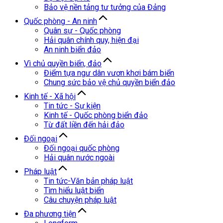
Bảo vệ nền tảng tư tưởng của Đảng
Quốc phòng - An ninh
Quân sự - Quốc phòng
Hải quân chính quy, hiện đại
An ninh biển đảo
Vì chủ quyền biển, đảo
Điểm tựa ngư dân vươn khơi bám biển
Chung sức bảo vệ chủ quyền biển đảo
Kinh tế - Xã hội
Tin tức - Sự kiện
Kinh tế - Quốc phòng biển đảo
Từ đất liền đến hải đảo
Đối ngoại
Đối ngoại quốc phòng
Hải quân nước ngoài
Pháp luật
Tin tức-Văn bản pháp luật
Tìm hiểu luật biển
Câu chuyện pháp luật
Đa phương tiện