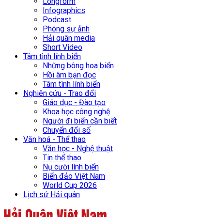
Longform
Infographics
Podcast
Phóng sự ảnh
Hải quân media
Short Video
Tâm tình lính biển
Những bông hoa biển
Hồi âm bạn đọc
Tâm tình lính biển
Nghiên cứu - Trao đổi
Giáo dục - Đào tạo
Khoa học công nghệ
Người đi biển cần biết
Chuyển đổi số
Văn hoá - Thể thao
Văn học - Nghệ thuật
Tin thể thao
Nụ cười lính biển
Biển đảo Việt Nam
World Cup 2026
Lịch sử Hải quân