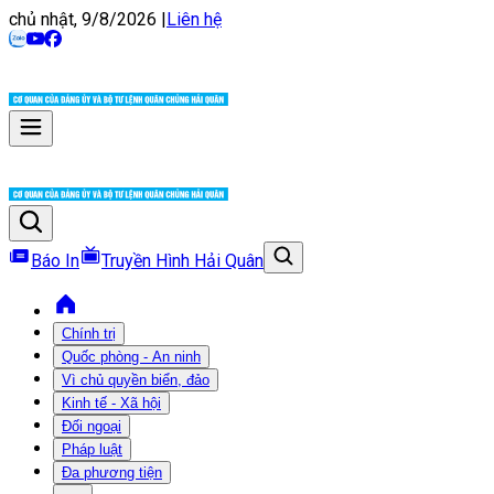
chủ nhật, 9/8/2026
|
Liên hệ
Báo In
Truyền Hình Hải Quân
Chính trị
Quốc phòng - An ninh
Vì chủ quyền biển, đảo
Kinh tế - Xã hội
Đối ngoại
Pháp luật
Đa phương tiện