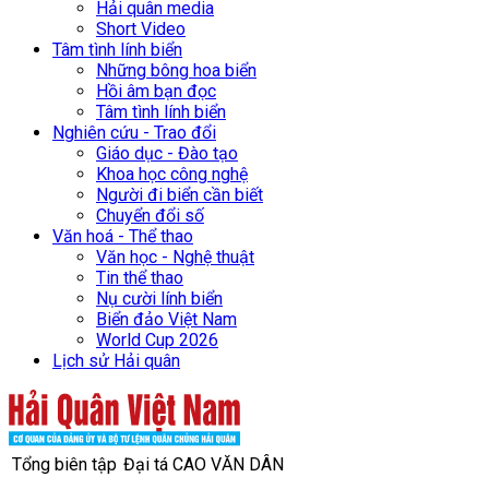
Hải quân media
Short Video
Tâm tình lính biển
Những bông hoa biển
Hồi âm bạn đọc
Tâm tình lính biển
Nghiên cứu - Trao đổi
Giáo dục - Đào tạo
Khoa học công nghệ
Người đi biển cần biết
Chuyển đổi số
Văn hoá - Thể thao
Văn học - Nghệ thuật
Tin thể thao
Nụ cười lính biển
Biển đảo Việt Nam
World Cup 2026
Lịch sử Hải quân
Tổng biên tập
Đại tá CAO VĂN DÂN