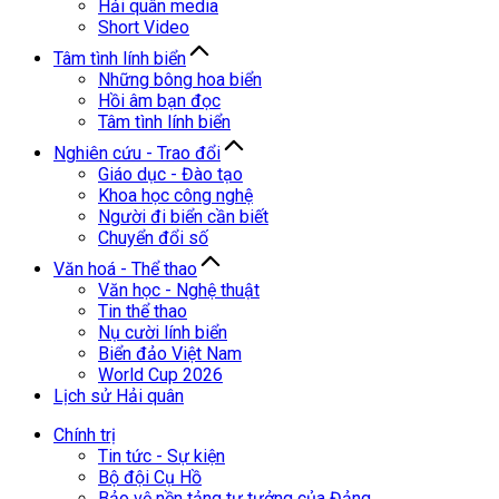
Hải quân media
Short Video
Tâm tình lính biển
Những bông hoa biển
Hồi âm bạn đọc
Tâm tình lính biển
Nghiên cứu - Trao đổi
Giáo dục - Đào tạo
Khoa học công nghệ
Người đi biển cần biết
Chuyển đổi số
Văn hoá - Thể thao
Văn học - Nghệ thuật
Tin thể thao
Nụ cười lính biển
Biển đảo Việt Nam
World Cup 2026
Lịch sử Hải quân
Chính trị
Tin tức - Sự kiện
Bộ đội Cụ Hồ
Bảo vệ nền tảng tư tưởng của Đảng