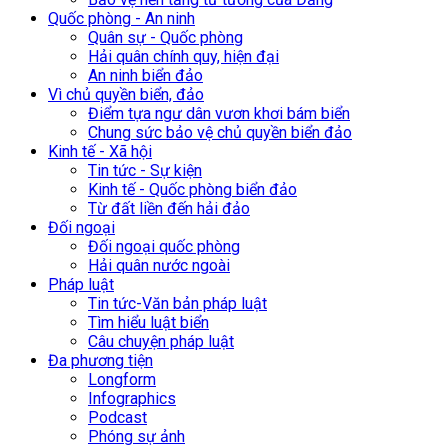
Quốc phòng - An ninh
Quân sự - Quốc phòng
Hải quân chính quy, hiện đại
An ninh biển đảo
Vì chủ quyền biển, đảo
Điểm tựa ngư dân vươn khơi bám biển
Chung sức bảo vệ chủ quyền biển đảo
Kinh tế - Xã hội
Tin tức - Sự kiện
Kinh tế - Quốc phòng biển đảo
Từ đất liền đến hải đảo
Đối ngoại
Đối ngoại quốc phòng
Hải quân nước ngoài
Pháp luật
Tin tức-Văn bản pháp luật
Tìm hiểu luật biển
Câu chuyện pháp luật
Đa phương tiện
Longform
Infographics
Podcast
Phóng sự ảnh