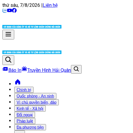
thứ sáu, 7/8/2026
|
Liên hệ
Báo In
Truyền Hình Hải Quân
Chính trị
Quốc phòng - An ninh
Vì chủ quyền biển, đảo
Kinh tế - Xã hội
Đối ngoại
Pháp luật
Đa phương tiện