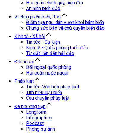
Hải quân chính quy, hiện đại
An ninh biển đảo
Vì chủ quyền biển, đảo
Điểm tựa ngư dân vươn khơi bám biển
Chung sức bảo vệ chủ quyền biển đảo
Kinh tế - Xã hội
Tin tức - Sự kiện
Kinh tế - Quốc phòng biển đảo
Từ đất liền đến hải đảo
Đối ngoại
Đối ngoại quốc phòng
Hải quân nước ngoài
Pháp luật
Tin tức-Văn bản pháp luật
Tìm hiểu luật biển
Câu chuyện pháp luật
Đa phương tiện
Longform
Infographics
Podcast
Phóng sự ảnh