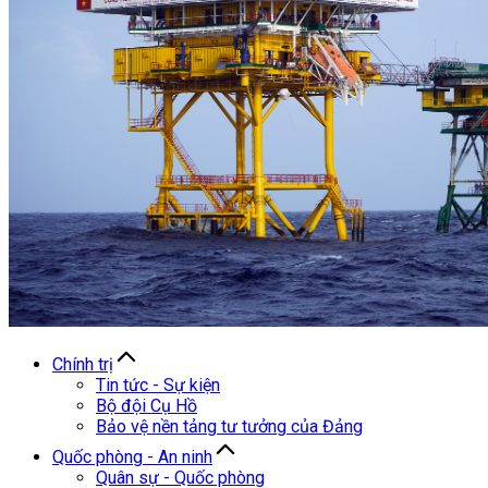
Chính trị
Tin tức - Sự kiện
Bộ đội Cụ Hồ
Bảo vệ nền tảng tư tưởng của Đảng
Quốc phòng - An ninh
Quân sự - Quốc phòng