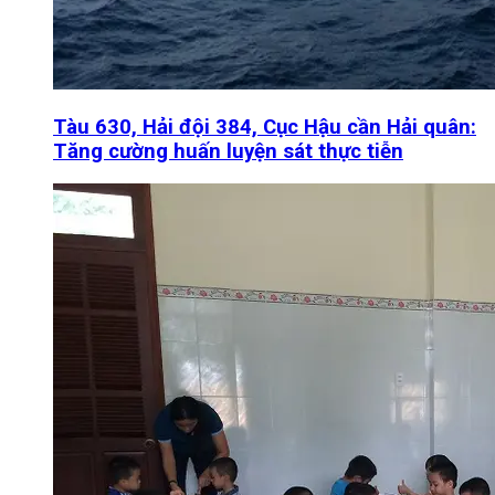
Tàu 630, Hải đội 384, Cục Hậu cần Hải quân:
Tăng cường huấn luyện sát thực tiễn