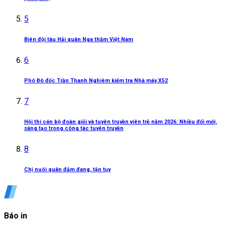
5
Biên đội tàu Hải quân Nga thăm Việt Nam
6
Phó Đô đốc Trần Thanh Nghiêm kiểm tra Nhà máy X52
7
Hội thi cán bộ đoàn giỏi và tuyên truyền viên trẻ năm 2026: Nhiều đổi mới,
sáng tạo trong công tác tuyên truyền
8
Chị nuôi quân đảm đang, tận tụy
Báo in