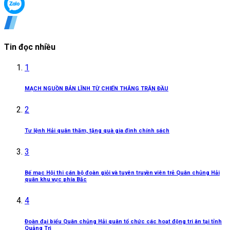
Tin đọc nhiều
1
MẠCH NGUỒN BẢN LĨNH TỪ CHIẾN THẮNG TRẬN ĐẦU
2
Tư lệnh Hải quân thăm, tặng quà gia đình chính sách
3
Bế mạc Hội thi cán bộ đoàn giỏi và tuyên truyền viên trẻ Quân chủng Hải
quân khu vực phía Bắc
4
Đoàn đại biểu Quân chủng Hải quân tổ chức các hoạt động tri ân tại tỉnh
Quảng Trị