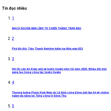
Tin đọc nhiều
1
MẠCH NGUỒN BẢN LĨNH TỪ CHIẾN THẮNG TRẬN ĐẦU
2
Phó Đô đốc Trần Thanh Nghiêm kiểm tra Nhà máy X52
3
Hội thi cán bộ đoàn giỏi và tuyên truyền viên trẻ năm 2026: Nhiều đổi mới,
sáng tạo trong công tác tuyên truyền
4
Thượng tướng Phạm Hoài Nam dự Lễ khởi công đóng mới tàu hộ vệ chống
ngầm đa năng tại Tổng công ty Sông Thu
5