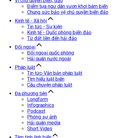
Vì chủ quyền biển, đảo
Điểm tựa ngư dân vươn khơi bám biển
Chung sức bảo vệ chủ quyền biển đảo
Kinh tế - Xã hội
Tin tức - Sự kiện
Kinh tế - Quốc phòng biển đảo
Từ đất liền đến hải đảo
Đối ngoại
Đối ngoại quốc phòng
Hải quân nước ngoài
Pháp luật
Tin tức-Văn bản pháp luật
Tìm hiểu luật biển
Câu chuyện pháp luật
Đa phương tiện
Longform
Infographics
Podcast
Phóng sự ảnh
Hải quân media
Short Video
Tâm tình lính biển