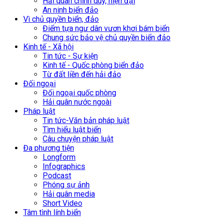
Hải quân chính quy, hiện đại
An ninh biển đảo
Vì chủ quyền biển, đảo
Điểm tựa ngư dân vươn khơi bám biển
Chung sức bảo vệ chủ quyền biển đảo
Kinh tế - Xã hội
Tin tức - Sự kiện
Kinh tế - Quốc phòng biển đảo
Từ đất liền đến hải đảo
Đối ngoại
Đối ngoại quốc phòng
Hải quân nước ngoài
Pháp luật
Tin tức-Văn bản pháp luật
Tìm hiểu luật biển
Câu chuyện pháp luật
Đa phương tiện
Longform
Infographics
Podcast
Phóng sự ảnh
Hải quân media
Short Video
Tâm tình lính biển