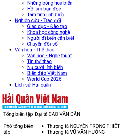
Những bông hoa biển
Hồi âm bạn đọc
Tâm tình lính biển
Nghiên cứu - Trao đổi
Giáo dục - Đào tạo
Khoa học công nghệ
Người đi biển cần biết
Chuyển đổi số
Văn hoá - Thể thao
Văn học - Nghệ thuật
Tin thể thao
Nụ cười lính biển
Biển đảo Việt Nam
World Cup 2026
Lịch sử Hải quân
Tổng biên tập
Đại tá CAO VĂN DÂN
Phó tổng biên
Thượng tá NGUYỄN TRỌNG THIẾT
tập
Thượng tá VŨ VĂN HƯỞNG