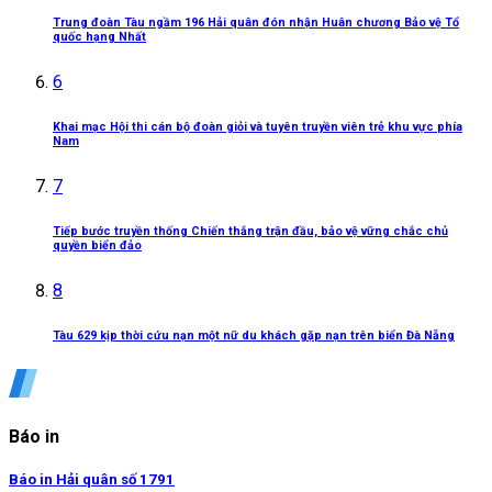
Trung đoàn Tàu ngầm 196 Hải quân đón nhận Huân chương Bảo vệ Tổ
quốc hạng Nhất
6
Khai mạc Hội thi cán bộ đoàn giỏi và tuyên truyền viên trẻ khu vực phía
Nam
7
Tiếp bước truyền thống Chiến thắng trận đầu, bảo vệ vững chắc chủ
quyền biển đảo
8
Tàu 629 kịp thời cứu nạn một nữ du khách gặp nạn trên biển Đà Nẵng
Báo in
Báo in Hải quân số 1791