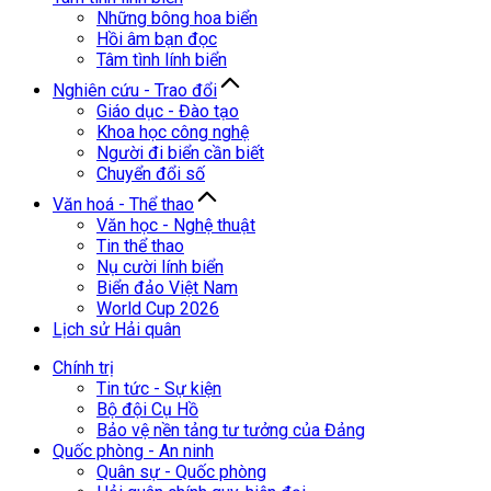
Những bông hoa biển
Hồi âm bạn đọc
Tâm tình lính biển
Nghiên cứu - Trao đổi
Giáo dục - Đào tạo
Khoa học công nghệ
Người đi biển cần biết
Chuyển đổi số
Văn hoá - Thể thao
Văn học - Nghệ thuật
Tin thể thao
Nụ cười lính biển
Biển đảo Việt Nam
World Cup 2026
Lịch sử Hải quân
Chính trị
Tin tức - Sự kiện
Bộ đội Cụ Hồ
Bảo vệ nền tảng tư tưởng của Đảng
Quốc phòng - An ninh
Quân sự - Quốc phòng