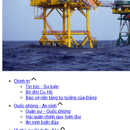
Chính trị
Tin tức - Sự kiện
Bộ đội Cụ Hồ
Bảo vệ nền tảng tư tưởng của Đảng
Quốc phòng - An ninh
Quân sự - Quốc phòng
Hải quân chính quy, hiện đại
An ninh biển đảo