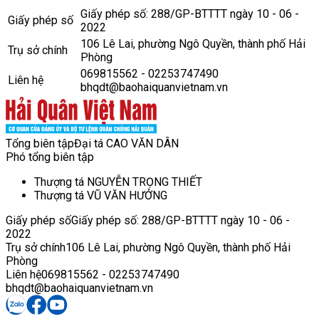
Giấy phép số: 288/GP-BTTTT ngày 10 - 06 -
Giấy phép số
2022
106 Lê Lai, phường Ngô Quyền, thành phố Hải
Trụ sở chính
Phòng
069815562 - 02253747490
Liên hệ
bhqdt@baohaiquanvietnam.vn
Tổng biên tập
Đại tá CAO VĂN DÂN
Phó tổng biên tập
Thượng tá NGUYỄN TRỌNG THIẾT
Thượng tá VŨ VĂN HƯỞNG
Giấy phép số
Giấy phép số: 288/GP-BTTTT ngày 10 - 06 -
2022
Trụ sở chính
106 Lê Lai, phường Ngô Quyền, thành phố Hải
Phòng
Liên hệ
069815562 - 02253747490
bhqdt@baohaiquanvietnam.vn