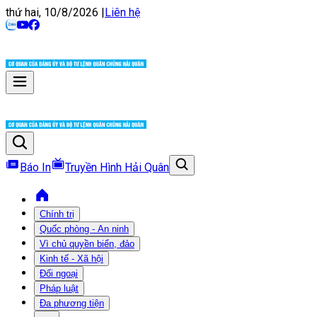
thứ hai, 10/8/2026
|
Liên hệ
Báo In
Truyền Hình Hải Quân
Chính trị
Quốc phòng - An ninh
Vì chủ quyền biển, đảo
Kinh tế - Xã hội
Đối ngoại
Pháp luật
Đa phương tiện