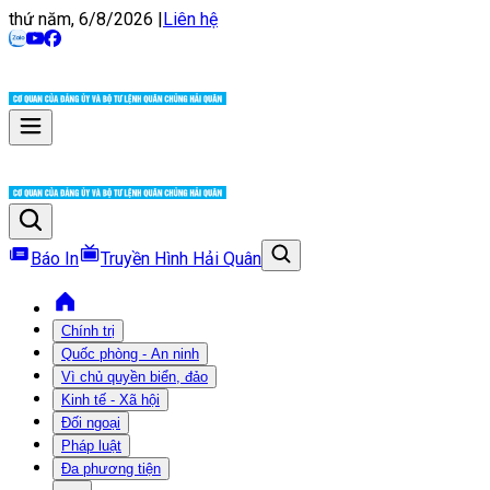
thứ năm, 6/8/2026
|
Liên hệ
Báo In
Truyền Hình Hải Quân
Chính trị
Quốc phòng - An ninh
Vì chủ quyền biển, đảo
Kinh tế - Xã hội
Đối ngoại
Pháp luật
Đa phương tiện