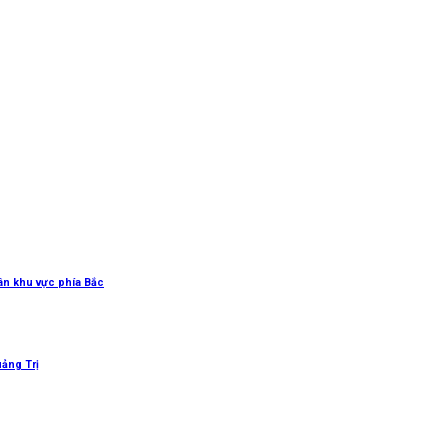
uân khu vực phía Bắc
uảng Trị