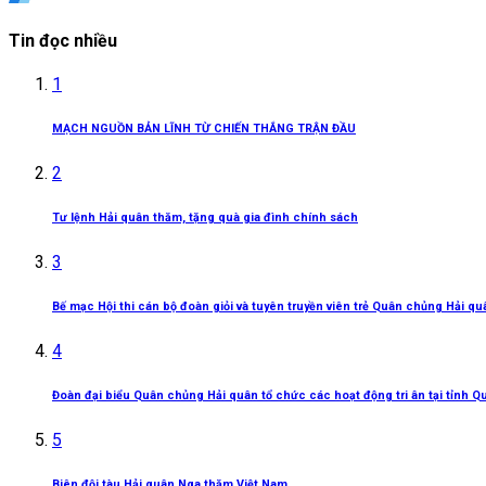
Tin đọc nhiều
1
MẠCH NGUỒN BẢN LĨNH TỪ CHIẾN THẮNG TRẬN ĐẦU
2
Tư lệnh Hải quân thăm, tặng quà gia đình chính sách
3
Bế mạc Hội thi cán bộ đoàn giỏi và tuyên truyền viên trẻ Quân chủng Hải q
4
Đoàn đại biểu Quân chủng Hải quân tổ chức các hoạt động tri ân tại tỉnh Q
5
Biên đội tàu Hải quân Nga thăm Việt Nam