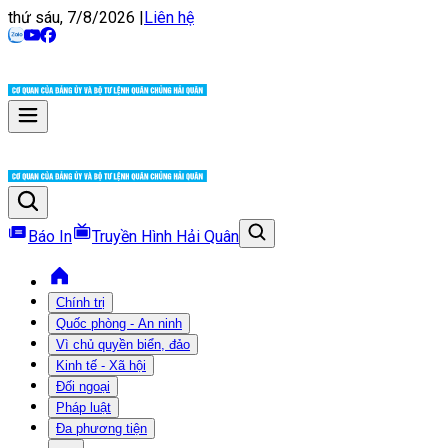
thứ sáu, 7/8/2026
|
Liên hệ
Báo In
Truyền Hình Hải Quân
Chính trị
Quốc phòng - An ninh
Vì chủ quyền biển, đảo
Kinh tế - Xã hội
Đối ngoại
Pháp luật
Đa phương tiện