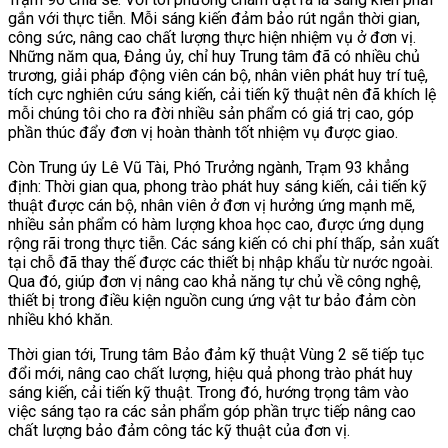
gắn với thực tiễn. Mỗi sáng kiến đảm bảo rút ngắn thời gian,
công sức, nâng cao chất lượng thực hiện nhiệm vụ ở đơn vị.
Những năm qua, Đảng ủy, chỉ huy Trung tâm đã có nhiều chủ
trương, giải pháp động viên cán bộ, nhân viên phát huy trí tuệ,
tích cực nghiên cứu sáng kiến, cải tiến kỹ thuật nên đã khích lệ
mỗi chúng tôi cho ra đời nhiều sản phẩm có giá trị cao, góp
phần thúc đẩy đơn vị hoàn thành tốt nhiệm vụ được giao.
Còn Trung úy Lê Vũ Tài, Phó Trưởng ngành, Trạm 93 khẳng
định: Thời gian qua, phong trào phát huy sáng kiến, cải tiến kỹ
thuật được cán bộ, nhân viên ở đơn vị hưởng ứng mạnh mẽ,
nhiều sản phẩm có hàm lượng khoa học cao, được ứng dụng
rộng rãi trong thực tiễn. Các sáng kiến có chi phí thấp, sản xuất
tại chỗ đã thay thế được các thiết bị nhập khẩu từ nước ngoài.
Qua đó, giúp đơn vị nâng cao khả năng tự chủ về công nghệ,
thiết bị trong điều kiện nguồn cung ứng vật tư bảo đảm còn
nhiều khó khăn.
Thời gian tới, Trung tâm Bảo đảm kỹ thuật Vùng 2 sẽ tiếp tục
đổi mới, nâng cao chất lượng, hiệu quả phong trào phát huy
sáng kiến, cải tiến kỹ thuật. Trong đó, hướng trọng tâm vào
việc sáng tạo ra các sản phẩm góp phần trực tiếp nâng cao
chất lượng bảo đảm công tác kỹ thuật của đơn vị.