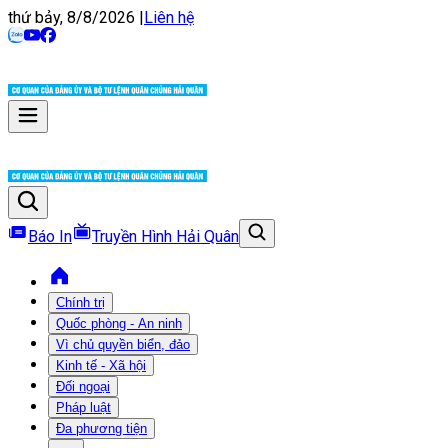
thứ bảy, 8/8/2026
|
Liên hệ
Báo In
Truyền Hình Hải Quân
Chính trị
Quốc phòng - An ninh
Vì chủ quyền biển, đảo
Kinh tế - Xã hội
Đối ngoại
Pháp luật
Đa phương tiện