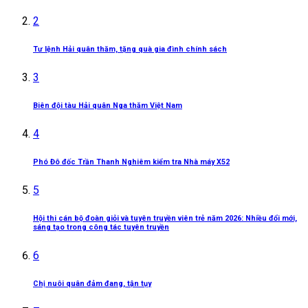
2
Tư lệnh Hải quân thăm, tặng quà gia đình chính sách
3
Biên đội tàu Hải quân Nga thăm Việt Nam
4
Phó Đô đốc Trần Thanh Nghiêm kiểm tra Nhà máy X52
5
Hội thi cán bộ đoàn giỏi và tuyên truyền viên trẻ năm 2026: Nhiều đổi mới,
sáng tạo trong công tác tuyên truyền
6
Chị nuôi quân đảm đang, tận tụy