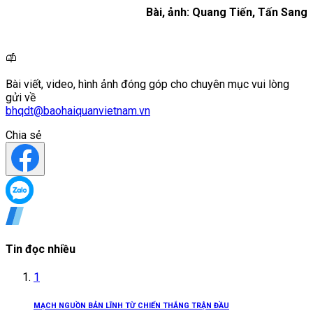
Bài, ảnh: Quang Tiến, Tấn Sang
Bài viết, video, hình ảnh đóng góp cho chuyên mục vui lòng
gửi về
bhqdt@baohaiquanvietnam.vn
Chia sẻ
Tin đọc nhiều
1
MẠCH NGUỒN BẢN LĨNH TỪ CHIẾN THẮNG TRẬN ĐẦU