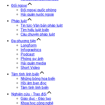
Đối ngoại
Đối ngoại quốc phòng
Hải quân nước ngoài
Pháp luật
Tin tức-Văn bản pháp luật
Tìm hiểu luật biển
Câu chuyện pháp luật
Đa phương tiện
Longform
Infographics
Podcast
Phóng sự ảnh
Hải quân media
Short Video
Tâm tình lính biển
Những bông hoa biển
Hồi âm bạn đọc
Tâm tình lính biển
Nghiên cứu - Trao đổi
Giáo dục - Đào tạo
Khoa học công nghệ