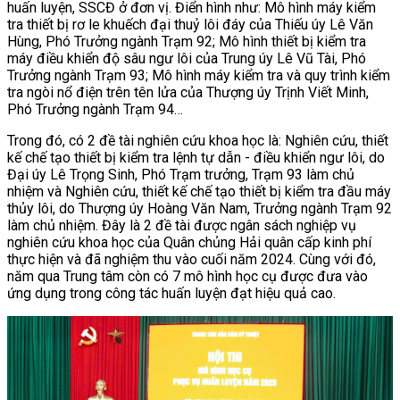
huấn luyện, SSCĐ ở đơn vị. Điển hình như: Mô hình máy kiểm
tra thiết bị rơ le khuếch đại thuỷ lôi đáy của Thiếu úy Lê Văn
Hùng, Phó Trưởng ngành Trạm 92; Mô hình thiết bị kiểm tra
máy điều khiển độ sâu ngư lôi của Trung úy Lê Vũ Tài, Phó
Trưởng ngành Trạm 93; Mô hình máy kiểm tra và quy trình kiểm
tra ngòi nổ điện trên tên lửa của Thượng úy Trịnh Viết Minh,
Phó Trưởng ngành Trạm 94…
Trong đó, có 2 đề tài nghiên cứu khoa học là: Nghiên cứu, thiết
kế chế tạo thiết bị kiểm tra lệnh tự dẫn - điều khiển ngư lôi, do
Đại úy Lê Trọng Sinh, Phó Trạm trưởng, Trạm 93 làm chủ
nhiệm và Nghiên cứu, thiết kế chế tạo thiết bị kiểm tra đầu máy
thủy lôi, do Thượng úy Hoàng Văn Nam, Trưởng ngành Trạm 92
làm chủ nhiệm. Đây là 2 đề tài được ngân sách nghiệp vụ
nghiên cứu khoa học của Quân chủng Hải quân cấp kinh phí
thực hiện và đã nghiệm thu vào cuối năm 2024. Cùng với đó,
năm qua Trung tâm còn có 7 mô hình học cụ được đưa vào
ứng dụng trong công tác huấn luyện đạt hiệu quả cao.