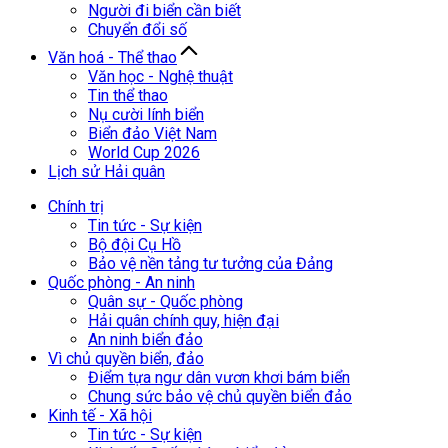
Người đi biển cần biết
Chuyển đổi số
Văn hoá - Thể thao
Văn học - Nghệ thuật
Tin thể thao
Nụ cười lính biển
Biển đảo Việt Nam
World Cup 2026
Lịch sử Hải quân
Chính trị
Tin tức - Sự kiện
Bộ đội Cụ Hồ
Bảo vệ nền tảng tư tưởng của Đảng
Quốc phòng - An ninh
Quân sự - Quốc phòng
Hải quân chính quy, hiện đại
An ninh biển đảo
Vì chủ quyền biển, đảo
Điểm tựa ngư dân vươn khơi bám biển
Chung sức bảo vệ chủ quyền biển đảo
Kinh tế - Xã hội
Tin tức - Sự kiện