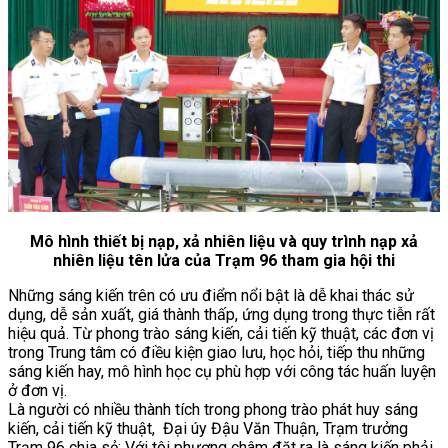
Mô hình thiết bị nạp, xả nhiên liệu và quy trình nạp xả
nhiên liệu tên lửa của Trạm 96 tham gia hội thi
Những sáng kiến trên có ưu điểm nổi bật là dễ khai thác sử
dụng, dễ sản xuất, giá thành thấp, ứng dụng trong thực tiễn rất
hiệu quả. Từ phong trào sáng kiến, cải tiến kỹ thuật, các đơn vị
trong Trung tâm có điều kiện giao lưu, học hỏi, tiếp thu những
sáng kiến hay, mô hình học cụ phù hợp với công tác huấn luyện
ở đơn vị.
Là người có nhiều thành tích trong phong trào phát huy sáng
kiến, cải tiến kỹ thuật, Đại úy Đậu Văn Thuận, Trạm trưởng
Trạm 96 chia sẻ: Với tôi phương châm đặt ra là sáng kiến phải