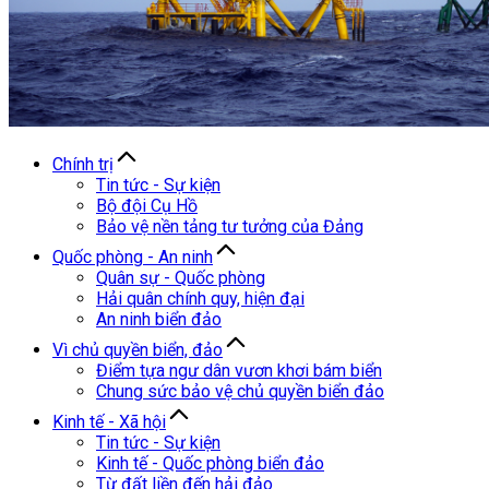
Chính trị
Tin tức - Sự kiện
Bộ đội Cụ Hồ
Bảo vệ nền tảng tư tưởng của Đảng
Quốc phòng - An ninh
Quân sự - Quốc phòng
Hải quân chính quy, hiện đại
An ninh biển đảo
Vì chủ quyền biển, đảo
Điểm tựa ngư dân vươn khơi bám biển
Chung sức bảo vệ chủ quyền biển đảo
Kinh tế - Xã hội
Tin tức - Sự kiện
Kinh tế - Quốc phòng biển đảo
Từ đất liền đến hải đảo