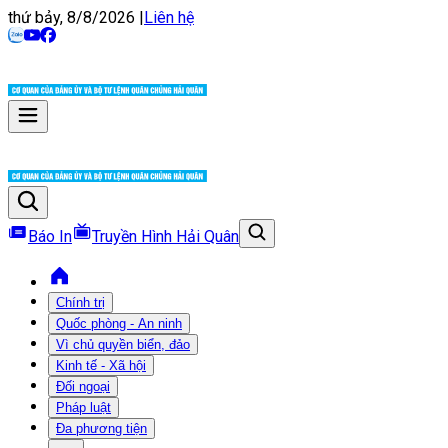
thứ bảy, 8/8/2026
|
Liên hệ
Báo In
Truyền Hình Hải Quân
Chính trị
Quốc phòng - An ninh
Vì chủ quyền biển, đảo
Kinh tế - Xã hội
Đối ngoại
Pháp luật
Đa phương tiện