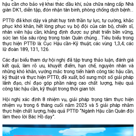
hậu cần cho bảo vệ khai thác dầu khí, sửa chữa nâng cấp Nhà
giàn DK1, diễn tập, đón nhận tân binh, phòng chống dịch bệnh…
PTTĐ đã khơi dậy và phát huy tinh thần tự lực, tự cường, khắc
phục khó khăn, hết lòng phục vụ bộ đội của cán bộ, chiến sĩ,
nhân viên hậu cần; khẳng định được sự phát triển bền vững,
sức lan tỏa sâu rộng trong toàn Quân chủng… Tiêu biểu trong
thực hiện PTTĐ là: Cục Hậu cần-Kỹ thuật; các vùng 1,3,4; các
lữ đoàn 189, 131, 126.
Các đại biểu tham dự hội nghị đã tập trung thảo luận, đánh giá
kết quả; làm rõ ưu, khuyết điểm, hạn chế, nguyên nhân và
những khó khăn, vướng mắc trong tiến hành công tác hậu cần,
kỹ thuật và thực hiện PTTĐ; đề xuất, bổ sung một số giải pháp
lãnh đạo, chỉ đạo góp phần nâng cao chất lượng, hiệu quả
công tác hậu cần, kỹ thuật trong thời gian tới.
Hội nghị xác định 8 nhiệm vụ, giải pháp trọng tâm thực hiện
nhiệm vụ trong 6 tháng cuối năm 2025 và 5 giải pháp nhằm
thực hiện chất lượng, hiệu quả PTTĐ “Ngành Hậu cần Quân đội
làm theo lời Bác Hồ dạy”.