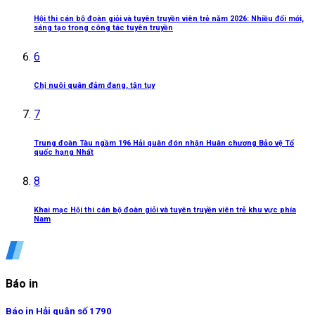
Hội thi cán bộ đoàn giỏi và tuyên truyền viên trẻ năm 2026: Nhiều đổi mới,
sáng tạo trong công tác tuyên truyền
6
Chị nuôi quân đảm đang, tận tụy
7
Trung đoàn Tàu ngầm 196 Hải quân đón nhận Huân chương Bảo vệ Tổ
quốc hạng Nhất
8
Khai mạc Hội thi cán bộ đoàn giỏi và tuyên truyền viên trẻ khu vực phía
Nam
Báo in
Báo in Hải quân số 1790