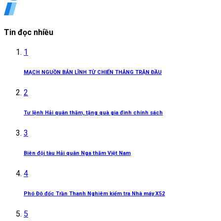
Tin đọc nhiều
1
MẠCH NGUỒN BẢN LĨNH TỪ CHIẾN THẮNG TRẬN ĐẦU
2
Tư lệnh Hải quân thăm, tặng quà gia đình chính sách
3
Biên đội tàu Hải quân Nga thăm Việt Nam
4
Phó Đô đốc Trần Thanh Nghiêm kiểm tra Nhà máy X52
5