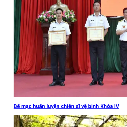
Bế mạc huấn luyện chiến sĩ vệ binh Khóa IV