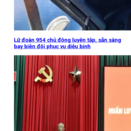
Lữ đoàn 954 chủ động luyện tập, sẵn sàng
bay biên đội phục vụ diễu binh