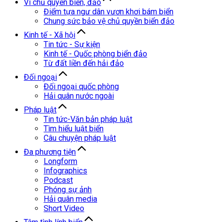
Vì chủ quyền biển, đảo
Điểm tựa ngư dân vươn khơi bám biển
Chung sức bảo vệ chủ quyền biển đảo
Kinh tế - Xã hội
Tin tức - Sự kiện
Kinh tế - Quốc phòng biển đảo
Từ đất liền đến hải đảo
Đối ngoại
Đối ngoại quốc phòng
Hải quân nước ngoài
Pháp luật
Tin tức-Văn bản pháp luật
Tìm hiểu luật biển
Câu chuyện pháp luật
Đa phương tiện
Longform
Infographics
Podcast
Phóng sự ảnh
Hải quân media
Short Video