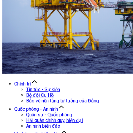
Chính trị
Tin tức - Sự kiện
Bộ đội Cụ Hồ
Bảo vệ nền tảng tư tưởng của Đảng
Quốc phòng - An ninh
Quân sự - Quốc phòng
Hải quân chính quy, hiện đại
An ninh biển đảo