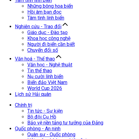
Tâm tình lính biển
Những bông hoa biển
Hồi âm bạn đọc
Tâm tình lính biển
Nghiên cứu - Trao đổi
Giáo dục - Đào tạo
Khoa học công nghệ
Người đi biển cần biết
Chuyển đổi số
Văn hoá - Thể thao
Văn học - Nghệ thuật
Tin thể thao
Nụ cười lính biển
Biển đảo Việt Nam
World Cup 2026
Lịch sử Hải quân
Chính trị
Tin tức - Sự kiện
Bộ đội Cụ Hồ
Bảo vệ nền tảng tư tưởng của Đảng
Quốc phòng - An ninh
Quân sự - Quốc phòng