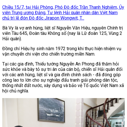
Chiều 15/7, tại Hải Phòng, Phó Đô đốc Trần Thanh Nghiêm, Ủy
viên Trung ương Đảng, Tư lệnh Hải quân nhân dân Việt Nam
chủ trì lễ đón Đô đốc Jirapon Wongwit, T...
Bà Vy là vợ anh hùng, liệt sĩ Nguyễn Văn Hiệu, nguyên Chính trị
viên Tàu 645, Đoàn tàu Không số (nay là Lữ đoàn 125, Vùng 2
Hải quân).
Đồng chí Hiệu hy sinh năm 1972 trong khi thực hiện nhiệm vụ
vận chuyển chi viện cho chiến trường miền Nam.
Tại các gia đình, Thiếu tướng Nguyễn An Phong đã thăm hỏi
sức khỏe và bày tỏ sự tri ân của cán bộ, chiến sĩ Hải quân đối
với các anh hùng, liệt sĩ và gia đình chính sách - đã đóng góp
công lao to lớn cho sự nghiệp đấu tranh giải phóng dân tộc,
thống nhất đất nước, xây dựng và bảo vệ Tổ quốc Việt Nam xã
hội chủ nghĩa.