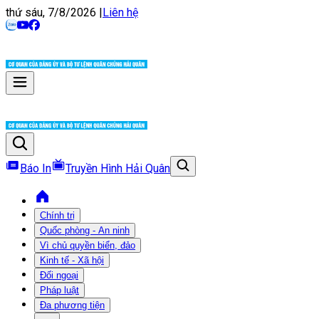
thứ sáu, 7/8/2026
|
Liên hệ
Báo In
Truyền Hình Hải Quân
Chính trị
Quốc phòng - An ninh
Vì chủ quyền biển, đảo
Kinh tế - Xã hội
Đối ngoại
Pháp luật
Đa phương tiện