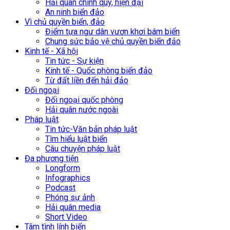
Hải quân chính quy, hiện đại
An ninh biển đảo
Vì chủ quyền biển, đảo
Điểm tựa ngư dân vươn khơi bám biển
Chung sức bảo vệ chủ quyền biển đảo
Kinh tế - Xã hội
Tin tức - Sự kiện
Kinh tế - Quốc phòng biển đảo
Từ đất liền đến hải đảo
Đối ngoại
Đối ngoại quốc phòng
Hải quân nước ngoài
Pháp luật
Tin tức-Văn bản pháp luật
Tìm hiểu luật biển
Câu chuyện pháp luật
Đa phương tiện
Longform
Infographics
Podcast
Phóng sự ảnh
Hải quân media
Short Video
Tâm tình lính biển