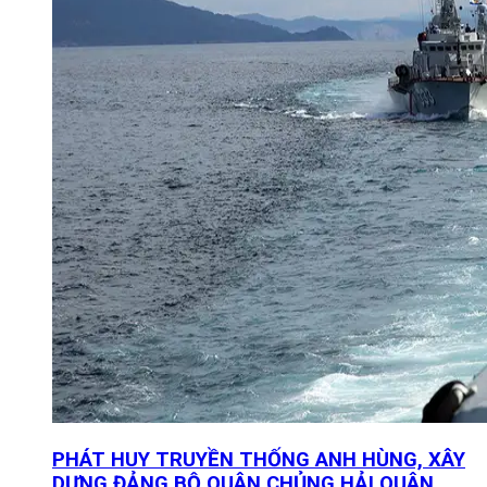
PHÁT HUY TRUYỀN THỐNG ANH HÙNG, XÂY
DỰNG ĐẢNG BỘ QUÂN CHỦNG HẢI QUÂN