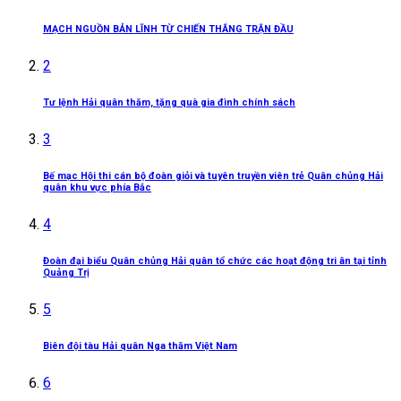
MẠCH NGUỒN BẢN LĨNH TỪ CHIẾN THẮNG TRẬN ĐẦU
2
Tư lệnh Hải quân thăm, tặng quà gia đình chính sách
3
Bế mạc Hội thi cán bộ đoàn giỏi và tuyên truyền viên trẻ Quân chủng Hải
quân khu vực phía Bắc
4
Đoàn đại biểu Quân chủng Hải quân tổ chức các hoạt động tri ân tại tỉnh
Quảng Trị
5
Biên đội tàu Hải quân Nga thăm Việt Nam
6