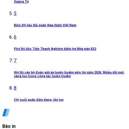
Quảng Trị
5
Biên đội tàu Hải quân Nga thăm Việt Nam
6
Phó Đô đốc Trần Thanh Nghiêm kiểm tra Nhà máy X52
7
Hội thi cán bộ đoàn giỏi và tuyên truyền viên trẻ năm 2026: Nhiều đổi mới,
sáng tạo trong công tác tuyên truyền
8
Chị nuôi quân đảm đang, tận tụy
Báo in