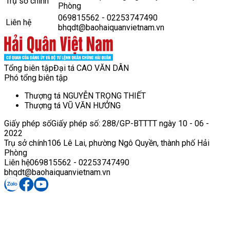
Trụ sở chính
Phòng
069815562 - 02253747490
Liên hệ
bhqdt@baohaiquanvietnam.vn
Tổng biên tập
Đại tá CAO VĂN DÂN
Phó tổng biên tập
Thượng tá NGUYỄN TRỌNG THIẾT
Thượng tá VŨ VĂN HƯỞNG
Giấy phép số
Giấy phép số: 288/GP-BTTTT ngày 10 - 06 -
2022
Trụ sở chính
106 Lê Lai, phường Ngô Quyền, thành phố Hải
Phòng
Liên hệ
069815562 - 02253747490
bhqdt@baohaiquanvietnam.vn