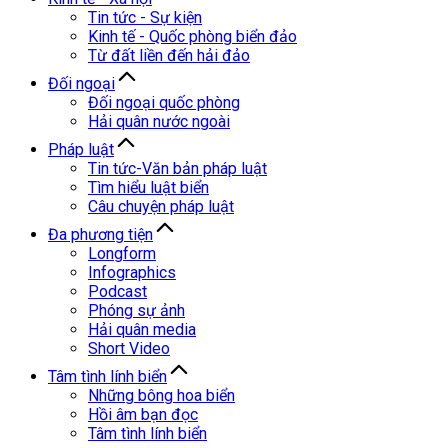
Tin tức - Sự kiện
Kinh tế - Quốc phòng biển đảo
Từ đất liền đến hải đảo
Đối ngoại
Đối ngoại quốc phòng
Hải quân nước ngoài
Pháp luật
Tin tức-Văn bản pháp luật
Tìm hiểu luật biển
Câu chuyện pháp luật
Đa phương tiện
Longform
Infographics
Podcast
Phóng sự ảnh
Hải quân media
Short Video
Tâm tình lính biển
Những bông hoa biển
Hồi âm bạn đọc
Tâm tình lính biển