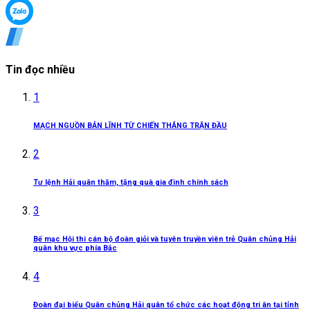
Tin đọc nhiều
1
MẠCH NGUỒN BẢN LĨNH TỪ CHIẾN THẮNG TRẬN ĐẦU
2
Tư lệnh Hải quân thăm, tặng quà gia đình chính sách
3
Bế mạc Hội thi cán bộ đoàn giỏi và tuyên truyền viên trẻ Quân chủng Hải
quân khu vực phía Bắc
4
Đoàn đại biểu Quân chủng Hải quân tổ chức các hoạt động tri ân tại tỉnh