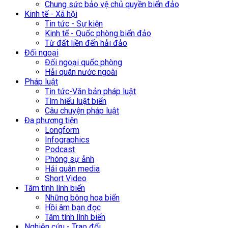
Chung sức bảo vệ chủ quyền biển đảo
Kinh tế - Xã hội
Tin tức - Sự kiện
Kinh tế - Quốc phòng biển đảo
Từ đất liền đến hải đảo
Đối ngoại
Đối ngoại quốc phòng
Hải quân nước ngoài
Pháp luật
Tin tức-Văn bản pháp luật
Tìm hiểu luật biển
Câu chuyện pháp luật
Đa phương tiện
Longform
Infographics
Podcast
Phóng sự ảnh
Hải quân media
Short Video
Tâm tình lính biển
Những bông hoa biển
Hồi âm bạn đọc
Tâm tình lính biển
Nghiên cứu - Trao đổi