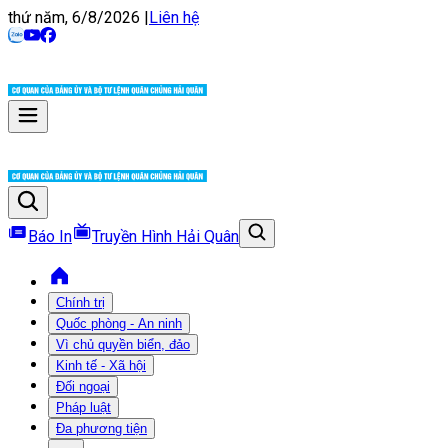
thứ năm, 6/8/2026
|
Liên hệ
Báo In
Truyền Hình Hải Quân
Chính trị
Quốc phòng - An ninh
Vì chủ quyền biển, đảo
Kinh tế - Xã hội
Đối ngoại
Pháp luật
Đa phương tiện