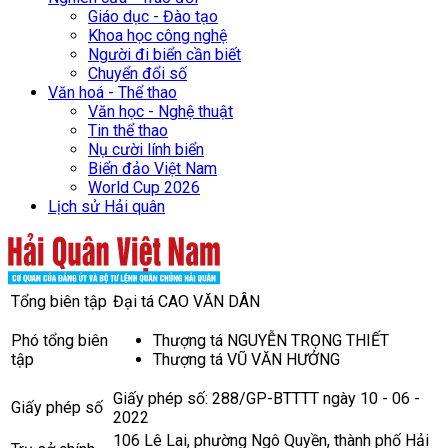
Giáo dục - Đào tạo
Khoa học công nghệ
Người đi biển cần biết
Chuyển đổi số
Văn hoá - Thể thao
Văn học - Nghệ thuật
Tin thể thao
Nụ cười lính biển
Biển đảo Việt Nam
World Cup 2026
Lịch sử Hải quân
Tổng biên tập
Đại tá CAO VĂN DÂN
Phó tổng biên
Thượng tá NGUYỄN TRỌNG THIẾT
tập
Thượng tá VŨ VĂN HƯỞNG
Giấy phép số: 288/GP-BTTTT ngày 10 - 06 -
Giấy phép số
2022
106 Lê Lai, phường Ngô Quyền, thành phố Hải