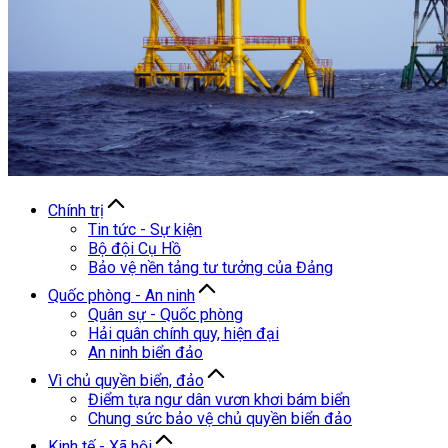
Chính trị
Tin tức - Sự kiện
Bộ đội Cụ Hồ
Bảo vệ nền tảng tư tưởng của Đảng
Quốc phòng - An ninh
Quân sự - Quốc phòng
Hải quân chính quy, hiện đại
An ninh biển đảo
Vì chủ quyền biển, đảo
Điểm tựa ngư dân vươn khơi bám biển
Chung sức bảo vệ chủ quyền biển đảo
Kinh tế - Xã hội