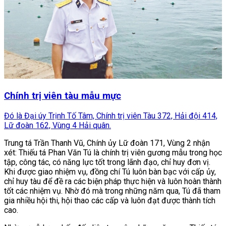
Chính trị viên tàu mẫu mực
Đó là Đại úy Trịnh Tố Tâm, Chính trị viên Tàu 372, Hải đội 414,
Lữ đoàn 162, Vùng 4 Hải quân.
Trung tá Trần Thanh Vũ, Chính ủy Lữ đoàn 171, Vùng 2 nhận
xét: Thiếu tá Phan Văn Tú là chính trị viên gương mẫu trong học
tập, công tác, có năng lực tốt trong lãnh đạo, chỉ huy đơn vị.
Khi được giao nhiệm vụ, đồng chí Tú luôn bàn bạc với cấp ủy,
chỉ huy tàu để đề ra các biện pháp thực hiện và luôn hoàn thành
tốt các nhiệm vụ. Nhờ đó mà trong những năm qua, Tú đã tham
gia nhiều hội thi, hội thao các cấp và luôn đạt được thành tích
cao.