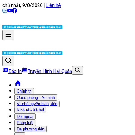
chủ nhật, 9/8/2026
|
Liên hệ
Báo In
Truyền Hình Hải Quân
Chính trị
Quốc phòng - An ninh
Vì chủ quyền biển, đảo
Kinh tế - Xã hội
Đối ngoại
Pháp luật
Đa phương tiện