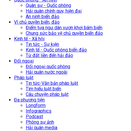
Quân sự - Quốc phòng
Hải quân chính quy, hiện đại
An ninh biển đảo
Vì chủ quyền biển, đảo
Điểm tựa ngư dân vươn khơi bám biển
Chung sức bảo vệ chủ quyền biển đảo
Kinh tế - Xã hội
Tin tức - Sự kiện
Kinh tế - Quốc phòng biển đảo
Từ đất liền đến hải đảo
Đối ngoại
Đối ngoại quốc phòng
Hải quân nước ngoài
Pháp luật
Tin tức-Văn bản pháp luật
Tìm hiểu luật biển
Câu chuyện pháp luật
Đa phương tiện
Longform
Infographics
Podcast
Phóng sự ảnh
Hải quân media