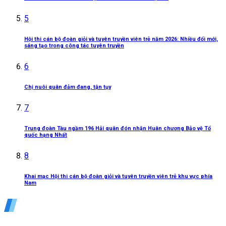
5
Hội thi cán bộ đoàn giỏi và tuyên truyền viên trẻ năm 2026: Nhiều đổi mới,
sáng tạo trong công tác tuyên truyền
6
Chị nuôi quân đảm đang, tận tụy
7
Trung đoàn Tàu ngầm 196 Hải quân đón nhận Huân chương Bảo vệ Tổ
quốc hạng Nhất
8
Khai mạc Hội thi cán bộ đoàn giỏi và tuyên truyền viên trẻ khu vực phía
Nam