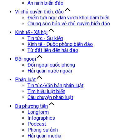
An ninh biển đảo
Vì chủ quyền biển, đảo
Điểm tựa ngư dân vươn khơi bám biển
Chung sức bảo vệ chủ quyền biển đảo
Kinh tế - Xã hội
Tin tức - Sự kiện
Kinh tế - Quốc phòng biển đảo
Từ đất liền đến hải đảo
Đối ngoại
Đối ngoại quốc phòng
Hải quân nước ngoài
Pháp luật
Tin tức-Văn bản pháp luật
Tìm hiểu luật biển
Câu chuyện pháp luật
Đa phương tiện
Longform
Infographics
Podcast
Phóng sự ảnh
Hải quân media