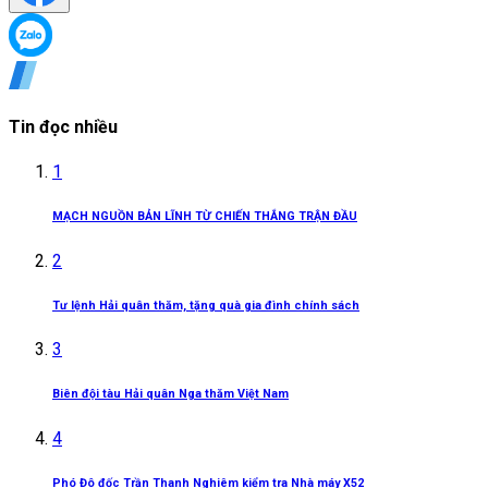
Tin đọc nhiều
1
MẠCH NGUỒN BẢN LĨNH TỪ CHIẾN THẮNG TRẬN ĐẦU
2
Tư lệnh Hải quân thăm, tặng quà gia đình chính sách
3
Biên đội tàu Hải quân Nga thăm Việt Nam
4
Phó Đô đốc Trần Thanh Nghiêm kiểm tra Nhà máy X52