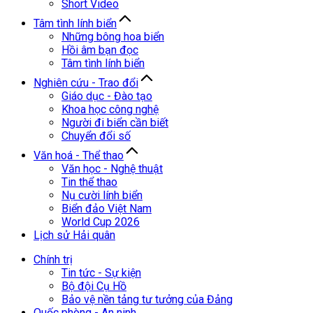
Short Video
Tâm tình lính biển
Những bông hoa biển
Hồi âm bạn đọc
Tâm tình lính biển
Nghiên cứu - Trao đổi
Giáo dục - Đào tạo
Khoa học công nghệ
Người đi biển cần biết
Chuyển đổi số
Văn hoá - Thể thao
Văn học - Nghệ thuật
Tin thể thao
Nụ cười lính biển
Biển đảo Việt Nam
World Cup 2026
Lịch sử Hải quân
Chính trị
Tin tức - Sự kiện
Bộ đội Cụ Hồ
Bảo vệ nền tảng tư tưởng của Đảng
Quốc phòng - An ninh