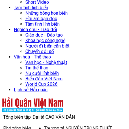
Short Video
Tâm tình lính biển
Những bông hoa biển
Hồi âm bạn đọc
Tâm tình lính biển
Nghiên cứu - Trao đổi
Giáo dục - Đào tạo
Khoa học công nghệ
Người đi biển cần biết
Chuyển đổi số
Văn hoá - Thể thao
Văn học - Nghệ thuật
Tin thể thao
Nụ cười lính biển
Biển đảo Việt Nam
World Cup 2026
Lịch sử Hải quân
Tổng biên tập
Đại tá CAO VĂN DÂN
Phó tổng biên
Thượng tá NGUYỄN TRỌNG THIẾT