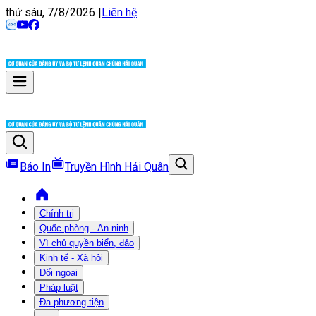
thứ sáu, 7/8/2026
|
Liên hệ
Báo In
Truyền Hình Hải Quân
Chính trị
Quốc phòng - An ninh
Vì chủ quyền biển, đảo
Kinh tế - Xã hội
Đối ngoại
Pháp luật
Đa phương tiện