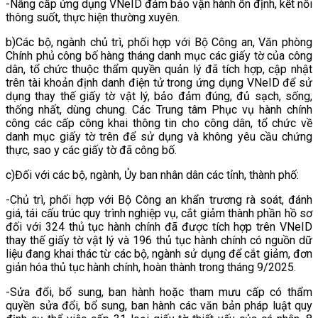
-Nâng cấp ứng dụng VNeID đảm bảo vận hành ổn định, kết nối
thông suốt, thực hiện thường xuyên.
b)Các bộ, ngành chủ trì, phối hợp với Bộ Công an, Văn phòng
Chính phủ công bố hàng tháng danh mục các giấy tờ của công
dân, tổ chức thuộc thẩm quyền quản lý đã tích hợp, cập nhật
trên tài khoản định danh điện tử trong ứng dụng VNeID để sử
dụng thay thế giấy tờ vật lý, bảo đảm đúng, đủ sạch, sống,
thống nhất, dùng chung. Các Trung tâm Phục vụ hành chính
công các cấp công khai thông tin cho công dân, tổ chức về
danh mục giấy tờ trên để sử dụng và không yêu cầu chứng
thực, sao y các giấy tờ đã công bố.
c)Đối với các bộ, ngành, Ủy ban nhân dân các tỉnh, thành phố:
-Chủ trì, phối hợp với Bộ Công an khẩn trương rà soát, đánh
giá, tái cấu trúc quy trình nghiệp vụ, cắt giảm thành phần hồ sơ
đối với 324 thủ tục hành chính đã được tích hợp trên VNeID
thay thế giấy tờ vật lý và 196 thủ tục hành chính có nguồn dữ
liệu đang khai thác từ các bộ, ngành sử dụng để cắt giảm, đơn
giản hóa thủ tục hành chính, hoàn thành trong tháng 9/2025.
-Sửa đổi, bổ sung, ban hành hoặc tham mưu cấp có thẩm
quyền sửa đổi, bổ sung, ban hành các văn bản pháp luật quy