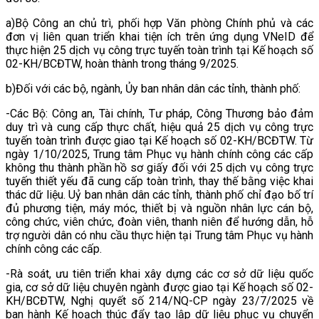
a)Bộ Công an chủ trì, phối hợp Văn phòng Chính phủ và các
đơn vị liên quan triển khai tiện ích trên ứng dụng VNeID để
thực hiện 25 dịch vụ công trực tuyến toàn trình tại Kế hoạch số
02-KH/BCĐTW, hoàn thành trong tháng 9/2025.
b)Đối với các bộ, ngành, Ủy ban nhân dân các tỉnh, thành phố:
-Các Bộ: Công an, Tài chính, Tư pháp, Công Thương bảo đảm
duy trì và cung cấp thực chất, hiệu quả 25 dịch vụ công trực
tuyến toàn trình được giao tại Kế hoạch số 02-KH/BCĐTW. Từ
ngày 1/10/2025, Trung tâm Phục vụ hành chính công các cấp
không thu thành phần hồ sơ giấy đối với 25 dịch vụ công trực
tuyến thiết yếu đã cung cấp toàn trình, thay thế bằng việc khai
thác dữ liệu. Uỷ ban nhân dân các tỉnh, thành phố chỉ đạo bố trí
đủ phương tiện, máy móc, thiết bị và nguồn nhân lực cán bộ,
công chức, viên chức, đoàn viên, thanh niên để hướng dẫn, hỗ
trợ người dân có nhu cầu thực hiện tại Trung tâm Phục vụ hành
chính công các cấp.
-Rà soát, ưu tiên triển khai xây dựng các cơ sở dữ liệu quốc
gia, cơ sở dữ liệu chuyên ngành được giao tại Kế hoạch số 02-
KH/BCĐTW, Nghị quyết số 214/NQ-CP ngày 23/7/2025 về
ban hành Kế hoạch thúc đẩy tạo lập dữ liệu phục vụ chuyển