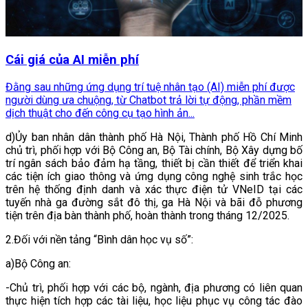
Cái giá của AI miễn phí
Đằng sau những ứng dụng trí tuệ nhân tạo (AI) miễn phí được
người dùng ưa chuộng, từ Chatbot trả lời tự động, phần mềm
dịch thuật cho đến công cụ tạo hình ản...
d)Ủy ban nhân dân thành phố Hà Nội, Thành phố Hồ Chí Minh
chủ trì, phối hợp với Bộ Công an, Bộ Tài chính, Bộ Xây dựng bố
trí ngân sách bảo đảm hạ tầng, thiết bị cần thiết để triển khai
các tiện ích giao thông và ứng dụng công nghệ sinh trắc học
trên hệ thống định danh và xác thực điện tử VNeID tại các
tuyến nhà ga đường sắt đô thị, ga Hà Nội và bãi đỗ phương
tiện trên địa bàn thành phố, hoàn thành trong tháng 12/2025.
2.Đối với nền tảng “Bình dân học vụ số”:
a)Bộ Công an:
-Chủ trì, phối hợp với các bộ, ngành, địa phương có liên quan
thực hiện tích hợp các tài liệu, học liệu phục vụ công tác đào