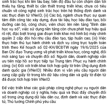
sinh trắc học khi lên tàu bay; tiến độ đầu tư còn chậm dẫn tới
thiếu hạ tầng, thiết bị cần thiết trong triển khai; chưa có tiêu
chuẩn về công nghệ sinh trắc học trên hệ thống định danh và
xác thực điện tử VNeID; (ii) Các bộ, ngành chưa thực sự quan
tâm đến công tác xây dựng, đưa tài liệu, học liệu đào tạo, bồi
dưỡng cán bộ, công chức, viên chức lên nền tảng “Bình dân
học vụ số”; việc sử dụng nền tảng còn chưa phát huy hiệu quả
rõ rệt, đặc biệt trong giai đoạn triển khai mô hình bộ máy chính
quyền 2 cấp đòi hỏi nhu cầu đào tạo, tập huấn cao; (iii) Việc
thực hiện thủ tục hành chính và dịch vụ công trực tuyến toàn
trình theo Kế hoạch số 02-KH/BCĐTW ngày 19/6/2025 của
Ban Chỉ đạo Trung ương về phát triển khoa học, công nghệ, đổi
mới sáng tạo và chuyển đổi số: Người dân, doanh nghiệp vẫn
ưu tiên nộp hồ sơ trực tiếp tại Trung tâm Phục vụ hành chính
công. (iv) Đối với triển khai tích hợp giấy tờ trên Ứng dụng định
danh quốc gia (VNeID): Nhiều đơn vị vẫn yêu cầu người dân
cung cấp giấy tờ trong khi dữ liệu công dân và giấy tờ điện tử
đã được tích hợp trên VNeID.
Để việc triển khai các giải pháp công nghệ phục vụ người dân
và doanh nghiệp có ý nghĩa, hiệu quả và thúc đẩy chuyển đổi
số trong ứng dụng dữ liệu dân cư, định danh và xác thực điện
tử, Thủ tướng Chính phủ yêu cầu: