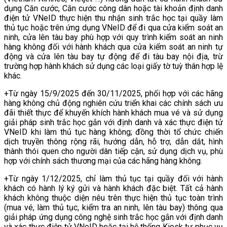
dụng Căn cước, Căn cước công dân hoặc tài khoản định danh
điện tử VNeID thực hiện thu nhận sinh trắc học tại quầy làm
thủ tục hoặc trên ứng dụng VNeID để đi qua cửa kiểm soát an
ninh, cửa lên tàu bay phù hợp với quy trình kiểm soát an ninh
hàng không đối với hành khách qua cửa kiểm soát an ninh tự
động và cửa lên tàu bay tự động để đi tàu bay nội địa, trừ
trường hợp hành khách sử dụng các loại giấy tờ tuỳ thân hợp lệ
khác.
+Từ ngày 15/9/2025 đến 30/11/2025, phối hợp với các hãng
hàng không chủ động nghiên cứu triển khai các chính sách ưu
đãi thiết thực để khuyến khích hành khách mua vé và sử dụng
giải pháp sinh trắc học gắn với định danh và xác thực điện tử
VNeID khi làm thủ tục hàng không; đồng thời tổ chức chiến
dịch truyền thông rộng rãi, hướng dẫn, hỗ trợ, dẫn dắt, hình
thành thói quen cho người dân tiếp cận, sử dụng dịch vụ, phù
hợp với chính sách thương mại của các hãng hàng không.
+Từ ngày 1/12/2025, chỉ làm thủ tục tại quầy đối với hành
khách có hành lý ký gửi và hành khách đặc biệt. Tất cả hành
khách không thuộc diện nêu trên thực hiện thủ tục toàn trình
(mua vé, làm thủ tục, kiểm tra an ninh, lên tàu bay) thông qua
giải pháp ứng dụng công nghệ sinh trắc học gắn với định danh
và xác thực điện tử VNeID hoặc tại hệ thống Kiosk tự phục vụ