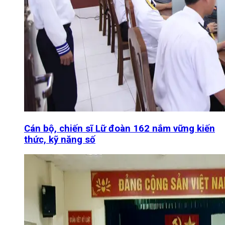
Cán bộ, chiến sĩ Lữ đoàn 162 nắm vững kiến
thức, kỹ năng số