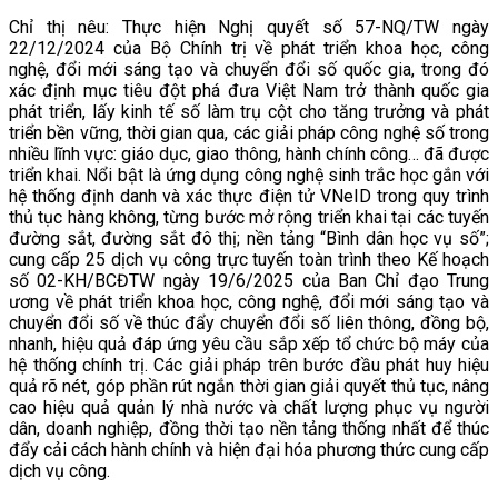
Chỉ thị nêu: Thực hiện Nghị quyết số 57-NQ/TW ngày
22/12/2024 của Bộ Chính trị về phát triển khoa học, công
nghệ, đổi mới sáng tạo và chuyển đổi số quốc gia, trong đó
xác định mục tiêu đột phá đưa Việt Nam trở thành quốc gia
phát triển, lấy kinh tế số làm trụ cột cho tăng trưởng và phát
triển bền vững, thời gian qua, các giải pháp công nghệ số trong
nhiều lĩnh vực: giáo dục, giao thông, hành chính công… đã được
triển khai. Nổi bật là ứng dụng công nghệ sinh trắc học gắn với
hệ thống định danh và xác thực điện tử VNeID trong quy trình
thủ tục hàng không, từng bước mở rộng triển khai tại các tuyến
đường sắt, đường sắt đô thị; nền tảng “Bình dân học vụ số”;
cung cấp 25 dịch vụ công trực tuyến toàn trình theo Kế hoạch
số 02-KH/BCĐTW ngày 19/6/2025 của Ban Chỉ đạo Trung
ương về phát triển khoa học, công nghệ, đổi mới sáng tạo và
chuyển đổi số về thúc đẩy chuyển đổi số liên thông, đồng bộ,
nhanh, hiệu quả đáp ứng yêu cầu sắp xếp tổ chức bộ máy của
hệ thống chính trị. Các giải pháp trên bước đầu phát huy hiệu
quả rõ nét, góp phần rút ngắn thời gian giải quyết thủ tục, nâng
cao hiệu quả quản lý nhà nước và chất lượng phục vụ người
dân, doanh nghiệp, đồng thời tạo nền tảng thống nhất để thúc
đẩy cải cách hành chính và hiện đại hóa phương thức cung cấp
dịch vụ công.