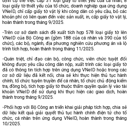
định cụ thể việc cấp 31 loại giấy tờ thiết yếu của cá nhân, 8
loại giấy tờ thiết yếu của tổ chức, doanh nghiệp qua ứng dụng
VNeID, chỉ cấp giấy tờ vật lý khi công dân có yêu cầu, bỏ các
khoản phí có liên quan đến việc sản xuất, in, cấp giấy tờ vật lý,
hoàn thành trong tháng 9/2025.
-Trên cơ sở danh sách đề xuất tích hợp 578 loại giấy tờ lên
VNeID của Bộ Công an (gồm 188 của cá nhân và 390 của tổ
chức), các bộ, ngành, địa phương nghiên cứu phương án và lộ
trình tích hợp, hoàn thành trong tháng 11/2025.
-Quán triệt, chỉ đạo cán bộ, công chức, viên chức tuyệt đối
không được yêu cầu công dân nộp, xuất trình các loại giấy tờ
đã có thông tin tích hợp trên ứng dụng VNeID hoặc trong các
cơ sở dữ liệu đã kết nối, chia sẻ khi thực hiện thủ tục hành
chính; tổ chức tuyên truyền để cá nhân, tổ chức chủ động kiểm
tra, đồng bộ, tích hợp giấy tờ thuộc thẩm quyền quản lý vào tài
khoản VNeID để sử dụng khi thực hiện các giao dịch, hoàn
thành trong tháng 9/2025.
-Phối hợp với Bộ Công an triển khai giải pháp tích hợp, chia sẻ
dữ liệu kết quả giải quyết thủ tục hành chính điện tử cho tổ
chức, cá nhân trên ứng dụng VNeID, hoàn thành trong tháng
10/2025.