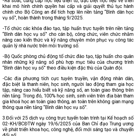
-Rà soát, cung cấp học liệu điện tử, đặc biệt học liệu về triển
khai mô hình chính quyền hai cấp và giải quyết thủ tục hành
chính cho Bộ Công an để tích hợp lên nền tảng “Bình dân học
vụ số”, hoàn thành trong tháng 9/2025.
-Tổ chức các khóa đào tạo, tập huấn trực tuyến trên nền tảng
“Bình dân học vụ số” cho cán bộ, công chức, viên chức nhằm
nâng cao kiến thức và kỹ năng chuyên môn phục vụ công tác
quản lý nhà nước trên môi trường số.
-Bộ Quốc phòng chủ động tổ chức đào tạo, tập huấn cho quân
nhân những kỹ năng số phù hợp mục tiêu của chương trình
“Bình dân học vụ số” theo điều kiện đặc thù của Quân đội.
-Các địa phương tích cực tuyên truyền, vận động nhân dân,
đặc biệt là thanh niên, học sinh, người lao động tham gia học
tập, nâng cao hiểu biết và kỹ năng số, an toàn giao thông trên
nền tảng. Trong đó, 100% học sinh, sinh viên trên địa bàn tham
gia khoá học an toàn giao thông, an toàn trên không gian mạng
thông qua nền tảng “Bình dân học vụ số”.
3.Đối với 25 dịch vụ công trực tuyến toàn trình tại Kế hoạch số
02-KH/BCĐTW ngày 19/6/2025 của Ban Chỉ đạo Trung ương
về phát triển khoa học, công nghệ, đổi mới sáng tạo và chuyển
đổi số: