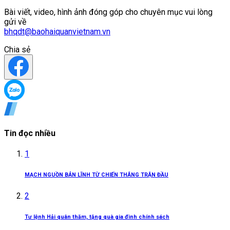
Bài viết, video, hình ảnh đóng góp cho chuyên mục vui lòng
gửi về
bhqdt@baohaiquanvietnam.vn
Chia sẻ
Tin đọc nhiều
1
MẠCH NGUỒN BẢN LĨNH TỪ CHIẾN THẮNG TRẬN ĐẦU
2
Tư lệnh Hải quân thăm, tặng quà gia đình chính sách