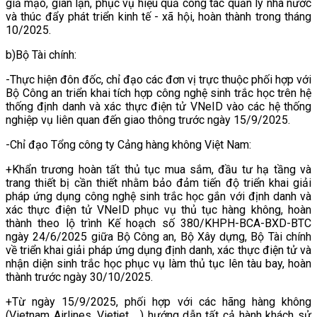
giả mạo, gian lận, phục vụ hiệu quả công tác quản lý nhà nước
và thúc đẩy phát triển kinh tế - xã hội, hoàn thành trong tháng
10/2025.
b)Bộ Tài chính:
-Thực hiện đôn đốc, chỉ đạo các đơn vị trực thuộc phối hợp với
Bộ Công an triển khai tích hợp công nghệ sinh trắc học trên hệ
thống định danh và xác thực điện tử VNeID vào các hệ thống
nghiệp vụ liên quan đến giao thông trước ngày 15/9/2025.
-Chỉ đạo Tổng công ty Cảng hàng không Việt Nam:
+Khẩn trương hoàn tất thủ tục mua sắm, đầu tư hạ tầng và
trang thiết bị cần thiết nhằm bảo đảm tiến độ triển khai giải
pháp ứng dụng công nghệ sinh trắc học gắn với định danh và
xác thực điện tử VNeID phục vụ thủ tục hàng không, hoàn
thành theo lộ trình Kế hoạch số 380/KHPH-BCA-BXD-BTC
ngày 24/6/2025 giữa Bộ Công an, Bộ Xây dựng, Bộ Tài chính
về triển khai giải pháp ứng dụng định danh, xác thực điện tử và
nhận diện sinh trắc học phục vụ làm thủ tục lên tàu bay, hoàn
thành trước ngày 30/10/2025.
+Từ ngày 15/9/2025, phối hợp với các hãng hàng không
(Vietnam Airlines, Vietjet …) hướng dẫn tất cả hành khách sử