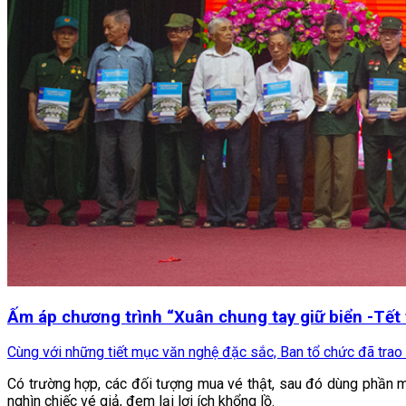
Ấm áp chương trình “Xuân chung tay giữ biển -Tết
Cùng với những tiết mục văn nghệ đặc sắc, Ban tổ chức đã trao hơ
Có trường hợp, các đối tượng mua vé thật, sau đó dùng phần mềm
nghìn chiếc vé giả, đem lại lợi ích khổng lồ.