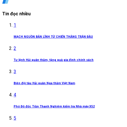
Tin đọc nhiều
1
MẠCH NGUỒN BẢN LĨNH TỪ CHIẾN THẮNG TRẬN ĐẦU
2
Tư lệnh Hải quân thăm, tặng quà gia đình chính sách
3
Biên đội tàu Hải quân Nga thăm Việt Nam
4
Phó Đô đốc Trần Thanh Nghiêm kiểm tra Nhà máy X52
5