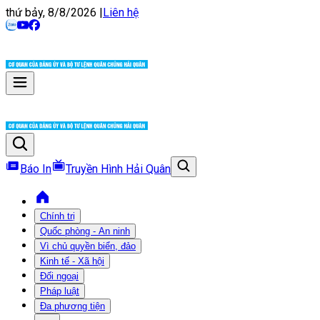
thứ bảy, 8/8/2026
|
Liên hệ
Báo In
Truyền Hình Hải Quân
Chính trị
Quốc phòng - An ninh
Vì chủ quyền biển, đảo
Kinh tế - Xã hội
Đối ngoại
Pháp luật
Đa phương tiện