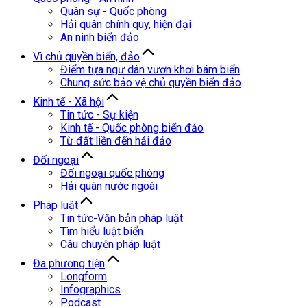
Quân sự - Quốc phòng
Hải quân chính quy, hiện đại
An ninh biển đảo
Vì chủ quyền biển, đảo
Điểm tựa ngư dân vươn khơi bám biển
Chung sức bảo vệ chủ quyền biển đảo
Kinh tế - Xã hội
Tin tức - Sự kiện
Kinh tế - Quốc phòng biển đảo
Từ đất liền đến hải đảo
Đối ngoại
Đối ngoại quốc phòng
Hải quân nước ngoài
Pháp luật
Tin tức-Văn bản pháp luật
Tìm hiểu luật biển
Câu chuyện pháp luật
Đa phương tiện
Longform
Infographics
Podcast