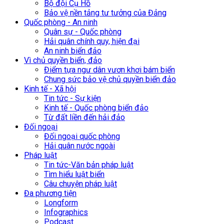
Bộ đội Cụ Hồ
Bảo vệ nền tảng tư tưởng của Đảng
Quốc phòng - An ninh
Quân sự - Quốc phòng
Hải quân chính quy, hiện đại
An ninh biển đảo
Vì chủ quyền biển, đảo
Điểm tựa ngư dân vươn khơi bám biển
Chung sức bảo vệ chủ quyền biển đảo
Kinh tế - Xã hội
Tin tức - Sự kiện
Kinh tế - Quốc phòng biển đảo
Từ đất liền đến hải đảo
Đối ngoại
Đối ngoại quốc phòng
Hải quân nước ngoài
Pháp luật
Tin tức-Văn bản pháp luật
Tìm hiểu luật biển
Câu chuyện pháp luật
Đa phương tiện
Longform
Infographics
Podcast