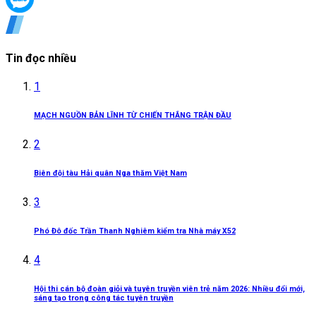
Tin đọc nhiều
1
MẠCH NGUỒN BẢN LĨNH TỪ CHIẾN THẮNG TRẬN ĐẦU
2
Biên đội tàu Hải quân Nga thăm Việt Nam
3
Phó Đô đốc Trần Thanh Nghiêm kiểm tra Nhà máy X52
4
Hội thi cán bộ đoàn giỏi và tuyên truyền viên trẻ năm 2026: Nhiều đổi mới,
sáng tạo trong công tác tuyên truyền