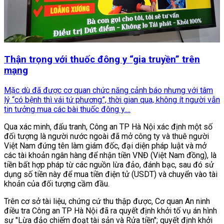
Thận trọng với thuốc đông y “gia truyền” trên
mạng
Mặc dù đã được cơ quan chức năng cảnh báo nhưng với tâm
lý “có bệnh thì vái tứ phương”, thời gian qua, không ít người vẫn
tin tưởng mua các bài thuốc đông y....
Qua xác minh, đấu tranh, Công an TP Hà Nội xác định một số
đối tượng là người nước ngoài đã mở công ty và thuê người
Việt Nam đứng tên làm giám đốc, đại diện pháp luật và mở
các tài khoản ngân hàng để nhận tiền VNĐ (Việt Nam đồng), là
tiền bất hợp pháp từ các nguồn lừa đảo, đánh bạc, sau đó sử
dụng số tiền này để mua tiền điện tử (USDT) và chuyển vào tài
khoản của đối tượng cầm đầu.
Trên cơ sở tài liệu, chứng cứ thu thập được, Cơ quan An ninh
điều tra Công an TP Hà Nội đã ra quyết định khởi tố vụ án hình
sự "Lừa đảo chiếm đoạt tài sản và Rửa tiền"; quyết định khởi