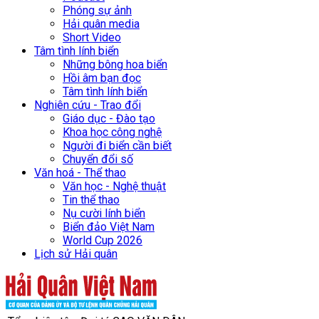
Phóng sự ảnh
Hải quân media
Short Video
Tâm tình lính biển
Những bông hoa biển
Hồi âm bạn đọc
Tâm tình lính biển
Nghiên cứu - Trao đổi
Giáo dục - Đào tạo
Khoa học công nghệ
Người đi biển cần biết
Chuyển đổi số
Văn hoá - Thể thao
Văn học - Nghệ thuật
Tin thể thao
Nụ cười lính biển
Biển đảo Việt Nam
World Cup 2026
Lịch sử Hải quân