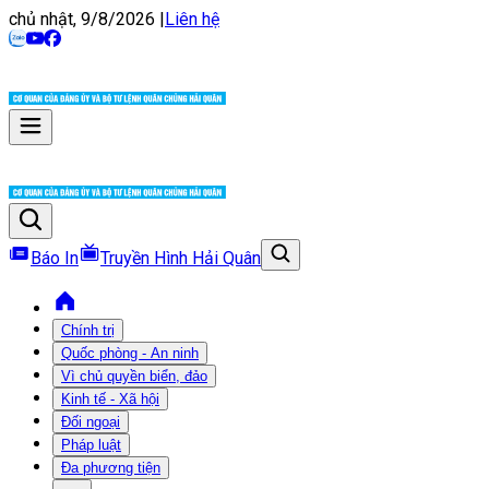
chủ nhật, 9/8/2026
|
Liên hệ
Báo In
Truyền Hình Hải Quân
Chính trị
Quốc phòng - An ninh
Vì chủ quyền biển, đảo
Kinh tế - Xã hội
Đối ngoại
Pháp luật
Đa phương tiện