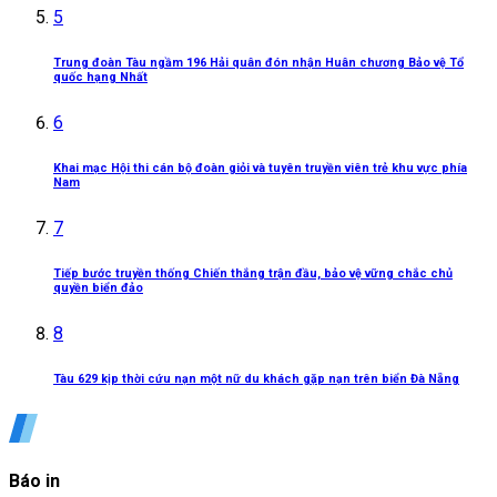
5
Trung đoàn Tàu ngầm 196 Hải quân đón nhận Huân chương Bảo vệ Tổ
quốc hạng Nhất
6
Khai mạc Hội thi cán bộ đoàn giỏi và tuyên truyền viên trẻ khu vực phía
Nam
7
Tiếp bước truyền thống Chiến thắng trận đầu, bảo vệ vững chắc chủ
quyền biển đảo
8
Tàu 629 kịp thời cứu nạn một nữ du khách gặp nạn trên biển Đà Nẵng
Báo in