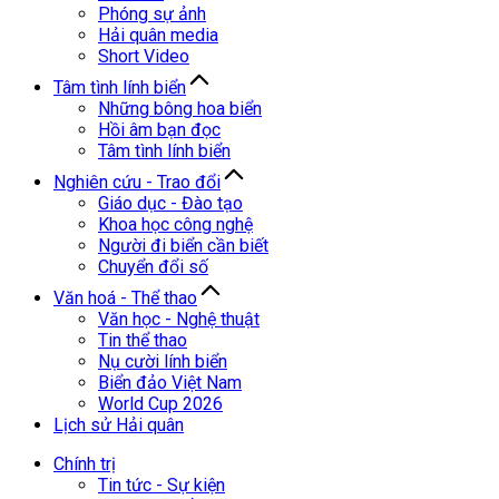
Phóng sự ảnh
Hải quân media
Short Video
Tâm tình lính biển
Những bông hoa biển
Hồi âm bạn đọc
Tâm tình lính biển
Nghiên cứu - Trao đổi
Giáo dục - Đào tạo
Khoa học công nghệ
Người đi biển cần biết
Chuyển đổi số
Văn hoá - Thể thao
Văn học - Nghệ thuật
Tin thể thao
Nụ cười lính biển
Biển đảo Việt Nam
World Cup 2026
Lịch sử Hải quân
Chính trị
Tin tức - Sự kiện