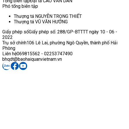
Tổng biên tập
Đại tá CAO VĂN DÂN
Phó tổng biên tập
Thượng tá NGUYỄN TRỌNG THIẾT
Thượng tá VŨ VĂN HƯỞNG
Giấy phép số
Giấy phép số: 288/GP-BTTTT ngày 10 - 06 -
2022
Trụ sở chính
106 Lê Lai, phường Ngô Quyền, thành phố Hải
Phòng
Liên hệ
069815562 - 02253747490
bhqdt@baohaiquanvietnam.vn