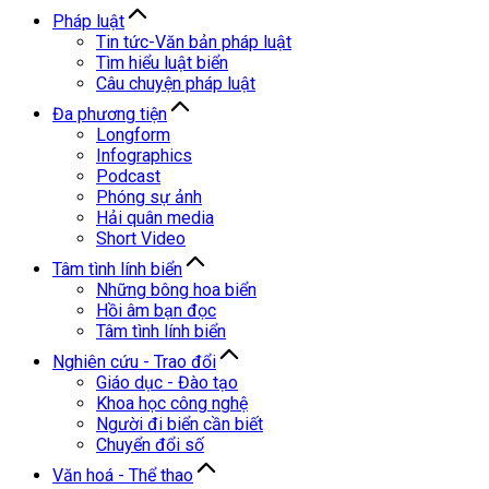
Pháp luật
Tin tức-Văn bản pháp luật
Tìm hiểu luật biển
Câu chuyện pháp luật
Đa phương tiện
Longform
Infographics
Podcast
Phóng sự ảnh
Hải quân media
Short Video
Tâm tình lính biển
Những bông hoa biển
Hồi âm bạn đọc
Tâm tình lính biển
Nghiên cứu - Trao đổi
Giáo dục - Đào tạo
Khoa học công nghệ
Người đi biển cần biết
Chuyển đổi số
Văn hoá - Thể thao