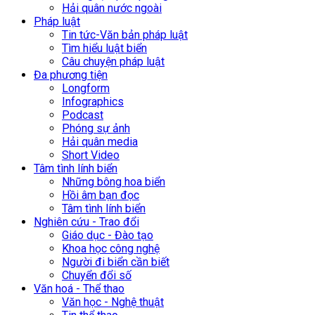
Hải quân nước ngoài
Pháp luật
Tin tức-Văn bản pháp luật
Tìm hiểu luật biển
Câu chuyện pháp luật
Đa phương tiện
Longform
Infographics
Podcast
Phóng sự ảnh
Hải quân media
Short Video
Tâm tình lính biển
Những bông hoa biển
Hồi âm bạn đọc
Tâm tình lính biển
Nghiên cứu - Trao đổi
Giáo dục - Đào tạo
Khoa học công nghệ
Người đi biển cần biết
Chuyển đổi số
Văn hoá - Thể thao
Văn học - Nghệ thuật