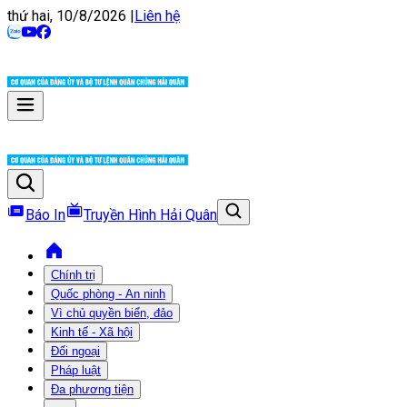
thứ hai, 10/8/2026
|
Liên hệ
Báo In
Truyền Hình Hải Quân
Chính trị
Quốc phòng - An ninh
Vì chủ quyền biển, đảo
Kinh tế - Xã hội
Đối ngoại
Pháp luật
Đa phương tiện