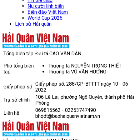
Tin thể thao
Nụ cười lính biển
Biển đảo Việt Nam
World Cup 2026
Lịch sử Hải quân
Tổng biên tập
Đại tá CAO VĂN DÂN
Phó tổng biên
Thượng tá NGUYỄN TRỌNG THIẾT
tập
Thượng tá VŨ VĂN HƯỞNG
Giấy phép số: 288/GP-BTTTT ngày 10 - 06 -
Giấy phép số
2022
106 Lê Lai, phường Ngô Quyền, thành phố Hải
Trụ sở chính
Phòng
069815562 - 02253747490
Liên hệ
bhqdt@baohaiquanvietnam.vn