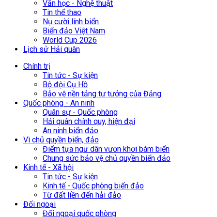
Văn học - Nghệ thuật
Tin thể thao
Nụ cười lính biển
Biển đảo Việt Nam
World Cup 2026
Lịch sử Hải quân
Chính trị
Tin tức - Sự kiện
Bộ đội Cụ Hồ
Bảo vệ nền tảng tư tưởng của Đảng
Quốc phòng - An ninh
Quân sự - Quốc phòng
Hải quân chính quy, hiện đại
An ninh biển đảo
Vì chủ quyền biển, đảo
Điểm tựa ngư dân vươn khơi bám biển
Chung sức bảo vệ chủ quyền biển đảo
Kinh tế - Xã hội
Tin tức - Sự kiện
Kinh tế - Quốc phòng biển đảo
Từ đất liền đến hải đảo
Đối ngoại
Đối ngoại quốc phòng