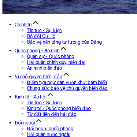
Chính trị
Tin tức - Sự kiện
Bộ đội Cụ Hồ
Bảo vệ nền tảng tư tưởng của Đảng
Quốc phòng - An ninh
Quân sự - Quốc phòng
Hải quân chính quy, hiện đại
An ninh biển đảo
Vì chủ quyền biển, đảo
Điểm tựa ngư dân vươn khơi bám biển
Chung sức bảo vệ chủ quyền biển đảo
Kinh tế - Xã hội
Tin tức - Sự kiện
Kinh tế - Quốc phòng biển đảo
Từ đất liền đến hải đảo
Đối ngoại
Đối ngoại quốc phòng
Hải quân nước ngoài