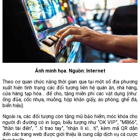
Ảnh minh họa. Nguồn: Internet
Theo cơ quan chức năng thời gian qua tại một số địa phương
xuất hiện tình trạng các đối tượng liên hệ quán ăn, nhà hàng,
cửa hàng tạp hóa… để cho, tặng miễn phí các vật dụng (như:
ống đũa, cốc nhựa, muỗng, hộp khăn giấy, áo phông, ghế đá,
biển hiệu).
Ngoài ra, các đối tượng còn tặng mũ bảo hiểm, móc khóa cho
người đi đường có in logo, biểu tượng như “OK VIP”, “MB66”,
“thần tài đến”, “…tỉ trao tay”, “nhận lì xì… tỉ”, kèm mã QR dẫn
đến các trang web được giới thiệu là cung cấp dịch vụ cá cược