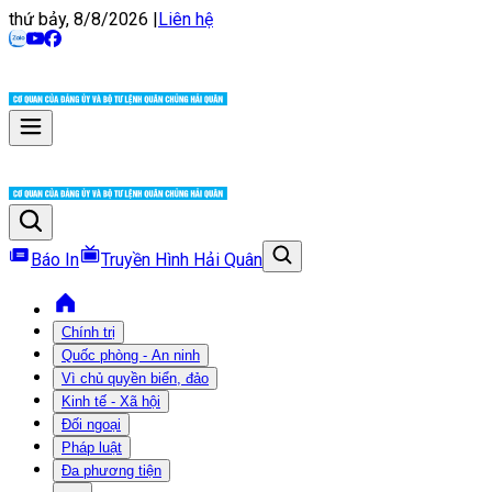
thứ bảy, 8/8/2026
|
Liên hệ
Báo In
Truyền Hình Hải Quân
Chính trị
Quốc phòng - An ninh
Vì chủ quyền biển, đảo
Kinh tế - Xã hội
Đối ngoại
Pháp luật
Đa phương tiện