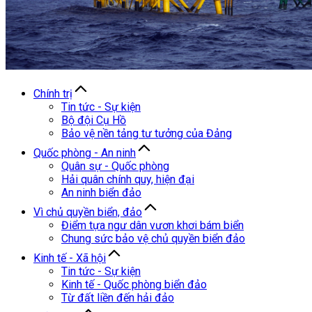
Chính trị
Tin tức - Sự kiện
Bộ đội Cụ Hồ
Bảo vệ nền tảng tư tưởng của Đảng
Quốc phòng - An ninh
Quân sự - Quốc phòng
Hải quân chính quy, hiện đại
An ninh biển đảo
Vì chủ quyền biển, đảo
Điểm tựa ngư dân vươn khơi bám biển
Chung sức bảo vệ chủ quyền biển đảo
Kinh tế - Xã hội
Tin tức - Sự kiện
Kinh tế - Quốc phòng biển đảo
Từ đất liền đến hải đảo