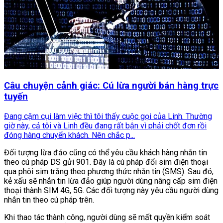
Câu chuyện cảnh giác: Cú lừa người bán hàng trực
tuyến
Đang cặm cụi làm việc thì tôi thấy cuộc gọi của Linh. Thường
giờ này, cả tôi và Linh đều đang rất bận vì phải chốt đơn rồi
đóng hàng chuyển khách. Nên chắc p...
Đối tượng lừa đảo cũng có thể yêu cầu khách hàng nhắn tin
theo cú pháp DS gửi 901. Đây là cú pháp đổi sim điện thoại
qua phôi sim trắng theo phương thức nhắn tin (SMS). Sau đó,
kẻ xấu sẽ nhắn tin lừa đảo giúp người dùng nâng cấp sim điện
thoại thành SIM 4G, 5G. Các đối tượng này yêu cầu người dùng
nhắn tin theo cú pháp trên.
Khi thao tác thành công, người dùng sẽ mất quyền kiểm soát