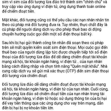
sim vì sim của đối tượng lừa đảo trở thành sim "chính chủ" và
truy cập vào ứng dụng ví điện tử, ứng dụng thanh toán online
để chiếm đoạt tiền.
Mặt khác, đối tượng cũng có thể yêu cầu các nạn nhân nhắn tin
theo cú pháp mà đối tượng đưa ra. Tuy nhiên, thực chất đây là
cú pháp để người dùng dịch vụ cho phép thuê bao di động
chuyển hướng cuộc gọi đến một số điện thoại bất kỳ.
Sau khi bị hại gửi thành công tin nhắn đã soạn theo cú pháp
trên sẽ mất quyền kiểm soát sim điện thoại. Mọi cuộc gọi đến
thuê bao của người dùng lập tức được chuyển tiếp tới số điện
thoại của đối tượng lừa đảo để dễ dàng chiếm đoạt tài khoản
mạng xã hội, tài khoản ngân hàng, ví điện tử… của nạn nhân
bằng cách đăng nhập và chọn tính năng "Quên mật khẩu". Nhà
cung cấp dịch vụ sẽ gửi mã xác thực (OTP) đến sim điện thoại
đối tượng vừa chiếm đoạt.
Đối tượng lừa đảo dễ dàng chiếm đoạt được tài khoản mạng
xã hội, tài khoản ngân hàng, ví điện tử của nạn nhân. Cuối cùng,
đối tượng lừa đảo sẽ chiếm đoạt tiền của nạn nhân trong tài
khoản ngân hàng, ví điện tử hoặc sử dụng thông tin của bị hại
để vay tiền thông qua các ứng dụng cho vay trên mạng, dẫn
đến bị hại bị nợ khoản tiền lớn.