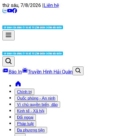
thứ sáu, 7/8/2026
|
Liên hệ
Báo In
Truyền Hình Hải Quân
Chính trị
Quốc phòng - An ninh
Vì chủ quyền biển, đảo
Kinh tế - Xã hội
Đối ngoại
Pháp luật
Đa phương tiện