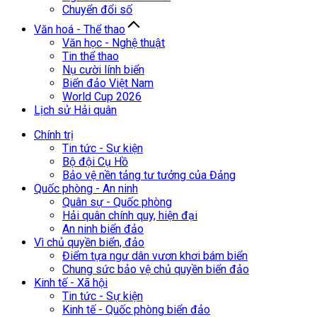
Chuyển đổi số
Văn hoá - Thể thao
Văn học - Nghệ thuật
Tin thể thao
Nụ cười lính biển
Biển đảo Việt Nam
World Cup 2026
Lịch sử Hải quân
Chính trị
Tin tức - Sự kiện
Bộ đội Cụ Hồ
Bảo vệ nền tảng tư tưởng của Đảng
Quốc phòng - An ninh
Quân sự - Quốc phòng
Hải quân chính quy, hiện đại
An ninh biển đảo
Vì chủ quyền biển, đảo
Điểm tựa ngư dân vươn khơi bám biển
Chung sức bảo vệ chủ quyền biển đảo
Kinh tế - Xã hội
Tin tức - Sự kiện
Kinh tế - Quốc phòng biển đảo