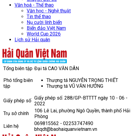
Văn hoá - Thể thao
Văn học - Nghệ thuật
Tin thể thao
Nụ cười lính biển
Biển đảo Việt Nam
World Cup 2026
Lịch sử Hải quân
Tổng biên tập
Đại tá CAO VĂN DÂN
Phó tổng biên
Thượng tá NGUYỄN TRỌNG THIẾT
tập
Thượng tá VŨ VĂN HƯỞNG
Giấy phép số: 288/GP-BTTTT ngày 10 - 06 -
Giấy phép số
2022
106 Lê Lai, phường Ngô Quyền, thành phố Hải
Trụ sở chính
Phòng
069815562 - 02253747490
Liên hệ
bhqdt@baohaiquanvietnam.vn