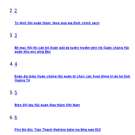
2
Tư lệnh Hải quân thăm, tặng quà gia đình chính sách
3
Bế mạc Hội thi cán bộ đoàn giỏi và tuyên truyền viên trẻ Quân chủng Hải
quân khu vực phía Bắc
4
Đoàn đại biểu Quân chủng Hải quân tổ chức các hoạt động tri ân tại tỉnh
Quảng Trị
5
Biên đội tàu Hải quân Nga thăm Việt Nam
6
Phó Đô đốc Trần Thanh Nghiêm kiểm tra Nhà máy X52