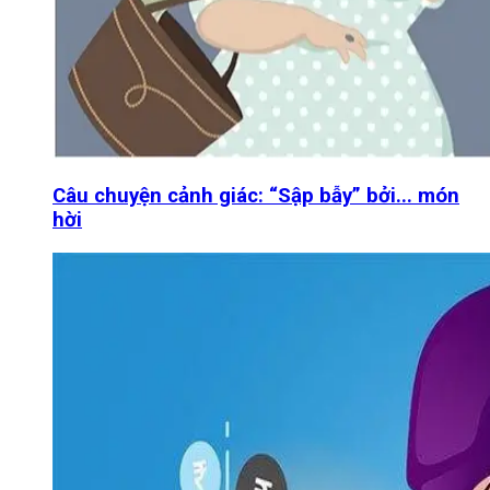
Câu chuyện cảnh giác: “Sập bẫy” bởi... món
hời