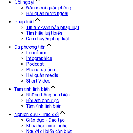
Đối ngoại
Đối ngoại quốc phòng
Hải quân nước ngoài
Pháp luật
Tin tức-Văn bản pháp luật
Tìm hiểu luật biển
Câu chuyện pháp luật
Đa phương tiện
Longform
Infographics
Podcast
Phóng sự ảnh
Hải quân media
Short Video
Tâm tình lính biển
Những bông hoa biển
Hồi âm bạn đọc
Tâm tình lính biển
Nghiên cứu - Trao đổi
Giáo dục - Đào tạo
Khoa học công nghệ
Người đi biển cần biết