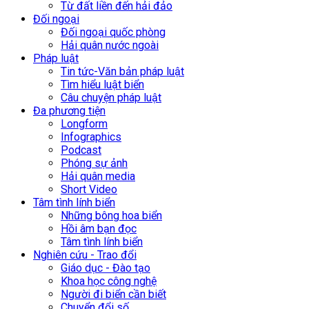
Từ đất liền đến hải đảo
Đối ngoại
Đối ngoại quốc phòng
Hải quân nước ngoài
Pháp luật
Tin tức-Văn bản pháp luật
Tìm hiểu luật biển
Câu chuyện pháp luật
Đa phương tiện
Longform
Infographics
Podcast
Phóng sự ảnh
Hải quân media
Short Video
Tâm tình lính biển
Những bông hoa biển
Hồi âm bạn đọc
Tâm tình lính biển
Nghiên cứu - Trao đổi
Giáo dục - Đào tạo
Khoa học công nghệ
Người đi biển cần biết
Chuyển đổi số