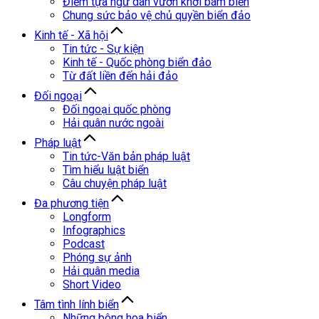
Điểm tựa ngư dân vươn khơi bám biển
Chung sức bảo vệ chủ quyền biển đảo
Kinh tế - Xã hội
Tin tức - Sự kiện
Kinh tế - Quốc phòng biển đảo
Từ đất liền đến hải đảo
Đối ngoại
Đối ngoại quốc phòng
Hải quân nước ngoài
Pháp luật
Tin tức-Văn bản pháp luật
Tìm hiểu luật biển
Câu chuyện pháp luật
Đa phương tiện
Longform
Infographics
Podcast
Phóng sự ảnh
Hải quân media
Short Video
Tâm tình lính biển
Những bông hoa biển