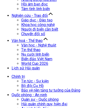
Hồi âm bạn đọc
Tâm tình lính biển
Nghiên cứu - Trao đổi
Giáo dục - Đào tạo
Khoa học công nghệ
Người đi biển cần biết
Chuyển đổi số
Văn hoá - Thể thao
Văn học - Nghệ thuật
Tin thể thao
Nụ cười lính biển
Biển đảo Việt Nam
World Cup 2026
Lịch sử Hải quân
Chính trị
Tin tức - Sự kiện
Bộ đội Cụ Hồ
Bảo vệ nền tảng tư tưởng của Đảng
Quốc phòng - An ninh
Quân sự - Quốc phòng
Hải quân chính quy, hiện đại