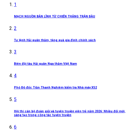
1
MẠCH NGUỒN BẢN LĨNH TỪ CHIẾN THẮNG TRẬN ĐẦU
2
Tư lệnh Hải quân thăm, tặng quà gia đình chính sách
3
Biên đội tàu Hải quân Nga thăm Việt Nam
4
Phó Đô đốc Trần Thanh Nghiêm kiểm tra Nhà máy X52
5
Hội thi cán bộ đoàn giỏi và tuyên truyền viên trẻ năm 2026: Nhiều đổi mới,
sáng tạo trong công tác tuyên truyền
6