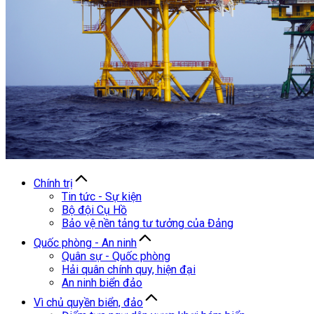
Chính trị
Tin tức - Sự kiện
Bộ đội Cụ Hồ
Bảo vệ nền tảng tư tưởng của Đảng
Quốc phòng - An ninh
Quân sự - Quốc phòng
Hải quân chính quy, hiện đại
An ninh biển đảo
Vì chủ quyền biển, đảo