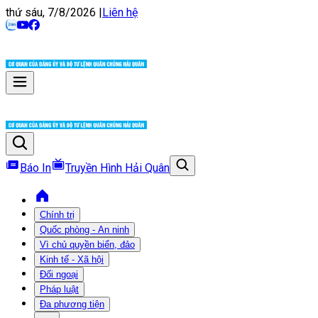
thứ sáu, 7/8/2026
|
Liên hệ
Báo In
Truyền Hình Hải Quân
Chính trị
Quốc phòng - An ninh
Vì chủ quyền biển, đảo
Kinh tế - Xã hội
Đối ngoại
Pháp luật
Đa phương tiện