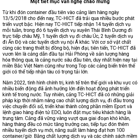
Một tiết mục văn nghệ chào mừng
Từ khi đón container đầu tiên vào cảng làm hàng ngày
13/5/2018 cho đến nay, TC-HICT đã trải qua nhiều bước phát
triển vượt bậc. Hiện nay TC-HICT tiếp nhận 14 tuyến dịch vụ
mỗi tuần, trong đó 6 tuyến dịch vụ xuyên Thái Bình Dương đi
trực tiếp châu Mỹ, 1 tuyến dịch vụ đi châu Úc, 2 tuyến dịch vụ
đi Ấn Độ và các tuyến dịch vụ nội Á khác. Với cơ sở vật chất
cùng các trang thiết bị đồng bộ, hiện đại, tiên tiến, TC-HICT đã
vươn lên là cảng dẫn đầu tại Hải Phòng về sản lượng hàng
hóa thông qua; là cảng nước sâu đầu tiên, duy nhất hiện nay tại
miền Bắc Việt Nam cũng như trong Top các cảng biển trên thế
giới có thể tiếp nhận tàu có trọng tải lớn.
Năm 2022, tình hình chính trị, kinh tế trên thế giới và khu vực có
nhiều biến động đã ảnh hưởng lớn đến hoạt động phát triển
kinh tế trong nước. Tuy nhiên, cảng TC-HICT đã có những giải
pháp kịp thời nhằm nâng cao chất lượng dịch vụ, đi đầu trong
việc chuyển đổi số, triển khai thành công phần mềm Eport và
lệnh giao hàng điện tử EDO, luôn đặt mục tiêu khách hàng là
trung tâm. Cảng đã vững vàng vượt qua giai đoạn khó khăn,
hàng tháng đều có mức tăng trưởng cao, tiếp tục đón thêm
nhiều tuyến dịch vụ mới, năng suất làm hàng đạt hơn 100
container/giờ. Bằng chất lượng dịch vụ và các chính sách mềm