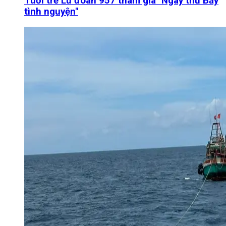
Tuổi trẻ Lữ đoàn 957 tham gia "Ngày thứ Bảy
tình nguyện"