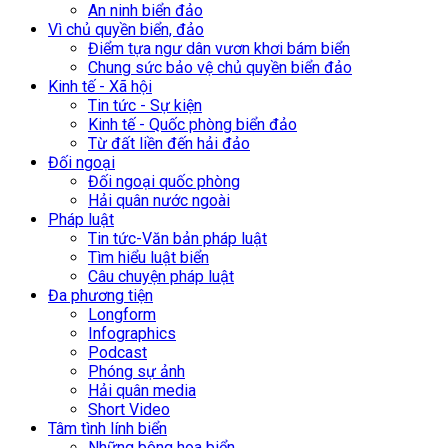
An ninh biển đảo
Vì chủ quyền biển, đảo
Điểm tựa ngư dân vươn khơi bám biển
Chung sức bảo vệ chủ quyền biển đảo
Kinh tế - Xã hội
Tin tức - Sự kiện
Kinh tế - Quốc phòng biển đảo
Từ đất liền đến hải đảo
Đối ngoại
Đối ngoại quốc phòng
Hải quân nước ngoài
Pháp luật
Tin tức-Văn bản pháp luật
Tìm hiểu luật biển
Câu chuyện pháp luật
Đa phương tiện
Longform
Infographics
Podcast
Phóng sự ảnh
Hải quân media
Short Video
Tâm tình lính biển
Những bông hoa biển