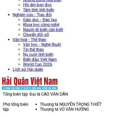
Hồi âm bạn đọc
Tâm tình lính biển
Nghiên cứu - Trao đổi
Giáo dục - Đào tạo
Khoa học công nghệ
Người đi biển cần biết
Chuyển đổi số
Văn hoá - Thể thao
Văn học - Nghệ thuật
Tin thể thao
Nụ cười lính biển
Biển đảo Việt Nam
World Cup 2026
Lịch sử Hải quân
Tổng biên tập
Đại tá CAO VĂN DÂN
Phó tổng biên
Thượng tá NGUYỄN TRỌNG THIẾT
tập
Thượng tá VŨ VĂN HƯỞNG