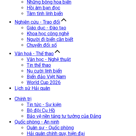
Những bông hoa biển
Hồi âm bạn đọc
Tâm tình lính biển
Nghiên cứu - Trao đổi
Giáo dục - Đào tạo
Khoa học công nghệ
Người đi biển cần biết
Chuyển đổi số
Văn hoá - Thể thao
Văn học - Nghệ thuật
Tin thể thao
Nụ cười lính biển
Biển đảo Việt Nam
World Cup 2026
Lịch sử Hải quân
Chính trị
Tin tức - Sự kiện
Bộ đội Cụ Hồ
Bảo vệ nền tảng tư tưởng của Đảng
Quốc phòng - An ninh
Quân sự - Quốc phòng
Hải quân chính quy, hiện đại