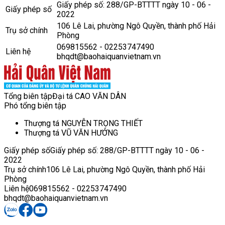
Giấy phép số: 288/GP-BTTTT ngày 10 - 06 -
Giấy phép số
2022
106 Lê Lai, phường Ngô Quyền, thành phố Hải
Trụ sở chính
Phòng
069815562 - 02253747490
Liên hệ
bhqdt@baohaiquanvietnam.vn
Tổng biên tập
Đại tá CAO VĂN DÂN
Phó tổng biên tập
Thượng tá NGUYỄN TRỌNG THIẾT
Thượng tá VŨ VĂN HƯỞNG
Giấy phép số
Giấy phép số: 288/GP-BTTTT ngày 10 - 06 -
2022
Trụ sở chính
106 Lê Lai, phường Ngô Quyền, thành phố Hải
Phòng
Liên hệ
069815562 - 02253747490
bhqdt@baohaiquanvietnam.vn