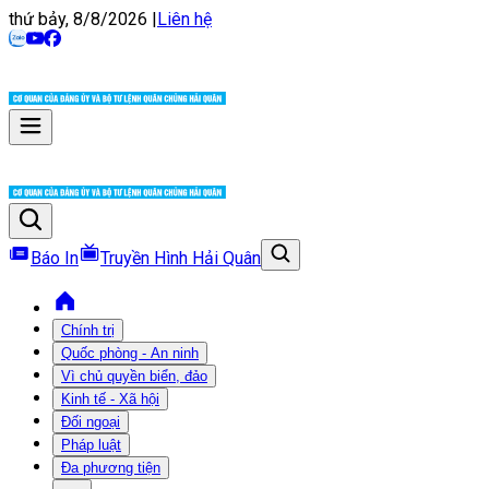
thứ bảy, 8/8/2026
|
Liên hệ
Báo In
Truyền Hình Hải Quân
Chính trị
Quốc phòng - An ninh
Vì chủ quyền biển, đảo
Kinh tế - Xã hội
Đối ngoại
Pháp luật
Đa phương tiện