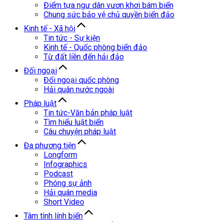
Điểm tựa ngư dân vươn khơi bám biển
Chung sức bảo vệ chủ quyền biển đảo
Kinh tế - Xã hội
Tin tức - Sự kiện
Kinh tế - Quốc phòng biển đảo
Từ đất liền đến hải đảo
Đối ngoại
Đối ngoại quốc phòng
Hải quân nước ngoài
Pháp luật
Tin tức-Văn bản pháp luật
Tìm hiểu luật biển
Câu chuyện pháp luật
Đa phương tiện
Longform
Infographics
Podcast
Phóng sự ảnh
Hải quân media
Short Video
Tâm tình lính biển