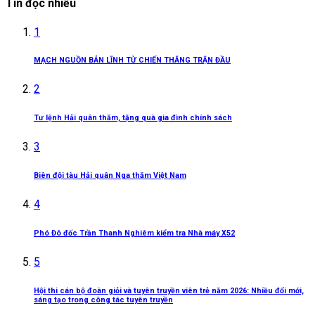
Tin đọc nhiều
1
MẠCH NGUỒN BẢN LĨNH TỪ CHIẾN THẮNG TRẬN ĐẦU
2
Tư lệnh Hải quân thăm, tặng quà gia đình chính sách
3
Biên đội tàu Hải quân Nga thăm Việt Nam
4
Phó Đô đốc Trần Thanh Nghiêm kiểm tra Nhà máy X52
5
Hội thi cán bộ đoàn giỏi và tuyên truyền viên trẻ năm 2026: Nhiều đổi mới,
sáng tạo trong công tác tuyên truyền