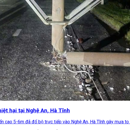
iệt hại tại Nghệ An, Hà Tĩnh
n cao 5-6m đã đổ bộ trực tiếp vào Nghệ An, Hà Tĩnh gây mưa to đế