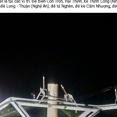
ất là tại các vị trí: Đê biển Cồn Tròn, Hải Thịnh, kè Thịnh Long 
, đê Long - Thuận (Nghệ An); đê tả Nghèn, đê kè Cẩm Nhượng, đê H