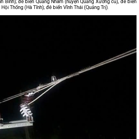
(Ninh Bình); đê biển Quảng Nham (huyện Quảng Xương cũ), đê biển
ội Thống (Hà Tĩnh); đê biển Vĩnh Thái (Quảng Trị).