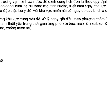
n trương vận hành xả nước để dành dung tích đón lũ theo quy định
n công trình, hạ du trong mọi tình huống; triển khai ngay các lực 
ó đặc biệt lưu ý đối với khu vực miền núi có nguy cơ cao bị chia c
ững khu vực xung yếu để xử lý ngay giờ đầu theo phương châm "4 
phẩm thiết yếu trong thời gian ứng phó với bão, mưa lũ sau bão. 
, chống thiên tai).
về