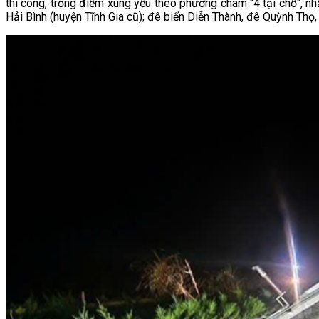
thi công, trọng điểm xung yếu theo phương châm "4 tại chỗ", nh
Hải Bình (huyện Tĩnh Gia cũ); đê biển Diễn Thành, đê Quỳnh Thọ