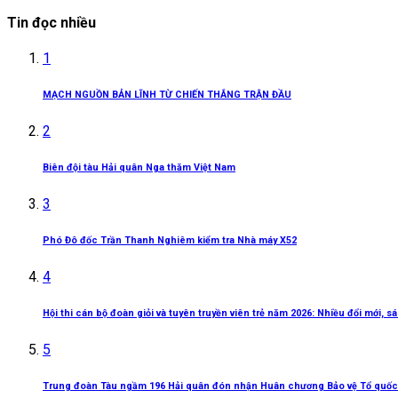
Tin đọc nhiều
1
MẠCH NGUỒN BẢN LĨNH TỪ CHIẾN THẮNG TRẬN ĐẦU
2
Biên đội tàu Hải quân Nga thăm Việt Nam
3
Phó Đô đốc Trần Thanh Nghiêm kiểm tra Nhà máy X52
4
Hội thi cán bộ đoàn giỏi và tuyên truyền viên trẻ năm 2026: Nhiều đổi mới, 
5
Trung đoàn Tàu ngầm 196 Hải quân đón nhận Huân chương Bảo vệ Tổ quốc