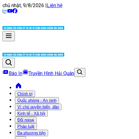
chủ nhật, 9/8/2026
|
Liên hệ
Báo In
Truyền Hình Hải Quân
Chính trị
Quốc phòng - An ninh
Vì chủ quyền biển, đảo
Kinh tế - Xã hội
Đối ngoại
Pháp luật
Đa phương tiện