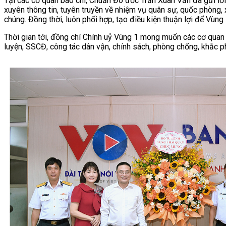
Tại các cơ quan báo chí, Chuẩn Đô đốc Trần Xuân Văn đã gửi lờ
xuyên thông tin, tuyên truyền về nhiệm vụ quân sự, quốc phòng,
chúng. Đồng thời, luôn phối hợp, tạo điều kiện thuận lợi để Vùng
Thời gian tới, đồng chí Chính uỷ Vùng 1 mong muốn các cơ quan t
luyện, SSCĐ, công tác dân vận, chính sách, phòng chống, khắc ph