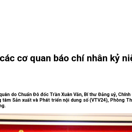
các cơ quan báo chí nhân kỷ n
 quân do Chuẩn Đô đốc Trần Xuân Văn, Bí thư Đảng uỷ, Chín
ng tâm Sản xuất và Phát triển nội dung số (VTV24), Phòng T
ng.