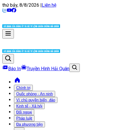
thứ bảy, 8/8/2026
|
Liên hệ
Báo In
Truyền Hình Hải Quân
Chính trị
Quốc phòng - An ninh
Vì chủ quyền biển, đảo
Kinh tế - Xã hội
Đối ngoại
Pháp luật
Đa phương tiện