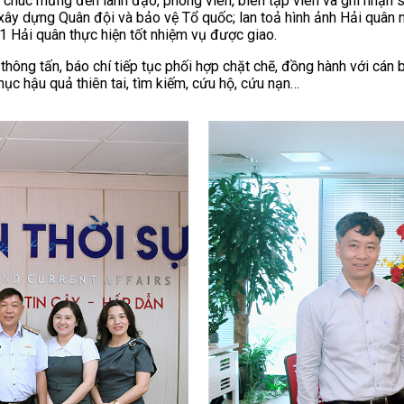
i chúc mừng đến lãnh đạo, phóng viên, biên tập viên và ghi nhận
 xây dựng Quân đội và bảo vệ Tổ quốc; lan toả hình ảnh Hải quân 
 1 Hải quân thực hiện tốt nhiệm vụ được giao.
hông tấn, báo chí tiếp tục phối hợp chặt chẽ, đồng hành với cán b
ục hậu quả thiên tai, tìm kiếm, cứu hộ, cứu nạn…