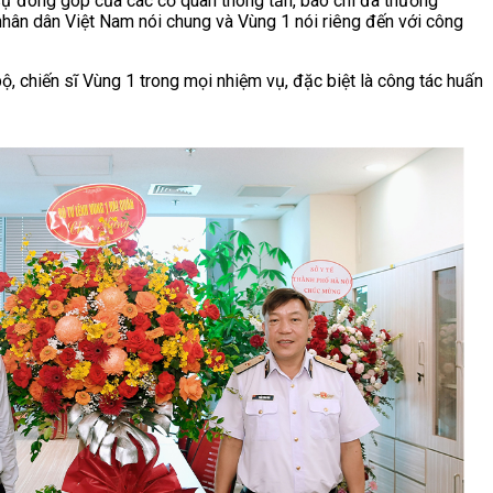
 sự đóng góp của các cơ quan thông tấn, báo chí đã thường
nhân dân Việt Nam nói chung và Vùng 1 nói riêng đến với công
ộ, chiến sĩ Vùng 1 trong mọi nhiệm vụ, đặc biệt là công tác huấn