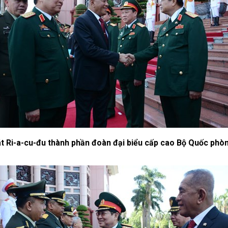
dát Ri-a-cu-đu thành phần đoàn đại biểu cấp cao Bộ Quốc phò