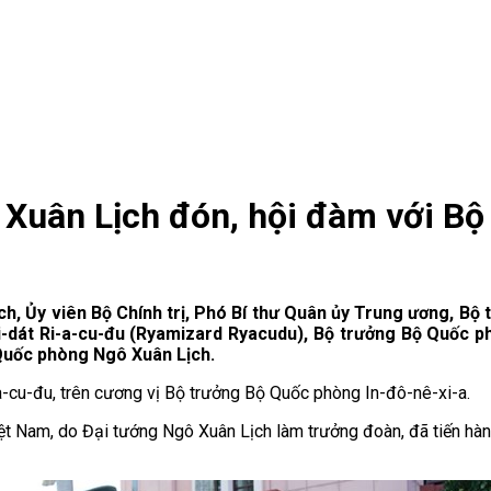
Xuân Lịch đón, hội đàm với Bộ
ch, Ủy viên Bộ Chính trị, Phó Bí thư Quân ủy Trung ương, Bộ 
i-dát Ri-a-cu-đu (Ryamizard Ryacudu), Bộ trưởng Bộ Quốc p
 Quốc phòng Ngô Xuân Lịch.
a-cu-đu, trên cương vị Bộ trưởng Bộ Quốc phòng In-đô-nê-xi-a.
ệt Nam, do Đại tướng Ngô Xuân Lịch làm trưởng đoàn, đã tiến hà