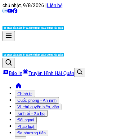
chủ nhật, 9/8/2026
|
Liên hệ
Báo In
Truyền Hình Hải Quân
Chính trị
Quốc phòng - An ninh
Vì chủ quyền biển, đảo
Kinh tế - Xã hội
Đối ngoại
Pháp luật
Đa phương tiện