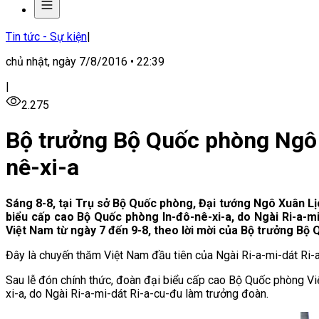
Tin tức - Sự kiện
|
chủ nhật, ngày 7/8/2016 • 22:39
|
2.275
Bộ trưởng Bộ Quốc phòng Ngô 
nê-xi-a
Sáng 8-8, tại Trụ sở Bộ Quốc phòng, Đại tướng Ngô Xuân Lị
biểu cấp cao Bộ Quốc phòng In-đô-nê-xi-a, do Ngài Ri-a-m
Việt Nam từ ngày 7 đến 9-8, theo lời mời của Bộ trưởng Bộ
Đây là chuyến thăm Việt Nam đầu tiên của Ngài Ri-a-mi-dát Ri-
Sau lễ đón chính thức, đoàn đại biểu cấp cao Bộ Quốc phòng Vi
xi-a, do Ngài Ri-a-mi-dát Ri-a-cu-đu làm trưởng đoàn.