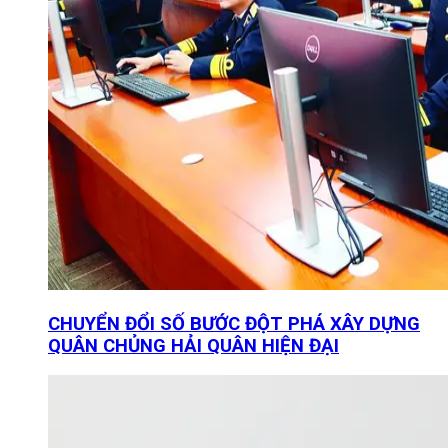
CHUYỂN ĐỔI SỐ BƯỚC ĐỘT PHÁ XÂY DỰNG
QUÂN CHỦNG HẢI QUÂN HIỆN ĐẠI