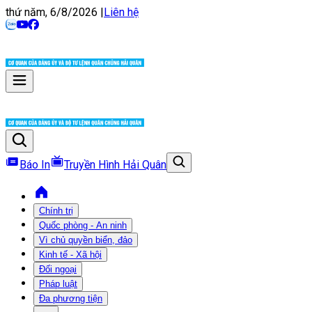
thứ năm, 6/8/2026
|
Liên hệ
Báo In
Truyền Hình Hải Quân
Chính trị
Quốc phòng - An ninh
Vì chủ quyền biển, đảo
Kinh tế - Xã hội
Đối ngoại
Pháp luật
Đa phương tiện