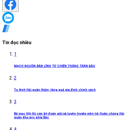
Tin đọc nhiều
1
MẠCH NGUỒN BẢN LĨNH TỪ CHIẾN THẮNG TRẬN ĐẦU
2
Tư lệnh Hải quân thăm, tặng quà gia đình chính sách
3
Bế mạc Hội thi cán bộ đoàn giỏi và tuyên truyền viên trẻ Quân chủng Hải
quân khu vực phía Bắc
4