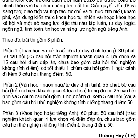
chính thức với ba nhóm năng lực cốt lõi: Giải quyết vấn đề và
sáng tạo; giao tiếp và hợp tác; tự chủ và tự học, tìm hiểu, khám
phá, vận dụng kiến thức khoa học tự nhiên và/hoặc khoa học
xã hội và một số năng lực đặc thù như lập luận, tư duy logic,
ngôn ngữ, tính toán, tin học và năng lực ngôn ngữ tiếng Anh.
Theo đó, bài thi gồm 3 phần:
Phần 1 (Toán học và xử lí số liệu/tư duy định lượng): 80 phút,
50 câu hỏi (35 câu hỏi trắc nghiệm khách quan 4 lựa chọn và
15 câu hỏi điền đáp án, chưa bao gồm câu hỏi thử nghiệm
không tính điểm); có tối thiểu 1 chùm câu hỏi gồm 1 ngữ cảnh
đi kèm 3 câu hỏi; thang điểm: 50.
Phần 2 (Văn học - ngôn ngữ/tư duy định tính): 55 phút, 50 câu
hỏi (trắc nghiệm khách quan 4 lựa chọn) trong đó có 25 câu hỏi
đơn và 5 chùm câu hỏi gồm 1 ngữ cảnh đi kèm 5 câu hỏi (chưa
bao gồm câu hỏi thử nghiệm không tính điểm); thang điểm: 50.
Phần 3 (Khoa học hoặc tiếng Anh): 60 phút, 50 câu hỏi (trắc
nghiệm khách quan 4 lựa chọn và điền đáp án, chưa bao gồm
câu hỏi thử nghiệm không tính điểm); thang điểm: 50.
Dương Huy (TH)