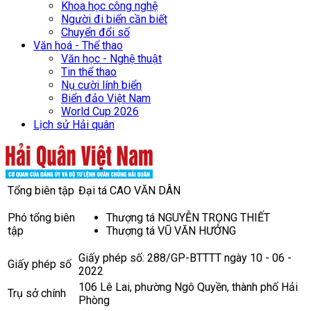
Khoa học công nghệ
Người đi biển cần biết
Chuyển đổi số
Văn hoá - Thể thao
Văn học - Nghệ thuật
Tin thể thao
Nụ cười lính biển
Biển đảo Việt Nam
World Cup 2026
Lịch sử Hải quân
Tổng biên tập
Đại tá CAO VĂN DÂN
Phó tổng biên
Thượng tá NGUYỄN TRỌNG THIẾT
tập
Thượng tá VŨ VĂN HƯỞNG
Giấy phép số: 288/GP-BTTTT ngày 10 - 06 -
Giấy phép số
2022
106 Lê Lai, phường Ngô Quyền, thành phố Hải
Trụ sở chính
Phòng