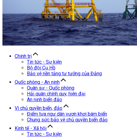
Chính trị
Tin tức - Sự kiện
Bộ đội Cụ Hồ
Bảo vệ nền tảng tư tưởng của Đảng
Quốc phòng - An ninh
Quân sự - Quốc phòng
Hải quân chính quy, hiện đại
An ninh biển đảo
Vì chủ quyền biển, đảo
Điểm tựa ngư dân vươn khơi bám biển
Chung sức bảo vệ chủ quyền biển đảo
Kinh tế - Xã hội
Tin tức - Sự kiện