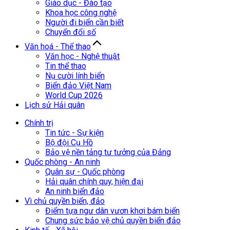
Giáo dục - Đào tạo
Khoa học công nghệ
Người đi biển cần biết
Chuyển đổi số
Văn hoá - Thể thao
Văn học - Nghệ thuật
Tin thể thao
Nụ cười lính biển
Biển đảo Việt Nam
World Cup 2026
Lịch sử Hải quân
Chính trị
Tin tức - Sự kiện
Bộ đội Cụ Hồ
Bảo vệ nền tảng tư tưởng của Đảng
Quốc phòng - An ninh
Quân sự - Quốc phòng
Hải quân chính quy, hiện đại
An ninh biển đảo
Vì chủ quyền biển, đảo
Điểm tựa ngư dân vươn khơi bám biển
Chung sức bảo vệ chủ quyền biển đảo