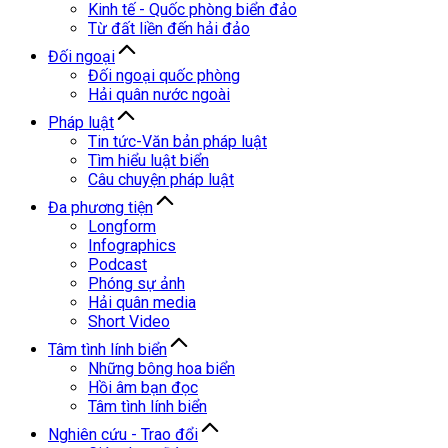
Kinh tế - Quốc phòng biển đảo
Từ đất liền đến hải đảo
Đối ngoại
Đối ngoại quốc phòng
Hải quân nước ngoài
Pháp luật
Tin tức-Văn bản pháp luật
Tìm hiểu luật biển
Câu chuyện pháp luật
Đa phương tiện
Longform
Infographics
Podcast
Phóng sự ảnh
Hải quân media
Short Video
Tâm tình lính biển
Những bông hoa biển
Hồi âm bạn đọc
Tâm tình lính biển
Nghiên cứu - Trao đổi