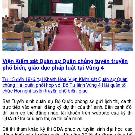
Viện Kiểm sát Quân sự Quân chủng tuyên truyền
phổ biến, giáo dục pháp luật tại Vùng 4
Từ 15 đến 18/6, tại Khánh Hòa, Viện Kiểm sát Quân sự Quân
chủng Hải quân phối hợp với Bộ Tư lệnh Vùng 4 Hải quân tổ
chức Hội nghị tuyên truyền phổ biến, giáo...
Ban Tuyển sinh quân sự Bộ Quốc phòng sẽ gửi lịch thi, ca thi
trực tiếp vào email đăng ký dự thi của thí sinh. Bên cạnh đó,
thí sinh có thể đăng nhập tài khoản trên website của kỳ thi
QDA để tra cứu lịch thi, ca thi của mình.
Đề thi tham khảo kỳ thi QDA phục vụ tuyển sinh đại học, cao
đẳng khối các trường quân đội năm 2026 đã được công bố