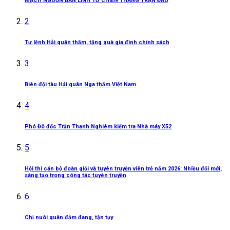
MẠCH NGUỒN BẢN LĨNH TỪ CHIẾN THẮNG TRẬN ĐẦU
2
Tư lệnh Hải quân thăm, tặng quà gia đình chính sách
3
Biên đội tàu Hải quân Nga thăm Việt Nam
4
Phó Đô đốc Trần Thanh Nghiêm kiểm tra Nhà máy X52
5
Hội thi cán bộ đoàn giỏi và tuyên truyền viên trẻ năm 2026: Nhiều đổi mới,
sáng tạo trong công tác tuyên truyền
6
Chị nuôi quân đảm đang, tận tụy