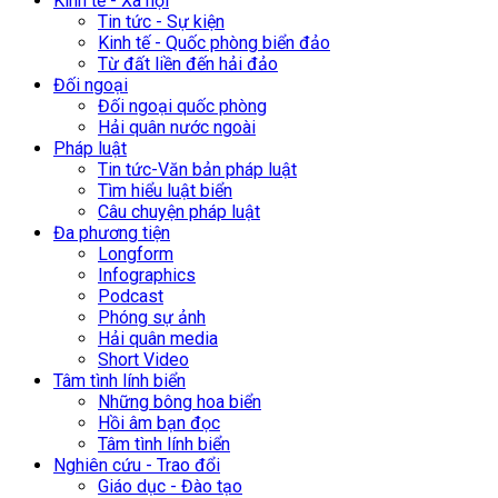
Kinh tế - Xã hội
Tin tức - Sự kiện
Kinh tế - Quốc phòng biển đảo
Từ đất liền đến hải đảo
Đối ngoại
Đối ngoại quốc phòng
Hải quân nước ngoài
Pháp luật
Tin tức-Văn bản pháp luật
Tìm hiểu luật biển
Câu chuyện pháp luật
Đa phương tiện
Longform
Infographics
Podcast
Phóng sự ảnh
Hải quân media
Short Video
Tâm tình lính biển
Những bông hoa biển
Hồi âm bạn đọc
Tâm tình lính biển
Nghiên cứu - Trao đổi
Giáo dục - Đào tạo