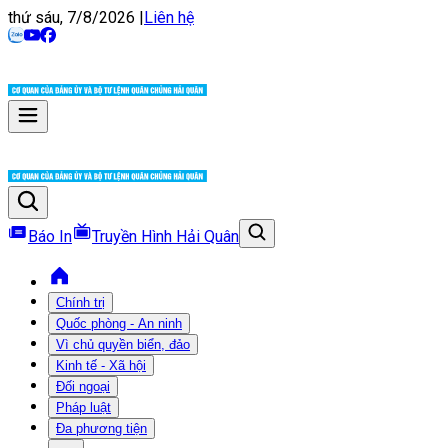
thứ sáu, 7/8/2026
|
Liên hệ
Báo In
Truyền Hình Hải Quân
Chính trị
Quốc phòng - An ninh
Vì chủ quyền biển, đảo
Kinh tế - Xã hội
Đối ngoại
Pháp luật
Đa phương tiện