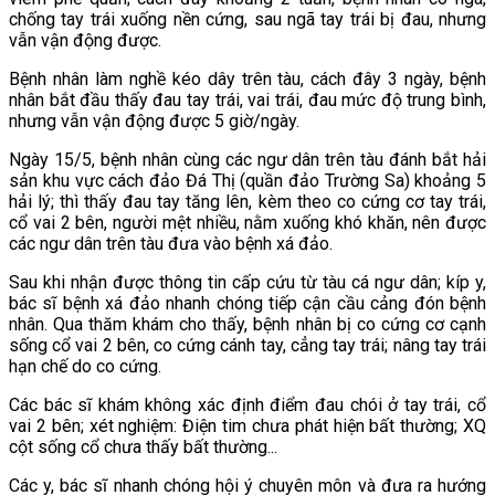
chống tay trái xuống nền cứng, sau ngã tay trái bị đau, nhưng
vẫn vận động được.
Bệnh nhân làm nghề kéo dây trên tàu, cách đây 3 ngày, bệnh
nhân bắt đầu thấy đau tay trái, vai trái, đau mức độ trung bình,
nhưng vẫn vận động được 5 giờ/ngày.
Ngày 15/5, bệnh nhân cùng các ngư dân trên tàu đánh bắt hải
sản khu vực cách đảo Đá Thị (quần đảo Trường Sa) khoảng 5
hải lý; thì thấy đau tay tăng lên, kèm theo co cứng cơ tay trái,
cổ vai 2 bên, người mệt nhiều, nằm xuống khó khăn, nên được
các ngư dân trên tàu đưa vào bệnh xá đảo.
Sau khi nhận được thông tin cấp cứu từ tàu cá ngư dân; kíp y,
bác sĩ bệnh xá đảo nhanh chóng tiếp cận cầu cảng đón bệnh
nhân. Qua thăm khám cho thấy, bệnh nhân bị co cứng cơ cạnh
sống cổ vai 2 bên, co cứng cánh tay, cẳng tay trái; nâng tay trái
hạn chế do co cứng.
Các bác sĩ khám không xác định điểm đau chói ở tay trái, cổ
vai 2 bên; xét nghiệm: Điện tim chưa phát hiện bất thường; XQ
cột sống cổ chưa thấy bất thường...
Các y, bác sĩ nhanh chóng hội ý chuyên môn và đưa ra hướng