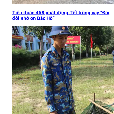
Tiểu đoàn 458 phát động Tết trồng cây “Đời
đời nhớ ơn Bác Hồ”