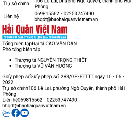
106 Lê Lai, phường Ngô Quyền, thành phố Hải
Trụ sở chính
Phòng
069815562 - 02253747490
Liên hệ
bhqdt@baohaiquanvietnam.vn
Tổng biên tập
Đại tá CAO VĂN DÂN
Phó tổng biên tập
Thượng tá NGUYỄN TRỌNG THIẾT
Thượng tá VŨ VĂN HƯỞNG
Giấy phép số
Giấy phép số: 288/GP-BTTTT ngày 10 - 06 -
2022
Trụ sở chính
106 Lê Lai, phường Ngô Quyền, thành phố Hải
Phòng
Liên hệ
069815562 - 02253747490
bhqdt@baohaiquanvietnam.vn