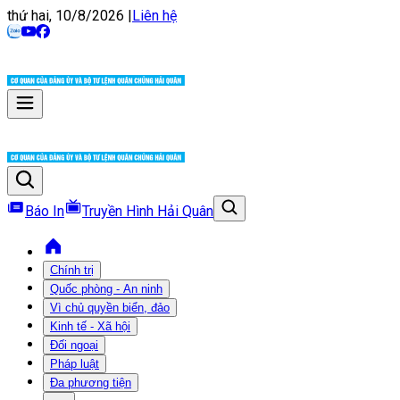
thứ hai, 10/8/2026
|
Liên hệ
Báo In
Truyền Hình Hải Quân
Chính trị
Quốc phòng - An ninh
Vì chủ quyền biển, đảo
Kinh tế - Xã hội
Đối ngoại
Pháp luật
Đa phương tiện