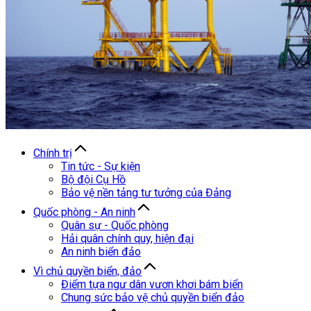
Chính trị
Tin tức - Sự kiện
Bộ đội Cụ Hồ
Bảo vệ nền tảng tư tưởng của Đảng
Quốc phòng - An ninh
Quân sự - Quốc phòng
Hải quân chính quy, hiện đại
An ninh biển đảo
Vì chủ quyền biển, đảo
Điểm tựa ngư dân vươn khơi bám biển
Chung sức bảo vệ chủ quyền biển đảo