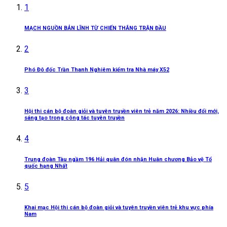
1
MẠCH NGUỒN BẢN LĨNH TỪ CHIẾN THẮNG TRẬN ĐẦU
2
Phó Đô đốc Trần Thanh Nghiêm kiểm tra Nhà máy X52
3
Hội thi cán bộ đoàn giỏi và tuyên truyền viên trẻ năm 2026: Nhiều đổi mới,
sáng tạo trong công tác tuyên truyền
4
Trung đoàn Tàu ngầm 196 Hải quân đón nhận Huân chương Bảo vệ Tổ
quốc hạng Nhất
5
Khai mạc Hội thi cán bộ đoàn giỏi và tuyên truyền viên trẻ khu vực phía
Nam