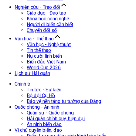
Nghiên cứu - Trao đổi
Giáo dục - Đào tạo
Khoa học công nghệ
Người đi biển cần biết
Chuyển đổi số
Văn hoá - Thể thao
Văn học - Nghệ thuật
Tin thể thao
Nụ cười lính biển
Biển đảo Việt Nam
World Cup 2026
Lịch sử Hải quân
Chính trị
Tin tức - Sự kiện
Bộ đội Cụ Hồ
Bảo vệ nền tảng tư tưởng của Đảng
Quốc phòng - An ninh
Quân sự - Quốc phòng
Hải quân chính quy, hiện đại
An ninh biển đảo
Vì chủ quyền biển, đảo
Điểm tựa ngư dân vươn khơi bám biển