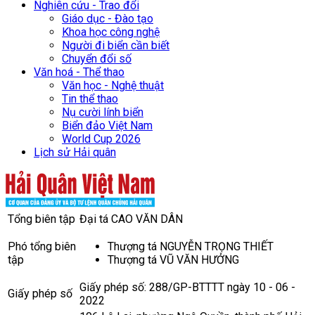
Nghiên cứu - Trao đổi
Giáo dục - Đào tạo
Khoa học công nghệ
Người đi biển cần biết
Chuyển đổi số
Văn hoá - Thể thao
Văn học - Nghệ thuật
Tin thể thao
Nụ cười lính biển
Biển đảo Việt Nam
World Cup 2026
Lịch sử Hải quân
Tổng biên tập
Đại tá CAO VĂN DÂN
Phó tổng biên
Thượng tá NGUYỄN TRỌNG THIẾT
tập
Thượng tá VŨ VĂN HƯỞNG
Giấy phép số: 288/GP-BTTTT ngày 10 - 06 -
Giấy phép số
2022