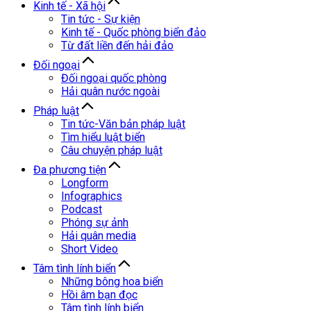
Kinh tế - Xã hội
Tin tức - Sự kiện
Kinh tế - Quốc phòng biển đảo
Từ đất liền đến hải đảo
Đối ngoại
Đối ngoại quốc phòng
Hải quân nước ngoài
Pháp luật
Tin tức-Văn bản pháp luật
Tìm hiểu luật biển
Câu chuyện pháp luật
Đa phương tiện
Longform
Infographics
Podcast
Phóng sự ảnh
Hải quân media
Short Video
Tâm tình lính biển
Những bông hoa biển
Hồi âm bạn đọc
Tâm tình lính biển