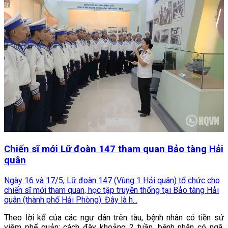
Chiến sĩ mới Lữ đoàn 147 tham quan Bảo tàng Hải
quân
Ngày 16 và 17/5, Lữ đoàn 147 (Vùng 1 Hải quân) tổ chức cho
chiến sĩ mới tham quan, học tập truyền thống tại Bảo tàng Hải
quân (thành phố Hải Phòng). Đây là h...
Theo lời kể của các ngư dân trên tàu, bệnh nhân có tiền sử
viêm phế quản; cách đây khoảng 2 tuần, bệnh nhân có ngã,