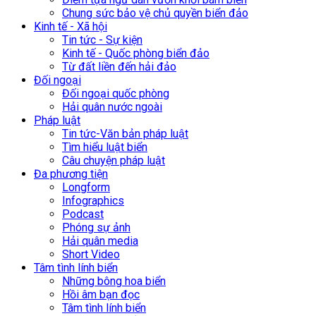
Chung sức bảo vệ chủ quyền biển đảo
Kinh tế - Xã hội
Tin tức - Sự kiện
Kinh tế - Quốc phòng biển đảo
Từ đất liền đến hải đảo
Đối ngoại
Đối ngoại quốc phòng
Hải quân nước ngoài
Pháp luật
Tin tức-Văn bản pháp luật
Tìm hiểu luật biển
Câu chuyện pháp luật
Đa phương tiện
Longform
Infographics
Podcast
Phóng sự ảnh
Hải quân media
Short Video
Tâm tình lính biển
Những bông hoa biển
Hồi âm bạn đọc
Tâm tình lính biển