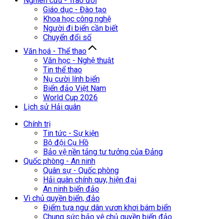
Nghiên cứu - Trao đổi
Giáo dục - Đào tạo
Khoa học công nghệ
Người đi biển cần biết
Chuyển đổi số
Văn hoá - Thể thao
Văn học - Nghệ thuật
Tin thể thao
Nụ cười lính biển
Biển đảo Việt Nam
World Cup 2026
Lịch sử Hải quân
Chính trị
Tin tức - Sự kiện
Bộ đội Cụ Hồ
Bảo vệ nền tảng tư tưởng của Đảng
Quốc phòng - An ninh
Quân sự - Quốc phòng
Hải quân chính quy, hiện đại
An ninh biển đảo
Vì chủ quyền biển, đảo
Điểm tựa ngư dân vươn khơi bám biển
Chung sức bảo vệ chủ quyền biển đảo