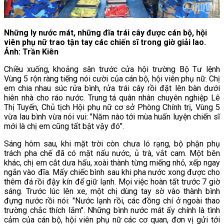
Những ly nước mát, những đĩa trái cây được cán bộ, hội
viên phụ nữ trao tận tay các chiến sĩ trong giờ giải lao.
Ảnh: Trần Kiên
Chiều xuống, khoảng sân trước cửa hội trường Bộ Tư lệnh
Vùng 5 rộn ràng tiếng nói cười của cán bộ, hội viên phụ nữ. Chị
em chia nhau súc rửa bình, rửa trái cây rồi đặt lên bàn dưới
hiên nhà cho ráo nước. Trung tá quân nhân chuyên nghiệp Lê
Thị Tuyến, Chủ tịch Hội phụ nữ cơ sở Phòng Chính trị, Vùng 5
vừa lau bình vừa nói vui: "Năm nào tới mùa huấn luyện chiến sĩ
mới là chị em cũng tất bật vậy đó”.
Sáng hôm sau, khi mặt trời còn chưa ló rạng, bộ phận phụ
trách pha chế đã có mặt nấu nước, ủ trà, vắt cam. Một bên
khác, chị em cắt dưa hấu, xoài thành từng miếng nhỏ, xếp ngay
ngắn vào đĩa. Mấy chiếc bình sau khi pha nước xong được cho
thêm đá rồi đậy kín để giữ lạnh. Mọi việc hoàn tất trước 7 giờ
sáng. Trước lúc lên xe, một chị dùng tay sờ vào thành bình
đựng nước rồi nói: "Nước lạnh rồi, các đồng chí ở ngoài thao
trường chắc thích lắm". Những bình nước mát ấy chính là tình
cảm của cán bộ, hội viên phụ nữ các cơ quan, đơn vị gửi tới