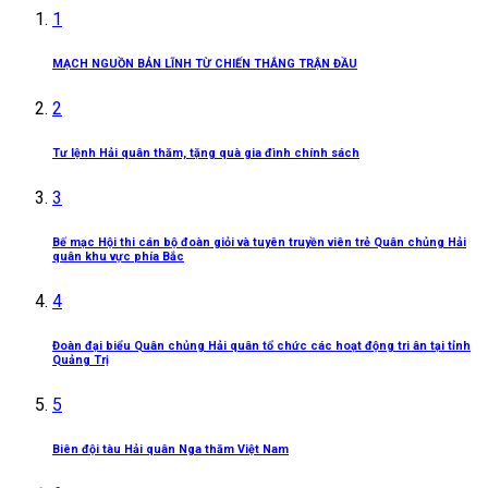
1
MẠCH NGUỒN BẢN LĨNH TỪ CHIẾN THẮNG TRẬN ĐẦU
2
Tư lệnh Hải quân thăm, tặng quà gia đình chính sách
3
Bế mạc Hội thi cán bộ đoàn giỏi và tuyên truyền viên trẻ Quân chủng Hải
quân khu vực phía Bắc
4
Đoàn đại biểu Quân chủng Hải quân tổ chức các hoạt động tri ân tại tỉnh
Quảng Trị
5
Biên đội tàu Hải quân Nga thăm Việt Nam