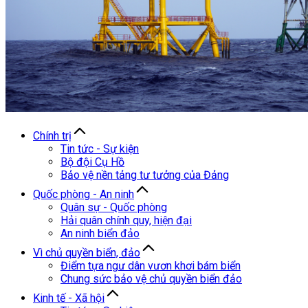
Chính trị
Tin tức - Sự kiện
Bộ đội Cụ Hồ
Bảo vệ nền tảng tư tưởng của Đảng
Quốc phòng - An ninh
Quân sự - Quốc phòng
Hải quân chính quy, hiện đại
An ninh biển đảo
Vì chủ quyền biển, đảo
Điểm tựa ngư dân vươn khơi bám biển
Chung sức bảo vệ chủ quyền biển đảo
Kinh tế - Xã hội