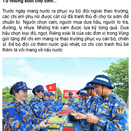
Từ những buổi chợ sớm…
Trước ngày mang nước ra phục vụ bộ đội ngoài thao trường,
các chị em phụ nữ được cắt cử đã tranh thủ đi chợ từ sớm để
chuẩn bị. Người chọn cam, người mua dưa hấu, người lo trà,
đường, ly nhựa. Những trái cam được lựa kỹ từng quả. Dưa
hấu chọn loại đỏ, ngọt. Riêng xoài là của các đơn vị trong Vùng
gửi tặng để chị em mang ra thao trường phục vụ cán bộ, chiến
sĩ. Để bộ đội có thêm nước giải nhiệt, có chị còn tranh thủ bẻ
thêm lá vối mang về nấu nước.