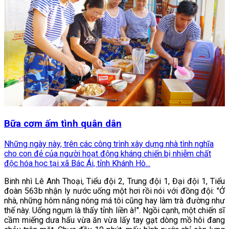
Bữa cơm ấm tình quân dân
Những ngày này, trên các công trình xây dựng nhà tình nghĩa
cho con đẻ của người hoạt động kháng chiến bị nhiễm chất
độc hóa học tại xã Bác Ái, tỉnh Khánh Hò...
Binh nhì Lê Anh Thoại, Tiểu đội 2, Trung đội 1, Đại đội 1, Tiểu
đoàn 563b nhận ly nước uống một hơi rồi nói với đồng đội: "Ở
nhà, những hôm nắng nóng má tôi cũng hay làm trà đường như
thế này. Uống ngụm là thấy tỉnh liền à!". Ngồi cạnh, một chiến sĩ
cầm miếng dưa hấu vừa ăn vừa lấy tay gạt dòng mồ hôi đang