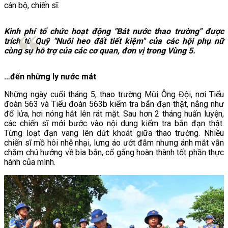
cán bộ, chiến sĩ.
Kinh phí tổ chức hoạt động "Bát nước thao trường" được
trích từ Quỹ "Nuôi heo đất tiết kiệm" của các hội phụ nữ
cùng sự hỗ trợ của các cơ quan, đơn vị trong Vùng 5.
…đến những ly nước mát
Những ngày cuối tháng 5, thao trường Mũi Ông Đội, nơi Tiểu
đoàn 563 và Tiểu đoàn 563b kiểm tra bắn đạn thật, nắng như
đổ lửa, hơi nóng hắt lên rát mặt. Sau hơn 2 tháng huấn luyện,
các chiến sĩ mới bước vào nội dung kiểm tra bắn đạn thật.
Từng loạt đạn vang lên dứt khoát giữa thao trường. Nhiều
chiến sĩ mồ hôi nhễ nhại, lưng áo ướt đẫm nhưng ánh mắt vẫn
chăm chú hướng về bia bắn, cố gắng hoàn thành tốt phần thực
hành của mình.