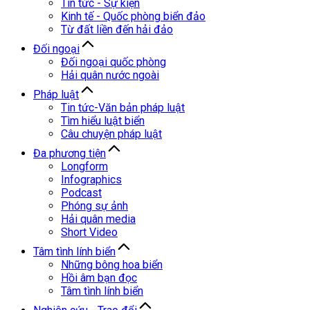
Tin tức - Sự kiện
Kinh tế - Quốc phòng biển đảo
Từ đất liền đến hải đảo
Đối ngoại
Đối ngoại quốc phòng
Hải quân nước ngoài
Pháp luật
Tin tức-Văn bản pháp luật
Tìm hiểu luật biển
Câu chuyện pháp luật
Đa phương tiện
Longform
Infographics
Podcast
Phóng sự ảnh
Hải quân media
Short Video
Tâm tình lính biển
Những bông hoa biển
Hồi âm bạn đọc
Tâm tình lính biển