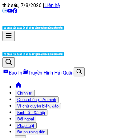
thứ sáu, 7/8/2026
|
Liên hệ
Báo In
Truyền Hình Hải Quân
Chính trị
Quốc phòng - An ninh
Vì chủ quyền biển, đảo
Kinh tế - Xã hội
Đối ngoại
Pháp luật
Đa phương tiện