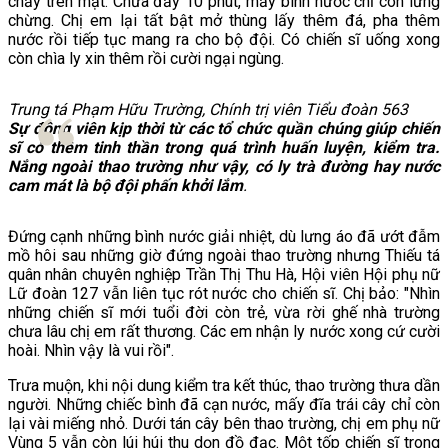
chảy trên mặt. Chưa đầy 10 phút, mấy bình nước chỉ còn lưng
chừng. Chị em lại tất bật mở thùng lấy thêm đá, pha thêm
nước rồi tiếp tục mang ra cho bộ đội. Có chiến sĩ uống xong
còn chìa ly xin thêm rồi cười ngại ngùng.
Trung tá Phạm Hữu Trường, Chính trị viên Tiểu đoàn 563
Sự động viên kịp thời từ các tổ chức quần chúng giúp chiến
sĩ có thêm tinh thần trong quá trình huấn luyện, kiểm tra.
Nắng ngoài thao trường như vậy, có ly trà đường hay nước
cam mát là bộ đội phấn khởi lắm
.
Đứng cạnh những bình nước giải nhiệt, dù lưng áo đã ướt đẫm
mồ hôi sau những giờ đứng ngoài thao trường nhưng Thiếu tá
quân nhân chuyên nghiệp Trần Thị Thu Hà, Hội viên Hội phụ nữ
Lữ đoàn 127 vẫn liên tục rót nước cho chiến sĩ. Chị bảo: "Nhìn
những chiến sĩ mới tuổi đời còn trẻ, vừa rời ghế nhà trường
chưa lâu chị em rất thương. Các em nhận ly nước xong cứ cười
hoài. Nhìn vậy là vui rồi".
Trưa muộn, khi nội dung kiểm tra kết thúc, thao trường thưa dần
người. Những chiếc bình đã cạn nước, mấy đĩa trái cây chỉ còn
lại vài miếng nhỏ. Dưới tán cây bên thao trường, chị em phụ nữ
Vùng 5 vẫn còn lúi húi thu dọn đồ đạc. Một tốp chiến sĩ trong