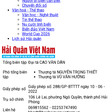
Người đi biển cần biết
Chuyển đổi số
Văn hoá - Thể thao
Văn học - Nghệ thuật
Tin thể thao
Nụ cười lính biển
Biển đảo Việt Nam
World Cup 2026
Lịch sử Hải quân
Tổng biên tập
Đại tá CAO VĂN DÂN
Phó tổng biên
Thượng tá NGUYỄN TRỌNG THIẾT
tập
Thượng tá VŨ VĂN HƯỞNG
Giấy phép số: 288/GP-BTTTT ngày 10 - 06 -
Giấy phép số
2022
106 Lê Lai, phường Ngô Quyền, thành phố Hải
Trụ sở chính
Phòng
069815562 - 02253747490
Liên hệ