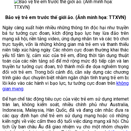
Bảo vệ trẻ em trước thế giới ảo. (Ảnh minh họa: TTXVN)
Ngày càng xuất hiện nhiều những thông tin độc hại như truyền
bá tư tưởng cực đoan, kích động bạo lực hay lừa đảo trên
mạng xã hội, nền tảng video, ứng dụng nhắn tin và các trò chơi
trực tuyến, vốn là những không gian mà trẻ em và thanh thiếu
niên tiếp xúc hằng ngày. Các nhóm cực đoan thường khai thác
yếu tố tâm lý, cảm xúc của trẻ em, đồng thời tận dụng thuật
toán của các nền tảng số để mở rộng mức độ tiếp cận và lan
truyền tư tưởng cực đoan, trở thành mối đe dọa nghiêm trọng
đối với trẻ em. Trong bối cảnh đó, cần xây dựng các chương
trình giáo dục chuyên biệt nhằm ngăn chặn tình trạng trẻ em bị
lôi kéo vào các hành vi bạo lực, tư tưởng cực đoan trên
không
gian mạng
.
Để hạn chế tác động tiêu cực của việc trẻ em sử dụng internet
tràn lan, không kiểm soát, nhiều chính phủ như Australia,
Indonesia, Malaysia, Hàn Quốc, đã và đang cân nhắc đưa ra
các quy định hạn chế trẻ em sử dụng mạng hoặc có những
kiến nghị về việc cấm theo độ tuổi việc dùng mạng xã hội. Chủ
tịch Ủy ban châu Âu đã giao nhiệm vụ cho một nhóm chuyên