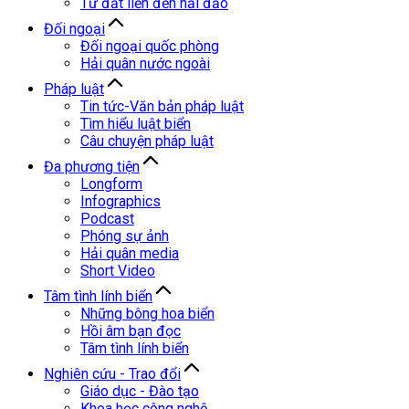
Từ đất liền đến hải đảo
Đối ngoại
Đối ngoại quốc phòng
Hải quân nước ngoài
Pháp luật
Tin tức-Văn bản pháp luật
Tìm hiểu luật biển
Câu chuyện pháp luật
Đa phương tiện
Longform
Infographics
Podcast
Phóng sự ảnh
Hải quân media
Short Video
Tâm tình lính biển
Những bông hoa biển
Hồi âm bạn đọc
Tâm tình lính biển
Nghiên cứu - Trao đổi
Giáo dục - Đào tạo
Khoa học công nghệ