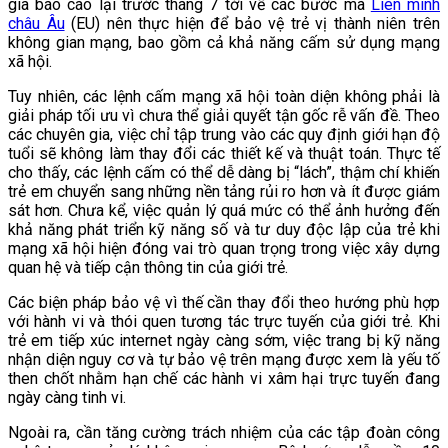
gia báo cáo lại trước tháng 7 tới về các bước mà
Liên minh
châu Âu
(EU) nên thực hiện để bảo vệ trẻ vị thành niên trên
không gian mạng, bao gồm cả khả năng cấm sử dụng mạng
xã hội.
Tuy nhiên, các lệnh cấm mạng xã hội toàn diện không phải là
giải pháp tối ưu vì chưa thể giải quyết tận gốc rễ vấn đề. Theo
các chuyên gia, việc chỉ tập trung vào các quy định giới hạn độ
tuổi sẽ không làm thay đổi các thiết kế và thuật toán. Thực tế
cho thấy, các lệnh cấm có thể dễ dàng bị “lách”, thậm chí khiến
trẻ em chuyển sang những nền tảng rủi ro hơn và ít được giám
sát hơn. Chưa kể, việc quản lý quá mức có thể ảnh hưởng đến
khả năng phát triển kỹ năng số và tư duy độc lập của trẻ khi
mạng xã hội hiện đóng vai trò quan trọng trong việc xây dựng
quan hệ và tiếp cận thông tin của giới trẻ.
Các biện pháp bảo vệ vì thế cần thay đổi theo hướng phù hợp
với hành vi và thói quen tương tác trực tuyến của giới trẻ. Khi
trẻ em tiếp xúc internet ngày càng sớm, việc trang bị kỹ năng
nhận diện nguy cơ và tự bảo vệ trên mạng được xem là yếu tố
then chốt nhằm hạn chế các hành vi xâm hại trực tuyến đang
ngày càng tinh vi.
Ngoài ra, cần tăng cường trách nhiệm của các tập đoàn công