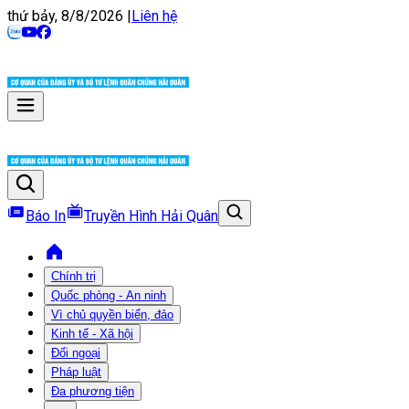
thứ bảy, 8/8/2026
|
Liên hệ
Báo In
Truyền Hình Hải Quân
Chính trị
Quốc phòng - An ninh
Vì chủ quyền biển, đảo
Kinh tế - Xã hội
Đối ngoại
Pháp luật
Đa phương tiện