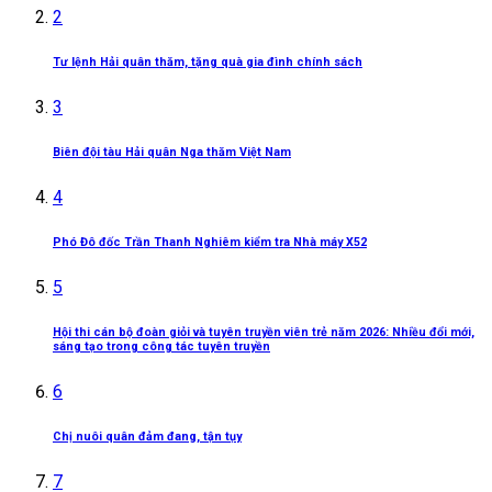
2
Tư lệnh Hải quân thăm, tặng quà gia đình chính sách
3
Biên đội tàu Hải quân Nga thăm Việt Nam
4
Phó Đô đốc Trần Thanh Nghiêm kiểm tra Nhà máy X52
5
Hội thi cán bộ đoàn giỏi và tuyên truyền viên trẻ năm 2026: Nhiều đổi mới,
sáng tạo trong công tác tuyên truyền
6
Chị nuôi quân đảm đang, tận tụy
7