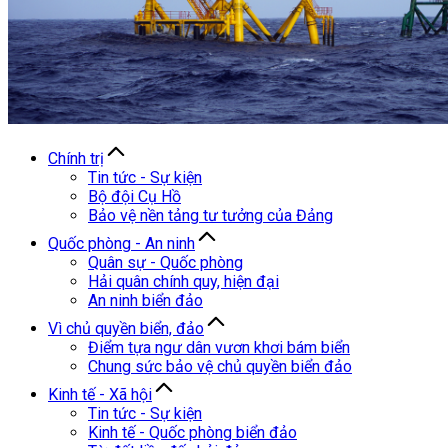
Chính trị
Tin tức - Sự kiện
Bộ đội Cụ Hồ
Bảo vệ nền tảng tư tưởng của Đảng
Quốc phòng - An ninh
Quân sự - Quốc phòng
Hải quân chính quy, hiện đại
An ninh biển đảo
Vì chủ quyền biển, đảo
Điểm tựa ngư dân vươn khơi bám biển
Chung sức bảo vệ chủ quyền biển đảo
Kinh tế - Xã hội
Tin tức - Sự kiện
Kinh tế - Quốc phòng biển đảo