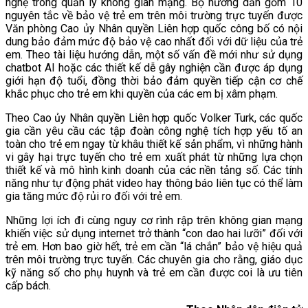
nghệ trong quản lý không gian mạng. Bộ hướng dẫn gồm 10
nguyên tắc về bảo vệ trẻ em trên môi trường trực tuyến được
Văn phòng Cao ủy Nhân quyền Liên hợp quốc công bố có nội
dung bảo đảm mức độ bảo vệ cao nhất đối với dữ liệu của trẻ
em. Theo tài liệu hướng dẫn, một số vấn đề mới như sử dụng
chatbot AI hoặc các thiết kế dễ gây nghiện cần được áp dụng
giới hạn độ tuổi, đồng thời bảo đảm quyền tiếp cận cơ chế
khắc phục cho trẻ em khi quyền của các em bị xâm phạm.
Theo Cao ủy Nhân quyền Liên hợp quốc Volker Turk, các quốc
gia cần yêu cầu các tập đoàn công nghệ tích hợp yếu tố an
toàn cho trẻ em ngay từ khâu thiết kế sản phẩm, vì những hành
vi gây hại trực tuyến cho trẻ em xuất phát từ những lựa chọn
thiết kế và mô hình kinh doanh của các nền tảng số. Các tính
năng như tự động phát video hay thông báo liên tục có thể làm
gia tăng mức độ rủi ro đối với trẻ em.
Những lợi ích đi cùng nguy cơ rình rập trên không gian mạng
khiến việc sử dụng internet trở thành “con dao hai lưỡi” đối với
trẻ em. Hơn bao giờ hết, trẻ em cần “lá chắn” bảo vệ hiệu quả
trên môi trường trực tuyến. Các chuyên gia cho rằng, giáo dục
kỹ năng số cho phụ huynh và trẻ em cần được coi là ưu tiên
cấp bách.