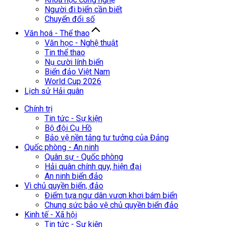
Người đi biển cần biết
Chuyển đổi số
Văn hoá - Thể thao
Văn học - Nghệ thuật
Tin thể thao
Nụ cười lính biển
Biển đảo Việt Nam
World Cup 2026
Lịch sử Hải quân
Chính trị
Tin tức - Sự kiện
Bộ đội Cụ Hồ
Bảo vệ nền tảng tư tưởng của Đảng
Quốc phòng - An ninh
Quân sự - Quốc phòng
Hải quân chính quy, hiện đại
An ninh biển đảo
Vì chủ quyền biển, đảo
Điểm tựa ngư dân vươn khơi bám biển
Chung sức bảo vệ chủ quyền biển đảo
Kinh tế - Xã hội
Tin tức - Sự kiện