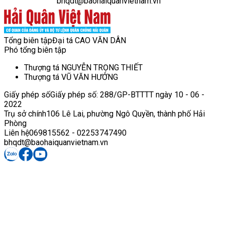
bhqdt@baohaiquanvietnam.vn
Tổng biên tập
Đại tá CAO VĂN DÂN
Phó tổng biên tập
Thượng tá NGUYỄN TRỌNG THIẾT
Thượng tá VŨ VĂN HƯỞNG
Giấy phép số
Giấy phép số: 288/GP-BTTTT ngày 10 - 06 -
2022
Trụ sở chính
106 Lê Lai, phường Ngô Quyền, thành phố Hải
Phòng
Liên hệ
069815562 - 02253747490
bhqdt@baohaiquanvietnam.vn