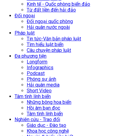
Kinh tế - Quốc phòng biển đảo
Từ đất liền đến hải đảo
Đối ngoại
Đối ngoại quốc phòng
Hải quân nước ngoài
Pháp luật
Tin tức-Văn bản pháp luật
Tìm hiểu luật biển
Câu chuyện pháp luật
Đa phương tiện
Longform
Infographics
Podcast
Phóng sự ảnh
Hải quân media
Short Video
Tâm tình lính biển
Những bông hoa biển
Hồi âm bạn đọc
Tâm tình lính biển
Nghiên cứu - Trao đổi
Giáo dục - Đào tạo
Khoa học công nghệ