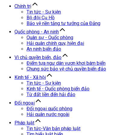
Chính trị
Tin tức - Sự kiện
Bộ đội Cụ Hồ
Bảo vệ nền tảng tư tưởng của Đảng
Quốc phòng - An ninh
Quân sự - Quốc phòng
Hải quân chính quy, hiện đại
An ninh biển đảo
Vì chủ quyền biển, đảo
Điểm tựa ngư dân vươn khơi bám biển
Chung sức bảo vệ chủ quyền biển đảo
Kinh tế - Xã hội
Tin tức - Sự kiện
Kinh tế - Quốc phòng biển đảo
Từ đất liền đến hải đảo
Đối ngoại
Đối ngoại quốc phòng
Hải quân nước ngoài
Pháp luật
Tin tức-Văn bản pháp luật
Tìm hiểu luật biển