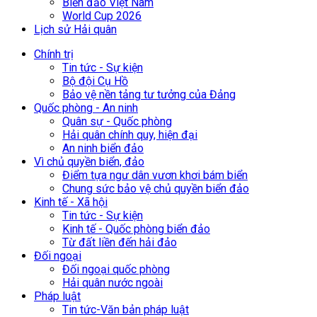
Biển đảo Việt Nam
World Cup 2026
Lịch sử Hải quân
Chính trị
Tin tức - Sự kiện
Bộ đội Cụ Hồ
Bảo vệ nền tảng tư tưởng của Đảng
Quốc phòng - An ninh
Quân sự - Quốc phòng
Hải quân chính quy, hiện đại
An ninh biển đảo
Vì chủ quyền biển, đảo
Điểm tựa ngư dân vươn khơi bám biển
Chung sức bảo vệ chủ quyền biển đảo
Kinh tế - Xã hội
Tin tức - Sự kiện
Kinh tế - Quốc phòng biển đảo
Từ đất liền đến hải đảo
Đối ngoại
Đối ngoại quốc phòng
Hải quân nước ngoài
Pháp luật
Tin tức-Văn bản pháp luật