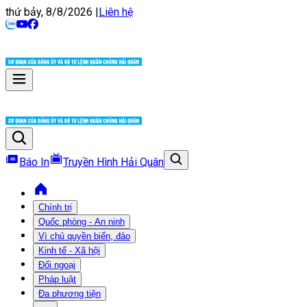
thứ bảy, 8/8/2026
|
Liên hệ
Báo In
Truyền Hình Hải Quân
Chính trị
Quốc phòng - An ninh
Vì chủ quyền biển, đảo
Kinh tế - Xã hội
Đối ngoại
Pháp luật
Đa phương tiện