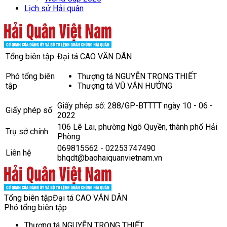
Lịch sử Hải quân
Tổng biên tập
Đại tá CAO VĂN DÂN
Phó tổng biên
Thượng tá NGUYỄN TRỌNG THIẾT
tập
Thượng tá VŨ VĂN HƯỞNG
Giấy phép số: 288/GP-BTTTT ngày 10 - 06 -
Giấy phép số
2022
106 Lê Lai, phường Ngô Quyền, thành phố Hải
Trụ sở chính
Phòng
069815562 - 02253747490
Liên hệ
bhqdt@baohaiquanvietnam.vn
Tổng biên tập
Đại tá CAO VĂN DÂN
Phó tổng biên tập
Thượng tá NGUYỄN TRỌNG THIẾT