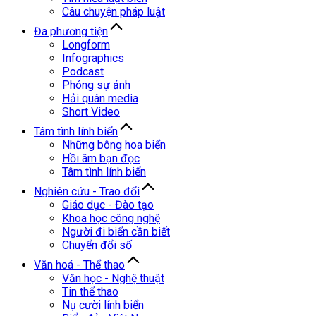
Câu chuyện pháp luật
Đa phương tiện
Longform
Infographics
Podcast
Phóng sự ảnh
Hải quân media
Short Video
Tâm tình lính biển
Những bông hoa biển
Hồi âm bạn đọc
Tâm tình lính biển
Nghiên cứu - Trao đổi
Giáo dục - Đào tạo
Khoa học công nghệ
Người đi biển cần biết
Chuyển đổi số
Văn hoá - Thể thao
Văn học - Nghệ thuật
Tin thể thao
Nụ cười lính biển