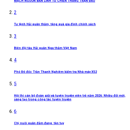
MẠCH NGUỒN BẢN LĨNH TỪ CHIẾN THẮNG TRẬN ĐẦU
2
Tư lệnh Hải quân thăm, tặng quà gia đình chính sách
3
Biên đội tàu Hải quân Nga thăm Việt Nam
4
Phó Đô đốc Trần Thanh Nghiêm kiểm tra Nhà máy X52
5
Hội thi cán bộ đoàn giỏi và tuyên truyền viên trẻ năm 2026: Nhiều đổi mới,
sáng tạo trong công tác tuyên truyền
6
Chị nuôi quân đảm đang, tận tụy