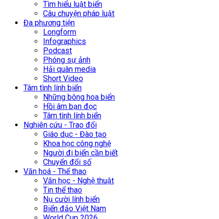
Tìm hiểu luật biển
Câu chuyện pháp luật
Đa phương tiện
Longform
Infographics
Podcast
Phóng sự ảnh
Hải quân media
Short Video
Tâm tình lính biển
Những bông hoa biển
Hồi âm bạn đọc
Tâm tình lính biển
Nghiên cứu - Trao đổi
Giáo dục - Đào tạo
Khoa học công nghệ
Người đi biển cần biết
Chuyển đổi số
Văn hoá - Thể thao
Văn học - Nghệ thuật
Tin thể thao
Nụ cười lính biển
Biển đảo Việt Nam
World Cup 2026