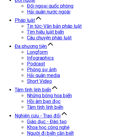
Đối ngoại
Đối ngoại quốc phòng
Hải quân nước ngoài
Pháp luật
Tin tức-Văn bản pháp luật
Tìm hiểu luật biển
Câu chuyện pháp luật
Đa phương tiện
Longform
Infographics
Podcast
Phóng sự ảnh
Hải quân media
Short Video
Tâm tình lính biển
Những bông hoa biển
Hồi âm bạn đọc
Tâm tình lính biển
Nghiên cứu - Trao đổi
Giáo dục - Đào tạo
Khoa học công nghệ
Người đi biển cần biết