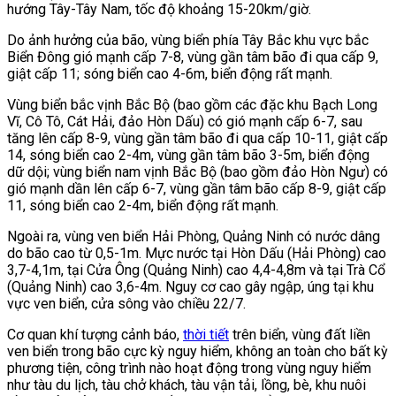
hướng Tây-Tây Nam, tốc độ khoảng 15-20km/giờ.
Do ảnh hưởng của bão, vùng biển phía Tây Bắc khu vực bắc
Biển Đông gió mạnh cấp 7-8, vùng gần tâm bão đi qua cấp 9,
giật cấp 11; sóng biển cao 4-6m, biển động rất mạnh.
Vùng biển bắc vịnh Bắc Bộ (bao gồm các đặc khu Bạch Long
Vĩ, Cô Tô, Cát Hải, đảo Hòn Dấu) có gió mạnh cấp 6-7, sau
tăng lên cấp 8-9, vùng gần tâm bão đi qua cấp 10-11, giật cấp
14, sóng biển cao 2-4m, vùng gần tâm bão 3-5m, biển động
dữ dội; vùng biển nam vịnh Bắc Bộ (bao gồm đảo Hòn Ngư) có
gió mạnh dần lên cấp 6-7, vùng gần tâm bão cấp 8-9, giật cấp
11, sóng biển cao 2-4m, biển động rất mạnh.
Ngoài ra, vùng ven biển Hải Phòng, Quảng Ninh có nước dâng
do bão cao từ 0,5-1m. Mực nước tại Hòn Dấu (Hải Phòng) cao
3,7-4,1m, tại Cửa Ông (Quảng Ninh) cao 4,4-4,8m và tại Trà Cổ
(Quảng Ninh) cao 3,6-4m. Nguy cơ cao gây ngập, úng tại khu
vực ven biển, cửa sông vào chiều 22/7.
Cơ quan khí tượng cảnh báo,
thời tiết
trên biển, vùng đất liền
ven biển trong bão cực kỳ nguy hiểm, không an toàn cho bất kỳ
phương tiện, công trình nào hoạt động trong vùng nguy hiểm
như tàu du lịch, tàu chở khách, tàu vận tải, lồng, bè, khu nuôi