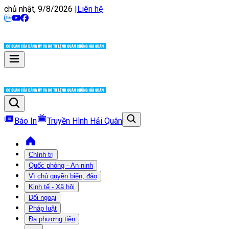
chủ nhật, 9/8/2026
|
Liên hệ
Báo In
Truyền Hình Hải Quân
Chính trị
Quốc phòng - An ninh
Vì chủ quyền biển, đảo
Kinh tế - Xã hội
Đối ngoại
Pháp luật
Đa phương tiện