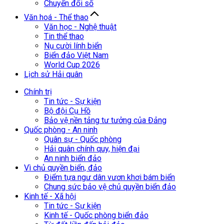
Chuyển đổi số
Văn hoá - Thể thao
Văn học - Nghệ thuật
Tin thể thao
Nụ cười lính biển
Biển đảo Việt Nam
World Cup 2026
Lịch sử Hải quân
Chính trị
Tin tức - Sự kiện
Bộ đội Cụ Hồ
Bảo vệ nền tảng tư tưởng của Đảng
Quốc phòng - An ninh
Quân sự - Quốc phòng
Hải quân chính quy, hiện đại
An ninh biển đảo
Vì chủ quyền biển, đảo
Điểm tựa ngư dân vươn khơi bám biển
Chung sức bảo vệ chủ quyền biển đảo
Kinh tế - Xã hội
Tin tức - Sự kiện
Kinh tế - Quốc phòng biển đảo