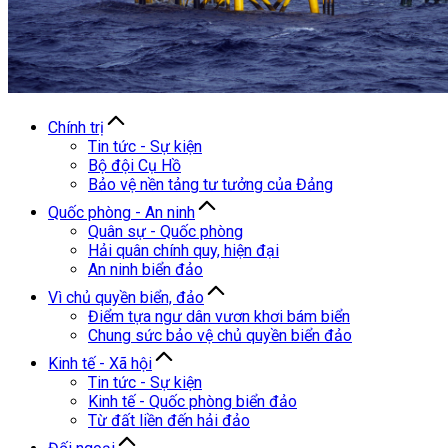
Chính trị
Tin tức - Sự kiện
Bộ đội Cụ Hồ
Bảo vệ nền tảng tư tưởng của Đảng
Quốc phòng - An ninh
Quân sự - Quốc phòng
Hải quân chính quy, hiện đại
An ninh biển đảo
Vì chủ quyền biển, đảo
Điểm tựa ngư dân vươn khơi bám biển
Chung sức bảo vệ chủ quyền biển đảo
Kinh tế - Xã hội
Tin tức - Sự kiện
Kinh tế - Quốc phòng biển đảo
Từ đất liền đến hải đảo