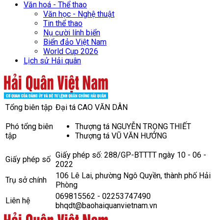
Văn hoá - Thể thao
Văn học - Nghệ thuật
Tin thể thao
Nụ cười lính biển
Biển đảo Việt Nam
World Cup 2026
Lịch sử Hải quân
Tổng biên tập
Đại tá CAO VĂN DÂN
Phó tổng biên
Thượng tá NGUYỄN TRỌNG THIẾT
tập
Thượng tá VŨ VĂN HƯỞNG
Giấy phép số: 288/GP-BTTTT ngày 10 - 06 -
Giấy phép số
2022
106 Lê Lai, phường Ngô Quyền, thành phố Hải
Trụ sở chính
Phòng
069815562 - 02253747490
Liên hệ
bhqdt@baohaiquanvietnam.vn