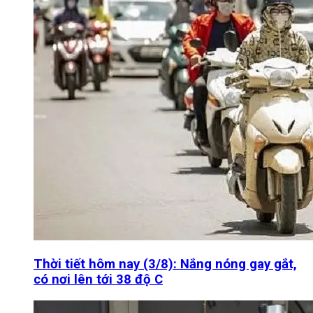
Thời tiết hôm nay (3/8): Nắng nóng gay gắt,
có nơi lên tới 38 độ C