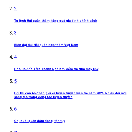
2
Tư lệnh Hải quân thăm, tặng quà gia đình chính sách
3
Biên đội tàu Hải quân Nga thăm Việt Nam
4
Phó Đô đốc Trần Thanh Nghiêm kiểm tra Nhà máy X52
5
Hội thi cán bộ đoàn giỏi và tuyên truyền viên trẻ năm 2026: Nhiều đổi mới,
sáng tạo trong công tác tuyên truyền
6
Chị nuôi quân đảm đang, tận tụy