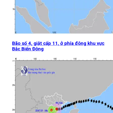
Bão số 4, giật cấp 11, ở phía đông khu vực
Bắc Biển Đông