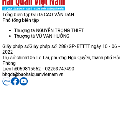
Tổng biên tập
Đại tá CAO VĂN DÂN
Phó tổng biên tập
Thượng tá NGUYỄN TRỌNG THIẾT
Thượng tá VŨ VĂN HƯỞNG
Giấy phép số
Giấy phép số: 288/GP-BTTTT ngày 10 - 06 -
2022
Trụ sở chính
106 Lê Lai, phường Ngô Quyền, thành phố Hải
Phòng
Liên hệ
069815562 - 02253747490
bhqdt@baohaiquanvietnam.vn