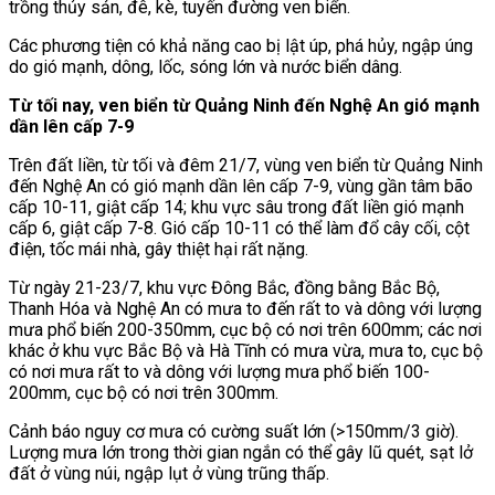
trồng thủy sản, đê, kè, tuyến đường ven biển.
Các phương tiện có khả năng cao bị lật úp, phá hủy, ngập úng
do gió mạnh, dông, lốc, sóng lớn và nước biển dâng.
Từ tối nay, ven biển từ Quảng Ninh đến Nghệ An gió mạnh
dần lên cấp 7-9
Trên đất liền, từ tối và đêm 21/7, vùng ven biển từ Quảng Ninh
đến Nghệ An có gió mạnh dần lên cấp 7-9, vùng gần tâm bão
cấp 10-11, giật cấp 14; khu vực sâu trong đất liền gió mạnh
cấp 6, giật cấp 7-8. Gió cấp 10-11 có thể làm đổ cây cối, cột
điện, tốc mái nhà, gây thiệt hại rất nặng.
Từ ngày 21-23/7, khu vực Đông Bắc, đồng bằng Bắc Bộ,
Thanh Hóa và Nghệ An có mưa to đến rất to và dông với lượng
mưa phổ biến 200-350mm, cục bộ có nơi trên 600mm; các nơi
khác ở khu vực Bắc Bộ và Hà Tĩnh có mưa vừa, mưa to, cục bộ
có nơi mưa rất to và dông với lượng mưa phổ biến 100-
200mm, cục bộ có nơi trên 300mm.
Cảnh báo nguy cơ mưa có cường suất lớn (>150mm/3 giờ).
Lượng mưa lớn trong thời gian ngắn có thể gây lũ quét, sạt lở
đất ở vùng núi, ngập lụt ở vùng trũng thấp.