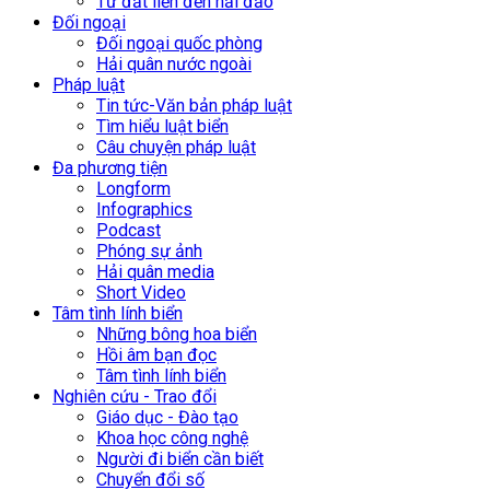
Từ đất liền đến hải đảo
Đối ngoại
Đối ngoại quốc phòng
Hải quân nước ngoài
Pháp luật
Tin tức-Văn bản pháp luật
Tìm hiểu luật biển
Câu chuyện pháp luật
Đa phương tiện
Longform
Infographics
Podcast
Phóng sự ảnh
Hải quân media
Short Video
Tâm tình lính biển
Những bông hoa biển
Hồi âm bạn đọc
Tâm tình lính biển
Nghiên cứu - Trao đổi
Giáo dục - Đào tạo
Khoa học công nghệ
Người đi biển cần biết
Chuyển đổi số