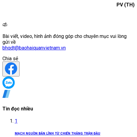
PV (TH)
Bài viết, video, hình ảnh đóng góp cho chuyên mục vui lòng
gửi về
bhqdt@baohaiquanvietnam.vn
Chia sẻ
Tin đọc nhiều
1
MẠCH NGUỒN BẢN LĨNH TỪ CHIẾN THẮNG TRẬN ĐẦU