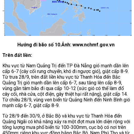
Hướng đi bão số 10.Ảnh: www.nchmf.gov.vn
Trên đất liền:
Khu vực từ Nam Quảng Trị đến TP Đà Nẵng gió mạnh dần lên
cấp 6-7 (cây cối rung chuyển, khó đi ngược gió), giật cấp 8-9.
Từ trưa 28/9, trên đất liền khu vực từ Thanh Hóa đến Bắc
Quảng Trị gió mạnh dần lên cấp 6-7, sau tăng lên cấp 8-9,
vùng gần tâm bão đi qua cấp 10-12 (sức gió có thể làm đổ
cây cối, nhà cửa, cột điện, gây thiệt hại rất nặng), giật cấp 14.
Từ chiều 28/9, vùng ven biển từ Quảng Ninh đến Ninh Bình gió
mạnh cấp 6-7, giật cấp 8-9.
Từ 28/9 đến 30/9, ở Bắc Bộ và khu vực từ Thanh Hóa đến
Quảng Ngãi có khả năng xảy ra một đợt mưa lớn diện rộng với
tổng lượng mưa phổ biến từ 100-300mm, cục bộ có nơi trên
450mm; riêng khu vực đồng bằng Bắc Bộ, Nam Phú Thọ và từ