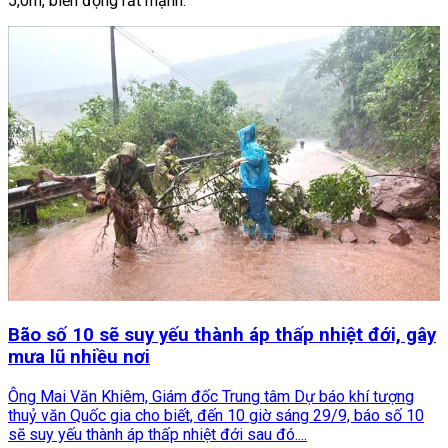
5,0m, biển động rất mạnh.
Bão số 10 sẽ suy yếu thành áp thấp nhiệt đới, gây
mưa lũ nhiều nơi
Ông Mai Văn Khiêm, Giám đốc Trung tâm Dự báo khí tượng
thuỷ văn Quốc gia cho biết, đến 10 giờ sáng 29/9, báo số 10
sẽ suy yếu thành áp thấp nhiệt đới sau đó....