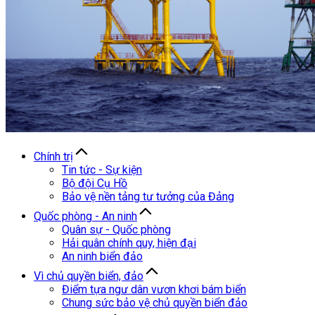
Chính trị
Tin tức - Sự kiện
Bộ đội Cụ Hồ
Bảo vệ nền tảng tư tưởng của Đảng
Quốc phòng - An ninh
Quân sự - Quốc phòng
Hải quân chính quy, hiện đại
An ninh biển đảo
Vì chủ quyền biển, đảo
Điểm tựa ngư dân vươn khơi bám biển
Chung sức bảo vệ chủ quyền biển đảo