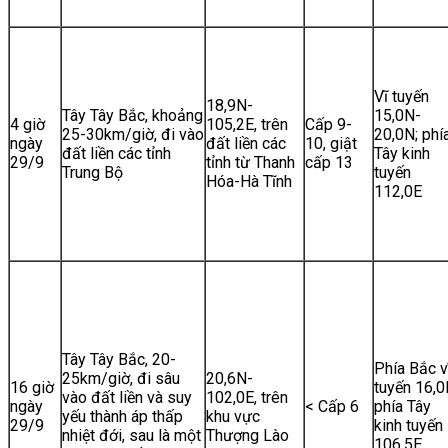
Vĩ tuyến
18,9N-
Tây Tây Bắc, khoảng
15,0N-
4 giờ
105,2E, trên
Cấp 9-
25-30km/giờ, đi vào
20,0N; phí
ngày
đất liền các
10, giật
đất liền các tỉnh
Tây kinh
29/9
tỉnh từ Thanh
cấp 13
Trung Bộ
tuyến
Hóa-Hà Tĩnh
112,0E
Tây Tây Bắc, 20-
Phía Bắc v
25km/giờ, đi sâu
20,6N-
16 giờ
tuyến 16,0
vào đất liền và suy
102,0E, trên
ngày
< Cấp 6
phía Tây
yếu thành áp thấp
khu vực
29/9
kinh tuyến
nhiệt đới, sau là một
Thượng Lào
106,5E