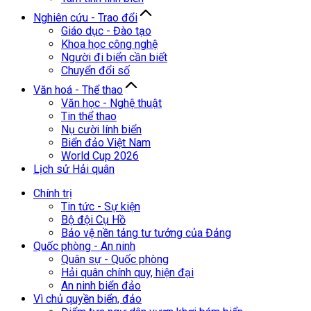
Nghiên cứu - Trao đổi
Giáo dục - Đào tạo
Khoa học công nghệ
Người đi biển cần biết
Chuyển đổi số
Văn hoá - Thể thao
Văn học - Nghệ thuật
Tin thể thao
Nụ cười lính biển
Biển đảo Việt Nam
World Cup 2026
Lịch sử Hải quân
Chính trị
Tin tức - Sự kiện
Bộ đội Cụ Hồ
Bảo vệ nền tảng tư tưởng của Đảng
Quốc phòng - An ninh
Quân sự - Quốc phòng
Hải quân chính quy, hiện đại
An ninh biển đảo
Vì chủ quyền biển, đảo