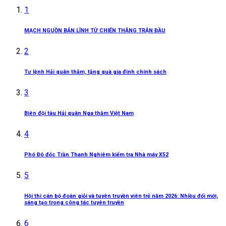
1
MẠCH NGUỒN BẢN LĨNH TỪ CHIẾN THẮNG TRẬN ĐẦU
2
Tư lệnh Hải quân thăm, tặng quà gia đình chính sách
3
Biên đội tàu Hải quân Nga thăm Việt Nam
4
Phó Đô đốc Trần Thanh Nghiêm kiểm tra Nhà máy X52
5
Hội thi cán bộ đoàn giỏi và tuyên truyền viên trẻ năm 2026: Nhiều đổi mới,
sáng tạo trong công tác tuyên truyền
6