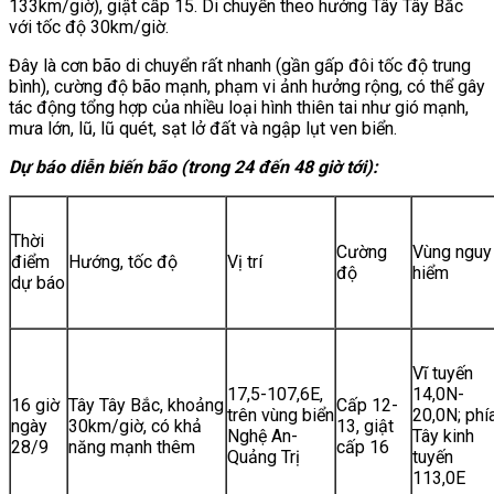
133km/giờ), giật cấp 15. Di chuyển theo hướng Tây Tây Bắc
với tốc độ 30km/giờ.
Đây là cơn bão di chuyển rất nhanh (gần gấp đôi tốc độ trung
bình), cường độ bão mạnh, phạm vi ảnh hưởng rộng, có thể gây
tác động tổng hợp của nhiều loại hình thiên tai như gió mạnh,
mưa lớn, lũ, lũ quét, sạt lở đất và ngập lụt ven biển.
Dự báo diễn biến bão (trong 24 đến 48 giờ tới):
Thời
Cường
Vùng nguy
điểm
Hướng, tốc độ
Vị trí
độ
hiểm
dự báo
Vĩ tuyến
17,5-107,6E,
14,0N-
16 giờ
Tây Tây Bắc, khoảng
Cấp 12-
trên vùng biển
20,0N; phí
ngày
30km/giờ, có khả
13, giật
Nghệ An-
Tây kinh
28/9
năng mạnh thêm
cấp 16
Quảng Trị
tuyến
113,0E