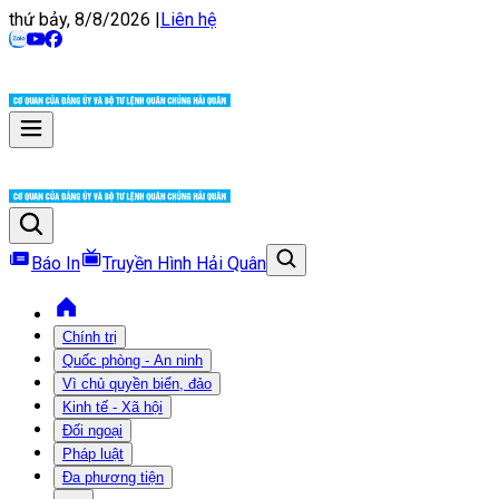
thứ bảy, 8/8/2026
|
Liên hệ
Báo In
Truyền Hình Hải Quân
Chính trị
Quốc phòng - An ninh
Vì chủ quyền biển, đảo
Kinh tế - Xã hội
Đối ngoại
Pháp luật
Đa phương tiện