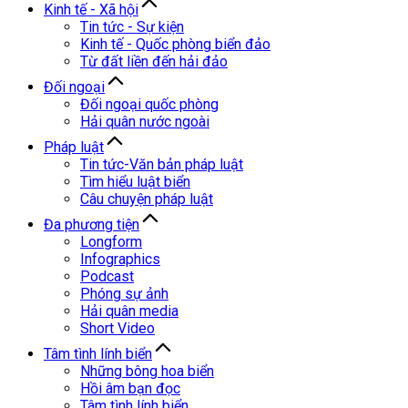
Kinh tế - Xã hội
Tin tức - Sự kiện
Kinh tế - Quốc phòng biển đảo
Từ đất liền đến hải đảo
Đối ngoại
Đối ngoại quốc phòng
Hải quân nước ngoài
Pháp luật
Tin tức-Văn bản pháp luật
Tìm hiểu luật biển
Câu chuyện pháp luật
Đa phương tiện
Longform
Infographics
Podcast
Phóng sự ảnh
Hải quân media
Short Video
Tâm tình lính biển
Những bông hoa biển
Hồi âm bạn đọc
Tâm tình lính biển