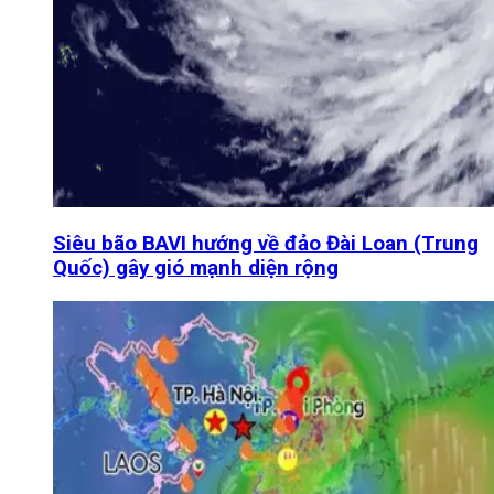
Siêu bão BAVI hướng về đảo Đài Loan (Trung
Quốc) gây gió mạnh diện rộng