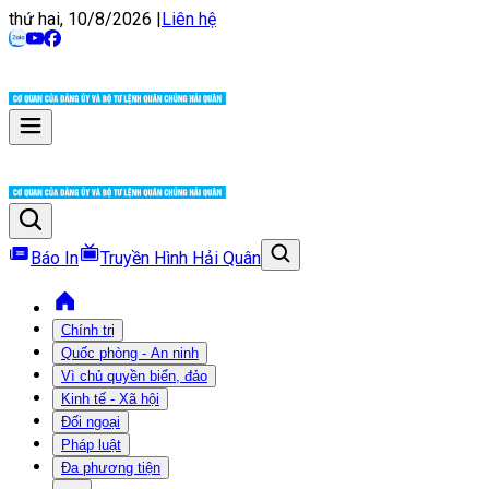
thứ hai, 10/8/2026
|
Liên hệ
Báo In
Truyền Hình Hải Quân
Chính trị
Quốc phòng - An ninh
Vì chủ quyền biển, đảo
Kinh tế - Xã hội
Đối ngoại
Pháp luật
Đa phương tiện