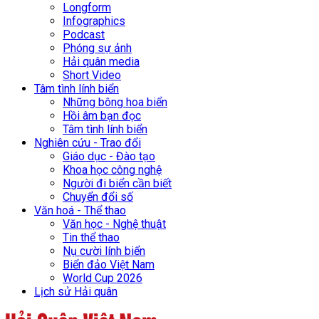
Longform
Infographics
Podcast
Phóng sự ảnh
Hải quân media
Short Video
Tâm tình lính biển
Những bông hoa biển
Hồi âm bạn đọc
Tâm tình lính biển
Nghiên cứu - Trao đổi
Giáo dục - Đào tạo
Khoa học công nghệ
Người đi biển cần biết
Chuyển đổi số
Văn hoá - Thể thao
Văn học - Nghệ thuật
Tin thể thao
Nụ cười lính biển
Biển đảo Việt Nam
World Cup 2026
Lịch sử Hải quân