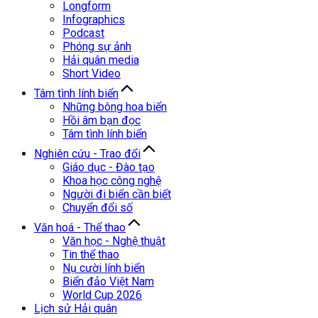
Longform
Infographics
Podcast
Phóng sự ảnh
Hải quân media
Short Video
Tâm tình lính biển
Những bông hoa biển
Hồi âm bạn đọc
Tâm tình lính biển
Nghiên cứu - Trao đổi
Giáo dục - Đào tạo
Khoa học công nghệ
Người đi biển cần biết
Chuyển đổi số
Văn hoá - Thể thao
Văn học - Nghệ thuật
Tin thể thao
Nụ cười lính biển
Biển đảo Việt Nam
World Cup 2026
Lịch sử Hải quân