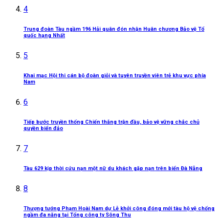
4
Trung đoàn Tàu ngầm 196 Hải quân đón nhận Huân chương Bảo vệ Tổ
quốc hạng Nhất
5
Khai mạc Hội thi cán bộ đoàn giỏi và tuyên truyền viên trẻ khu vực phía
Nam
6
Tiếp bước truyền thống Chiến thắng trận đầu, bảo vệ vững chắc chủ
quyền biển đảo
7
Tàu 629 kịp thời cứu nạn một nữ du khách gặp nạn trên biển Đà Nẵng
8
Thượng tướng Phạm Hoài Nam dự Lễ khởi công đóng mới tàu hộ vệ chống
ngầm đa năng tại Tổng công ty Sông Thu