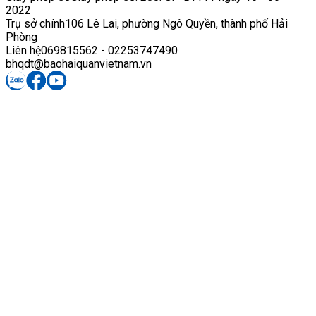
2022
Trụ sở chính
106 Lê Lai, phường Ngô Quyền, thành phố Hải
Phòng
Liên hệ
069815562 - 02253747490
bhqdt@baohaiquanvietnam.vn