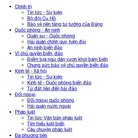
Chính trị
Tin tức - Sự kiện
Bộ đội Cụ Hồ
Bảo vệ nền tảng tư tưởng của Đảng
Quốc phòng - An ninh
Quân sự - Quốc phòng
Hải quân chính quy, hiện đại
An ninh biển đảo
Vì chủ quyền biển, đảo
Điểm tựa ngư dân vươn khơi bám biển
Chung sức bảo vệ chủ quyền biển đảo
Kinh tế - Xã hội
Tin tức - Sự kiện
Kinh tế - Quốc phòng biển đảo
Từ đất liền đến hải đảo
Đối ngoại
Đối ngoại quốc phòng
Hải quân nước ngoài
Pháp luật
Tin tức-Văn bản pháp luật
Tìm hiểu luật biển
Câu chuyện pháp luật
Đa phương tiện