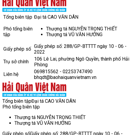
Tổng biên tập
Đại tá CAO VĂN DÂN
Phó tổng biên
Thượng tá NGUYỄN TRỌNG THIẾT
tập
Thượng tá VŨ VĂN HƯỞNG
Giấy phép số: 288/GP-BTTTT ngày 10 - 06 -
Giấy phép số
2022
106 Lê Lai, phường Ngô Quyền, thành phố Hải
Trụ sở chính
Phòng
069815562 - 02253747490
Liên hệ
bhqdt@baohaiquanvietnam.vn
Tổng biên tập
Đại tá CAO VĂN DÂN
Phó tổng biên tập
Thượng tá NGUYỄN TRỌNG THIẾT
Thượng tá VŨ VĂN HƯỞNG
Giấy phép số
Giấy phép số: 288/GP-BTTTT ngày 10 - 06 -