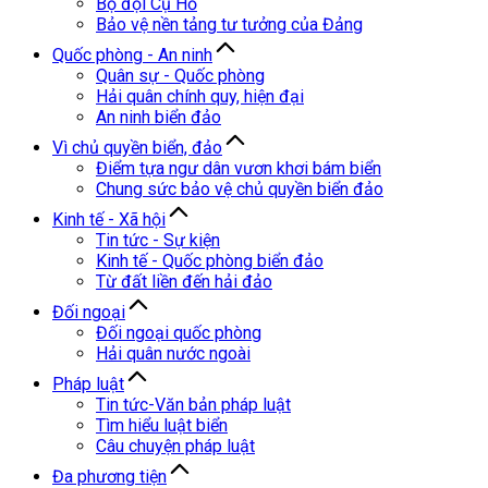
Bộ đội Cụ Hồ
Bảo vệ nền tảng tư tưởng của Đảng
Quốc phòng - An ninh
Quân sự - Quốc phòng
Hải quân chính quy, hiện đại
An ninh biển đảo
Vì chủ quyền biển, đảo
Điểm tựa ngư dân vươn khơi bám biển
Chung sức bảo vệ chủ quyền biển đảo
Kinh tế - Xã hội
Tin tức - Sự kiện
Kinh tế - Quốc phòng biển đảo
Từ đất liền đến hải đảo
Đối ngoại
Đối ngoại quốc phòng
Hải quân nước ngoài
Pháp luật
Tin tức-Văn bản pháp luật
Tìm hiểu luật biển
Câu chuyện pháp luật
Đa phương tiện