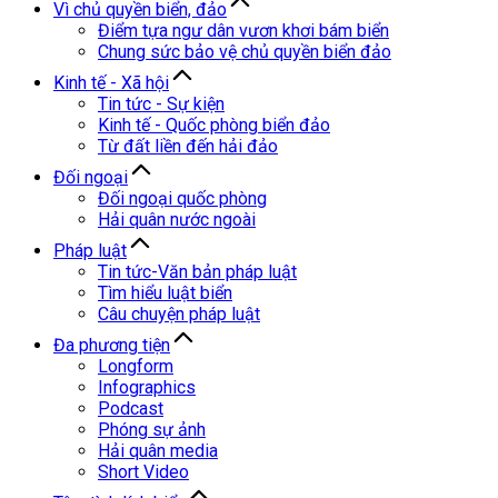
Vì chủ quyền biển, đảo
Điểm tựa ngư dân vươn khơi bám biển
Chung sức bảo vệ chủ quyền biển đảo
Kinh tế - Xã hội
Tin tức - Sự kiện
Kinh tế - Quốc phòng biển đảo
Từ đất liền đến hải đảo
Đối ngoại
Đối ngoại quốc phòng
Hải quân nước ngoài
Pháp luật
Tin tức-Văn bản pháp luật
Tìm hiểu luật biển
Câu chuyện pháp luật
Đa phương tiện
Longform
Infographics
Podcast
Phóng sự ảnh
Hải quân media
Short Video