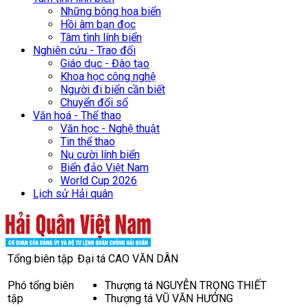
Những bông hoa biển
Hồi âm bạn đọc
Tâm tình lính biển
Nghiên cứu - Trao đổi
Giáo dục - Đào tạo
Khoa học công nghệ
Người đi biển cần biết
Chuyển đổi số
Văn hoá - Thể thao
Văn học - Nghệ thuật
Tin thể thao
Nụ cười lính biển
Biển đảo Việt Nam
World Cup 2026
Lịch sử Hải quân
Tổng biên tập
Đại tá CAO VĂN DÂN
Phó tổng biên
Thượng tá NGUYỄN TRỌNG THIẾT
tập
Thượng tá VŨ VĂN HƯỞNG