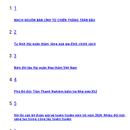
1
MẠCH NGUỒN BẢN LĨNH TỪ CHIẾN THẮNG TRẬN ĐẦU
2
Tư lệnh Hải quân thăm, tặng quà gia đình chính sách
3
Biên đội tàu Hải quân Nga thăm Việt Nam
4
Phó Đô đốc Trần Thanh Nghiêm kiểm tra Nhà máy X52
5
Hội thi cán bộ đoàn giỏi và tuyên truyền viên trẻ năm 2026: Nhiều đổi mới,
sáng tạo trong công tác tuyên truyền