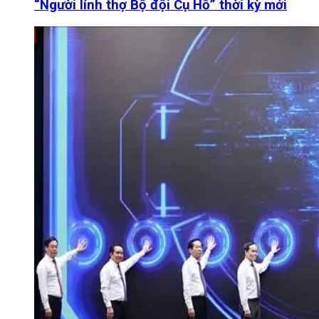
“Người lính thợ Bộ đội Cụ Hồ” thời kỳ mới