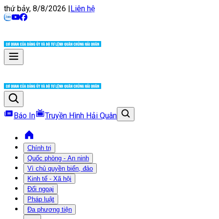
thứ bảy, 8/8/2026
|
Liên hệ
Báo In
Truyền Hình Hải Quân
Chính trị
Quốc phòng - An ninh
Vì chủ quyền biển, đảo
Kinh tế - Xã hội
Đối ngoại
Pháp luật
Đa phương tiện