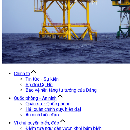
Chính trị
Tin tức - Sự kiện
Bộ đội Cụ Hồ
Bảo vệ nền tảng tư tưởng của Đảng
Quốc phòng - An ninh
Quân sự - Quốc phòng
Hải quân chính quy, hiện đại
An ninh biển đảo
Vì chủ quyền biển, đảo
Điểm tựa ngư dân vươn khơi bám biển