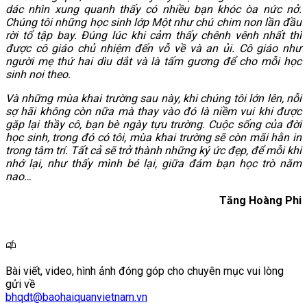
dác nhìn xung quanh thấy có nhiều bạn khóc òa nức nở.
Chúng tôi những học sinh lớp Một như chú chim non lần đầu
rời tổ tập bay. Đúng lúc khi cảm thấy chênh vênh nhất thì
được cô giáo chủ nhiệm đến vỗ về và an ủi. Cô giáo như
người mẹ thứ hai dìu dắt và là tấm gương để cho mỗi học
sinh noi theo.
Và những mùa khai trường sau này, khi chúng tôi lớn lên, nỗi
sợ hãi không còn nữa mà thay vào đó là niềm vui khi được
gặp lại thầy cô, bạn bè ngày tựu trường. Cuộc sống của đời
học sinh, trong đó có tôi, mùa khai trường sẽ còn mãi hằn in
trong tâm trí. Tất cả sẽ trở thành những ký ức đẹp, để mỗi khi
nhớ lại, như thấy mình bé lại, giữa đám bạn học trò năm
nao…
Tăng Hoàng Phi
Bài viết, video, hình ảnh đóng góp cho chuyên mục vui lòng
gửi về
bhqdt@baohaiquanvietnam.vn