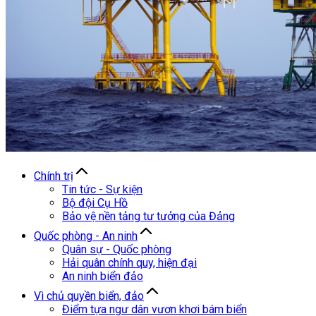
Chính trị
Tin tức - Sự kiện
Bộ đội Cụ Hồ
Bảo vệ nền tảng tư tưởng của Đảng
Quốc phòng - An ninh
Quân sự - Quốc phòng
Hải quân chính quy, hiện đại
An ninh biển đảo
Vì chủ quyền biển, đảo
Điểm tựa ngư dân vươn khơi bám biển