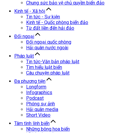
Chung sức bảo vệ chủ quyền biển đảo
Kinh tế - Xã hội
Tin tức - Sự kiện
Kinh tế - Quốc phòng biển đảo
Từ đất liền đến hải đảo
Đối ngoại
Đối ngoại quốc phòng
Hải quân nước ngoài
Pháp luật
Tin tức-Văn bản pháp luật
Tìm hiểu luật biển
Câu chuyện pháp luật
Đa phương tiện
Longform
Infographics
Podcast
Phóng sự ảnh
Hải quân media
Short Video
Tâm tình lính biển
Những bông hoa biển