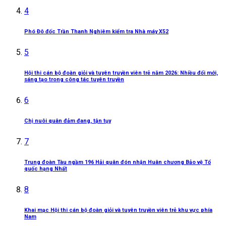
4
Phó Đô đốc Trần Thanh Nghiêm kiểm tra Nhà máy X52
5
Hội thi cán bộ đoàn giỏi và tuyên truyền viên trẻ năm 2026: Nhiều đổi mới,
sáng tạo trong công tác tuyên truyền
6
Chị nuôi quân đảm đang, tận tụy
7
Trung đoàn Tàu ngầm 196 Hải quân đón nhận Huân chương Bảo vệ Tổ
quốc hạng Nhất
8
Khai mạc Hội thi cán bộ đoàn giỏi và tuyên truyền viên trẻ khu vực phía
Nam