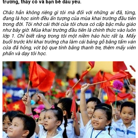
trường, thầy cô và bạn bè dấu yêu.
Chắc hẳn không riêng gì tôi mà đối với những ai đã, từng,
đang là học sinh đều ấn tượng của mùa khai trường đầu tiên
trong đời. Tôi nhớ cái thời của tôi chưa có cấp bậc mẫu giáo
như bây giờ. Mùa khai trường đầu tiên là chính thức vào luôn
lớp 1. Chỉ biết rằng trong tôi một niềm háo hức rất lạ. Mấy
buổi trước khi khai trường cha làm cái bảng gỗ bằng tấm ván
cửa đã hỏng, vót bộ que tính bằng thanh tre, thêm mấy viên
phấn và dạy tôi học.