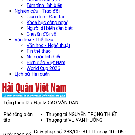
Tâm tình lính biển
Nghiên cứu - Trao đổi
Giáo dục - Đào tạo
Khoa học công nghệ
Người đi biển cần biết
Chuyển đổi số
Văn hoá - Thể thao
Văn học - Nghệ thuật
Tin thể thao
Nụ cười lính biển
Biển đảo Việt Nam
World Cup 2026
Lịch sử Hải quân
Tổng biên tập
Đại tá CAO VĂN DÂN
Phó tổng biên
Thượng tá NGUYỄN TRỌNG THIẾT
tập
Thượng tá VŨ VĂN HƯỞNG
Giấy phép số: 288/GP-BTTTT ngày 10 - 06 -
Giấy phép số