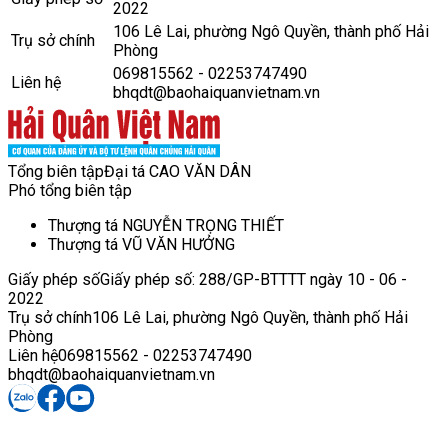
2022
106 Lê Lai, phường Ngô Quyền, thành phố Hải
Trụ sở chính
Phòng
069815562 - 02253747490
Liên hệ
bhqdt@baohaiquanvietnam.vn
Tổng biên tập
Đại tá CAO VĂN DÂN
Phó tổng biên tập
Thượng tá NGUYỄN TRỌNG THIẾT
Thượng tá VŨ VĂN HƯỞNG
Giấy phép số
Giấy phép số: 288/GP-BTTTT ngày 10 - 06 -
2022
Trụ sở chính
106 Lê Lai, phường Ngô Quyền, thành phố Hải
Phòng
Liên hệ
069815562 - 02253747490
bhqdt@baohaiquanvietnam.vn