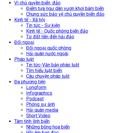
Vì chủ quyền biển, đảo
Điểm tựa ngư dân vươn khơi bám biển
Chung sức bảo vệ chủ quyền biển đảo
Kinh tế - Xã hội
Tin tức - Sự kiện
Kinh tế - Quốc phòng biển đảo
Từ đất liền đến hải đảo
Đối ngoại
Đối ngoại quốc phòng
Hải quân nước ngoài
Pháp luật
Tin tức-Văn bản pháp luật
Tìm hiểu luật biển
Câu chuyện pháp luật
Đa phương tiện
Longform
Infographics
Podcast
Phóng sự ảnh
Hải quân media
Short Video
Tâm tình lính biển
Những bông hoa biển
Hồi âm bạn đọc