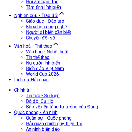
Hồi âm bạn đọc
Tâm tình lính biển
Nghiên cứu - Trao đổi
Giáo dục - Đào tạo
Khoa học công nghệ
Người đi biển cần biết
Chuyển đổi số
Văn hoá - Thể thao
Văn học - Nghệ thuật
Tin thể thao
Nụ cười lính biển
Biển đảo Việt Nam
World Cup 2026
Lịch sử Hải quân
Chính trị
Tin tức - Sự kiện
Bộ đội Cụ Hồ
Bảo vệ nền tảng tư tưởng của Đảng
Quốc phòng - An ninh
Quân sự - Quốc phòng
Hải quân chính quy, hiện đại
An ninh biển đảo