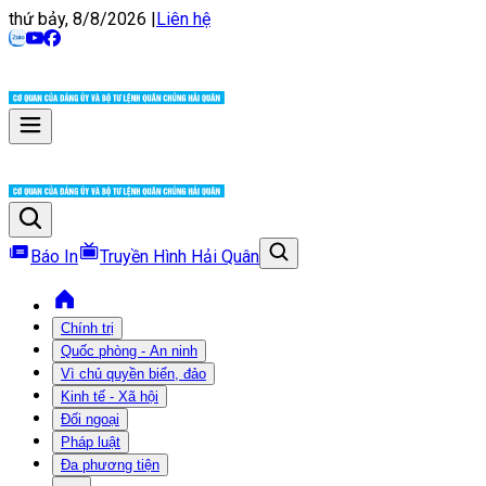
thứ bảy, 8/8/2026
|
Liên hệ
Báo In
Truyền Hình Hải Quân
Chính trị
Quốc phòng - An ninh
Vì chủ quyền biển, đảo
Kinh tế - Xã hội
Đối ngoại
Pháp luật
Đa phương tiện