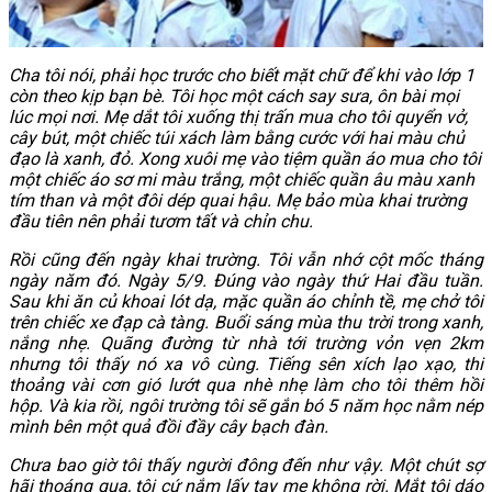
Cha tôi nói, phải học trước cho biết mặt chữ để khi vào lớp 1
còn theo kịp bạn bè. Tôi học một cách say sưa, ôn bài mọi
lúc mọi nơi. Mẹ dắt tôi xuống thị trấn mua cho tôi quyển vở,
cây bút, một chiếc túi xách làm bằng cước với hai màu chủ
đạo là xanh, đỏ. Xong xuôi mẹ vào tiệm quần áo mua cho tôi
một chiếc áo sơ mi màu trắng, một chiếc quần âu màu xanh
tím than và một đôi dép quai hậu. Mẹ bảo mùa khai trường
đầu tiên nên phải tươm tất và chỉn chu.
Rồi cũng đến ngày khai trường. Tôi vẫn nhớ cột mốc tháng
ngày năm đó. Ngày 5/9. Đúng vào ngày thứ Hai đầu tuần.
Sau khi ăn củ khoai lót dạ, mặc quần áo chỉnh tề, mẹ chở tôi
trên chiếc xe đạp cà tàng. Buổi sáng mùa thu trời trong xanh,
nắng nhẹ. Quãng đường từ nhà tới trường vỏn vẹn 2km
nhưng tôi thấy nó xa vô cùng. Tiếng sên xích lạo xạo, thi
thoảng vài cơn gió lướt qua nhè nhẹ làm cho tôi thêm hồi
hộp. Và kia rồi, ngôi trường tôi sẽ gắn bó 5 năm học nằm nép
mình bên một quả đồi đầy cây bạch đàn.
Chưa bao giờ tôi thấy người đông đến như vậy. Một chút sợ
hãi thoáng qua, tôi cứ nắm lấy tay mẹ không rời. Mắt tôi dáo