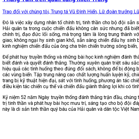
Trao đổi với chúng tôi, Trung tá Vũ Đình Hiển, Lữ đoàn trưởng Lữ
Đó là việc xây dựng nhân tố chính trị, tinh thần cho bộ đội sẵn 
Hải quân ta trong cuộc chiến đấu không cân sức nhưng đã biế
chính trị, đạo đức lối sống, mà trọng tâm là lòng trung thành 
giao; không ngại hy sinh gian khổ, sẵn sàng chiến đấu hy sinh
kinh nghiệm chiến đấu của ông cha trên chiến trường sông biển,
Để phát huy truyền thống và những bài học kinh nghiệm đánh thắn
biết đánh và quyết đánh thắng. Thường xuyên quán triệt sâu sắc 
hiệu quả các tình huống theo đúng đối sách, không để bị động 
các vùng biển. Tập trung nâng cao chất lượng huấn luyện kỹ, chiến
trang bị kỹ thuật hiện đại, sát với tình huống, phương án tác ch
điều kiện tác chiến cụ thể và chiến đấu giành thắng lợi khi có tì
Kỷ niệm 52 năm Ngày truyền thống đánh thắng trận đầu, chúng t
trị tinh thần và phát huy bài học mưu trí, sáng tạo cho bộ đội 
này là di sản tinh thần quý báu của Hải quân và dân tộc Việt Nam