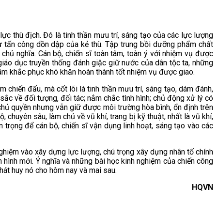
lực thù địch. Đó là tinh thần mưu trí, sáng tạo của các lực lượng
ự tấn công dồn dập của kẻ thù. Tập trung bồi dưỡng phẩm chất
 chủ nghĩa. Cán bộ, chiến sĩ toàn tâm, toàn ý với nhiệm vụ được
giáo dục truyền thống đánh giặc giữ nước của dân tộc ta, những
 tâm khắc phục khó khăn hoàn thành tốt nhiệm vụ được giao.
 chiến đấu, mà cốt lõi là tinh thần mưu trí, sáng tạo, dám đánh,
sắc về đối tượng, đối tác; nắm chắc tình hình; chủ động xử lý có
chủ quyền nhưng vẫn giữ được môi trường hòa bình, ổn định trên
 chuyên sâu, làm chủ về vũ khí, trang bị kỹ thuật, nhất là vũ khí,
an trọng để cán bộ, chiến sĩ vận dụng linh hoạt, sáng tạo vào các
ghiệm vào xây dựng lực lượng, chú trọng xây dựng nhân tố chính
nh hình mới. Ý nghĩa và những bài học kinh nghiệm của chiến công
 phát huy nó cho hôm nay và mai sau.
HQVN