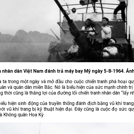
n nhân dân Việt Nam đánh trả máy bay Mỹ ngày 5-8-1964. Ảnh:
của ta trong một ngày và mở đầu cho cuộc chiến tranh phá hoại 
n và quân dân miền Bắc. Nó là biểu hiện của sức mạnh chính trị ti
hời cũng là thắng lợi của đường lối chiến tranh nhân dân “lấy nhỏ
u hiện sinh động của truyền thống đánh địch bằng vũ khí trang bị
i vũ khí trang bị kỹ thuật hiện đại. Đây cũng là cuộc đọ sức quyế
và Không quân Hoa Kỳ.