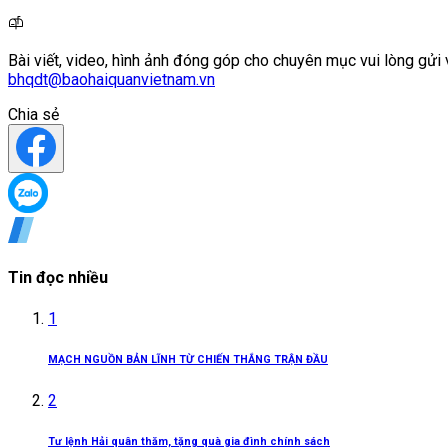
Bài viết, video, hình ảnh đóng góp cho chuyên mục vui lòng gửi 
bhqdt@baohaiquanvietnam.vn
Chia sẻ
Tin đọc nhiều
1
MẠCH NGUỒN BẢN LĨNH TỪ CHIẾN THẮNG TRẬN ĐẦU
2
Tư lệnh Hải quân thăm, tặng quà gia đình chính sách