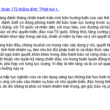
 đoàn 172 khẳng định: "Phát huy t...
sàng đánh thắng chiến tranh kiểu mới trên hướng biển của các thế 
t đánh, biết cơ động phòng tránh để bảo toàn lực lượng trước s
với Đảng, với Tổ quốc và nhân dân, với mục tiêu, con đường xã hội
 bảo vệ chủ quyền biển, đảo của Tổ quốc. Đồng thời, tăng cường 
 nhằm khơi dậy trong cán bộ, chiến sĩ niềm tự hào và ý chí quyết
g trận đầu, chúng ta phải coi trọng việc xây dựng ý chí, quyết tâm
tình hình nhiệm vụ, làm cho bộ đội phân biệt rõ và nhận thức sâu 
bất ngờ; kiên quyết, khôn khéo trong đấu tranh bảo vệ vững chắc 
 thuật, rèn luyện kỹ năng chiến đấu; coi trọng huấn luyện đồng bộ,
iến, phù hợp với từng lực lượng. Vì đây là nền tảng và là cơ sở qu
nh huống xảy ra.
a tiếp tục nghiên cứu và vận dụng sáng tạo những bài học kinh n
đáp ứng với yêu cầu nhiệm vụ bảo vệ chủ quyền biển, đảo trong tì
, do đó chúng ta phải có trách nhiệm trân trọng, gìn giữ, bảo vệ,