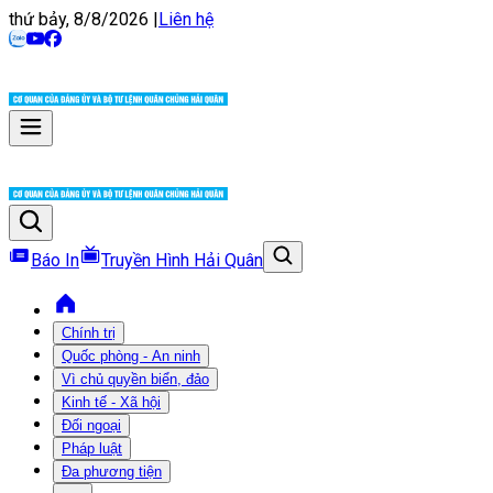
thứ bảy, 8/8/2026
|
Liên hệ
Báo In
Truyền Hình Hải Quân
Chính trị
Quốc phòng - An ninh
Vì chủ quyền biển, đảo
Kinh tế - Xã hội
Đối ngoại
Pháp luật
Đa phương tiện