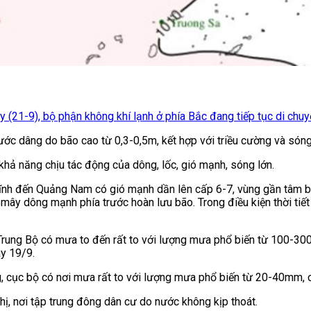
y (21-9), bộ phận không khí lạnh ở phía Bắc đang tiếp tục di chu
c dâng do bão cao từ 0,3-0,5m, kết hợp với triều cường và sóng lớ
khả năng chịu tác động của dông, lốc, gió mạnh, sóng lớn.
à Tĩnh đến Quảng Nam có gió mạnh dần lên cấp 6-7, vùng gần tâm 
ổ mây dông mạnh phía trước hoàn lưu bão. Trong điều kiện thời ti
 Trung Bộ có mưa to đến rất to với lượng mưa phổ biến từ 100-
y 19/9.
 cục bộ có nơi mưa rất to với lượng mưa phổ biến từ 20-40mm, 
hị, nơi tập trung đông dân cư do nước không kịp thoát.