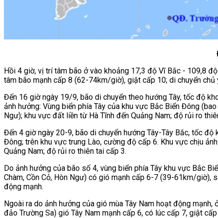
Hồi 4 giờ, vị trí tâm bão ở vào khoảng 17,3 độ Vĩ Bắc - 109,
tâm bão mạnh cấp 8 (62-74km/giờ), giật cấp 10; di chuyển chủ
Đến 16 giờ ngày 19/9, bão di chuyển theo hướng Tây, tốc độ kh
ảnh hưởng: Vùng biển phía Tây của khu vực Bắc Biển Đông (ba
Ngư); khu vực đất liền từ Hà Tĩnh đến Quảng Nam; độ rủi ro thiên
Đến 4 giờ ngày 20-9, bão di chuyển hướng Tây-Tây Bắc, tốc độ k
Đông; trên khu vực trung Lào, cường độ cấp 6. Khu vực chịu ả
Quảng Nam; độ rủi ro thiên tai cấp 3.
Do ảnh hưởng của bão số 4, vùng biển phía Tây khu vực Bắc B
Chàm, Cồn Cỏ, Hòn Ngư) có gió mạnh cấp 6-7 (39-61km/giờ), só
động mạnh.
Ngoài ra do ảnh hưởng của gió mùa Tây Nam hoạt động mạnh, ở
đảo Trường Sa) gió Tây Nam mạnh cấp 6, có lúc cấp 7, giật cấp