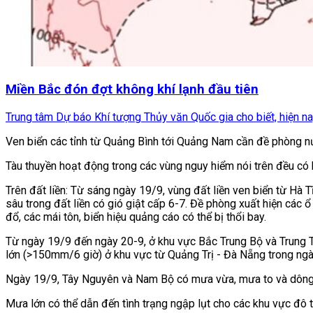
Miền Bắc đón đợt không khí lạnh đầu tiên
Trung tâm Dự báo Khí tượng Thủy văn Quốc gia cho biết, hiện na
Ven biển các tỉnh từ Quảng Bình tới Quảng Nam cần đề phòng nướ
Tàu thuyền hoạt động trong các vùng nguy hiểm nói trên đều có 
Trên đất liền: Từ sáng ngày 19/9, vùng đất liền ven biển từ H
sâu trong đất liền có gió giật cấp 6-7. Đề phòng xuất hiện các 
đổ, các mái tôn, biển hiệu quảng cáo có thể bị thổi bay.
Từ ngày 19/9 đến ngày 20-9, ở khu vực Bắc Trung Bộ và Trung
lớn (>150mm/6 giờ) ở khu vực từ Quảng Trị - Đà Nẵng trong ngà
Ngày 19/9, Tây Nguyên và Nam Bộ có mưa vừa, mưa to và dông,
Mưa lớn có thể dẫn đến tình trạng ngập lụt cho các khu vực đô t