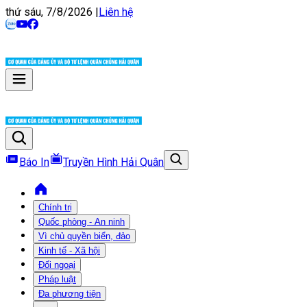
thứ sáu, 7/8/2026
|
Liên hệ
Báo In
Truyền Hình Hải Quân
Chính trị
Quốc phòng - An ninh
Vì chủ quyền biển, đảo
Kinh tế - Xã hội
Đối ngoại
Pháp luật
Đa phương tiện