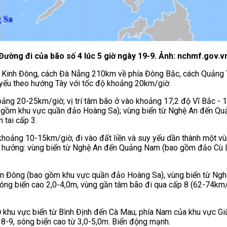
Đường đi của bão số 4 lúc 5 giờ ngày 19-9. Ảnh: nchmf.gov.v
8 độ Kinh Đông, cách Đà Nẵng 210km về phía Đông Bắc, cách Quản
 yếu theo hướng Tây với tốc độ khoảng 20km/giờ.
oảng 20-25km/giờ, vị trí tâm bão ở vào khoảng 17,2 độ Vĩ Bắc - 1
o gồm khu vực quần đảo Hoàng Sa); vùng biển từ Nghệ An đến Q
 tai cấp 3.
hoảng 10-15km/giờ, đi vào đất liền và suy yếu dần thành một vùn
nh hưởng: vùng biển từ Nghệ An đến Quảng Nam (bao gồm đảo Cù L
iển Đông (bao gồm khu vực quần đảo Hoàng Sa), vùng biển từ Ng
ng biển cao 2,0-4,0m, vùng gần tâm bão đi qua cấp 8 (62-74km/g
 khu vực biển từ Bình Định đến Cà Mau; phía Nam của khu vực G
 8-9, sóng biển cao từ 3,0-5,0m. Biển động mạnh.