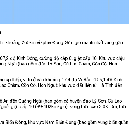
n
g Trị khoảng 260km về phía Đông. Sức gió mạnh nhất vùng gần
07,2 độ Kinh Đông, cường độ cấp 8, giật cấp 10. Khu vực chịu
uảng Ngãi (bao gồm đảo Lý Sơn, Cù Lao Chàm, Cồn Cỏ, Hòn
g áp thấp, vị trí ở vào khoảng 17,4 độ Vĩ Bắc -105,1 độ Kinh
ao Chàm, Cồn Cỏ, Hòn Ngư); khu vực đất liền từ Hà Tĩnh đến
hệ An đến Quảng Ngãi (bao gồm cả huyện đảo Lý Sơn, Cù Lao
iờ), giật cấp 10 (89-102km/giờ), sóng biển cao 3,0-5,0m, biển
iữa Biển Đông, khu vực Nam Biển Đông (bao gồm vùng biển quần