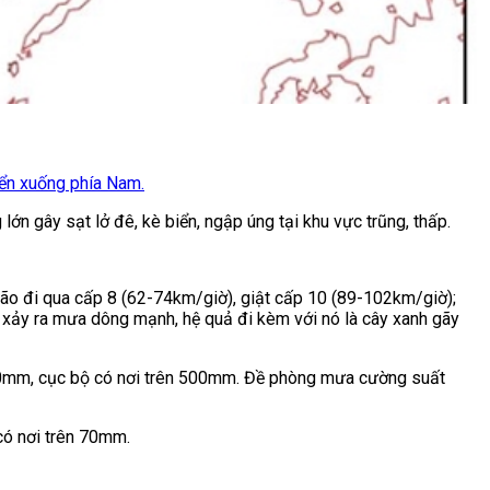
yển xuống phía Nam.
n gây sạt lở đê, kè biển, ngập úng tại khu vực trũng, thấp.
bão đi qua cấp 8 (62-74km/giờ), giật cấp 10 (89-102km/giờ);
ết xảy ra mưa dông mạnh, hệ quả đi kèm với nó là cây xanh gãy
300mm, cục bộ có nơi trên 500mm. Đề phòng mưa cường suất
có nơi trên 70mm.