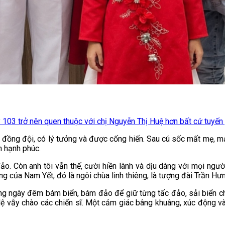
y 103 trở nên quen thuộc với chị Nguyễn Thị Huệ hơn bất cứ tuyế
ó đồng đội, có lý tưởng và được cống hiến. Sau cú sốc mất mẹ, mản
h hạnh phúc.
 đảo. Còn anh tôi vẫn thế, cười hiền lành và dịu dàng với mọi ngư
g của Nam Yết, đó là ngôi chùa linh thiêng, là tượng đài Trần Hư
ang ngày đêm bám biển, bám đảo để giữ từng tấc đảo, sải biển ch
 lệ vẫy chào các chiến sĩ. Một cảm giác bâng khuâng, xúc động và