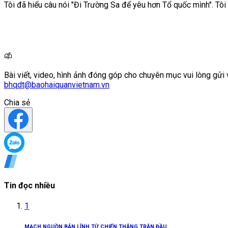
Tôi đã hiểu câu nói "Đi Trường Sa để yêu hơn Tổ quốc mình". Tô
Bài viết, video, hình ảnh đóng góp cho chuyên mục vui lòng gửi 
bhqdt@baohaiquanvietnam.vn
Chia sẻ
Tin đọc nhiều
1
MẠCH NGUỒN BẢN LĨNH TỪ CHIẾN THẮNG TRẬN ĐẦU