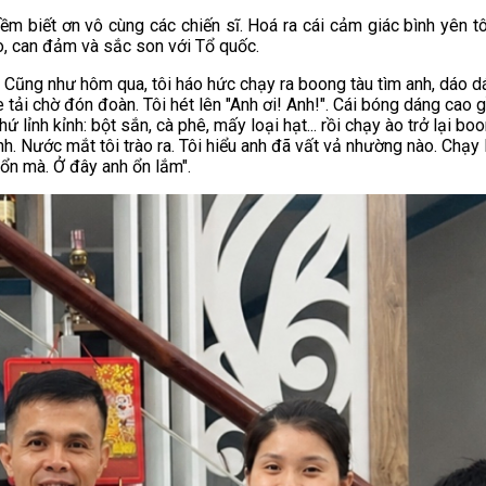
ềm biết ơn vô cùng các chiến sĩ. Hoá ra cái cảm giác bình yên tô
o, can đảm và sắc son với Tổ quốc.
 Cũng như hôm qua, tôi háo hức chạy ra boong tàu tìm anh, dáo d
 tải chờ đón đoàn. Tôi hét lên "Anh ơi! Anh!". Cái bóng dáng cao g
ỉnh kỉnh: bột sắn, cà phê, mấy loại hạt... rồi chạy ào trở lại boon
. Nước mắt tôi trào ra. Tôi hiểu anh đã vất vả nhường nào. Chạy 
h ổn mà. Ở đây anh ổn lắm".