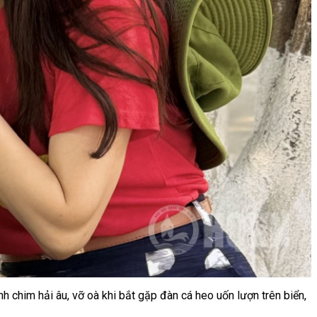
h chim hải âu, vỡ oà khi bắt gặp đàn cá heo uốn lượn trên biển,