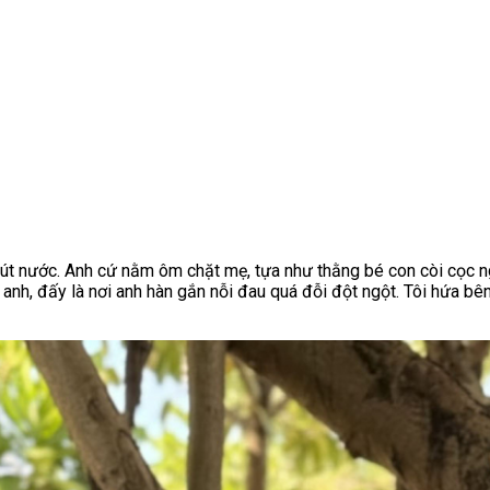
rút nước. Anh cứ nằm ôm chặt mẹ, tựa như thằng bé con còi cọc n
i anh, đấy là nơi anh hàn gắn nỗi đau quá đỗi đột ngột. Tôi hứa b