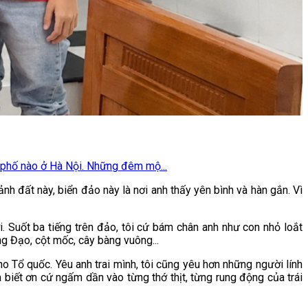
n phố nào ở Hà Nội. Những đêm mộ...
h đất này, biển đảo này là nơi anh thấy yên bình và hàn gắn. Vì
ời. Suốt ba tiếng trên đảo, tôi cứ bám chân anh như con nhỏ loắt
ng Đạo, cột mốc, cây bàng vuông...
o Tổ quốc. Yêu anh trai mình, tôi cũng yêu hơn những người lính
 biết ơn cứ ngấm dần vào từng thớ thịt, từng rung động của trái