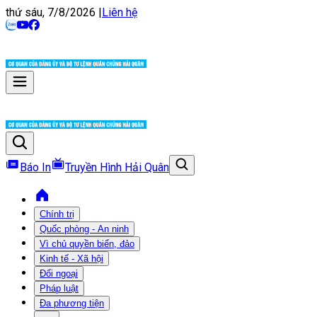
thứ sáu, 7/8/2026
|
Liên hệ
Báo In
Truyền Hình Hải Quân
Chính trị
Quốc phòng - An ninh
Vì chủ quyền biển, đảo
Kinh tế - Xã hội
Đối ngoại
Pháp luật
Đa phương tiện