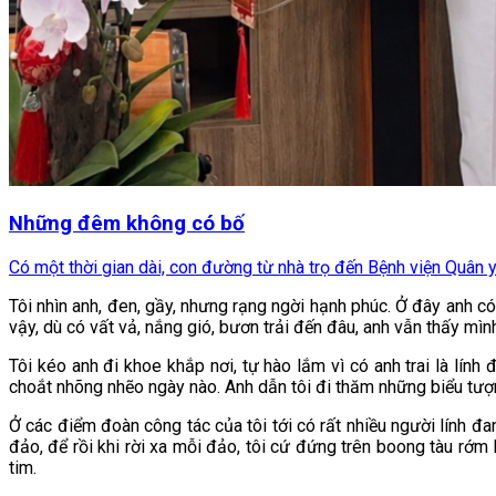
Những đêm không có bố
Có một thời gian dài, con đường từ nhà trọ đến Bệnh viện Quân 
Tôi nhìn anh, đen, gầy, nhưng rạng ngời hạnh phúc. Ở đây anh c
vậy, dù có vất vả, nắng gió, bươn trải đến đâu, anh vẫn thấy mìn
Tôi kéo anh đi khoe khắp nơi, tự hào lắm vì có anh trai là lính
choắt nhõng nhẽo ngày nào. Anh dẫn tôi đi thăm những biểu tượn
Ở các điểm đoàn công tác của tôi tới có rất nhiều người lính đ
đảo, để rồi khi rời xa mỗi đảo, tôi cứ đứng trên boong tàu rớm
tim.