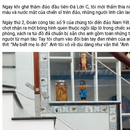
Ngay khi ghé thăm đảo đầu tiên-Đá Lớn C, tôi mới thấm thía ni
máu và nước mắt của chiến sĩ trên đảo, những người lính cần la
Ngày thứ 2, Đoàn công tác số 9 của chúng tôi đến đảo Nam Yết.
chợt nhận ra một bóng hình quen thuộc ngồi lấp ló trong chiếc xe
phòng, xách ra túi đồ đã chuẩn bị sẵn cho anh gồm toàn những thứ l
người từ mạn tàu. Tay tôi chạm vào đôi bàn tay đen nhẻm của anh
thít: "Mẹ biết mẹ lo đó”. Anh tôi vỗ về dịu dàng như vẫn thế: "An