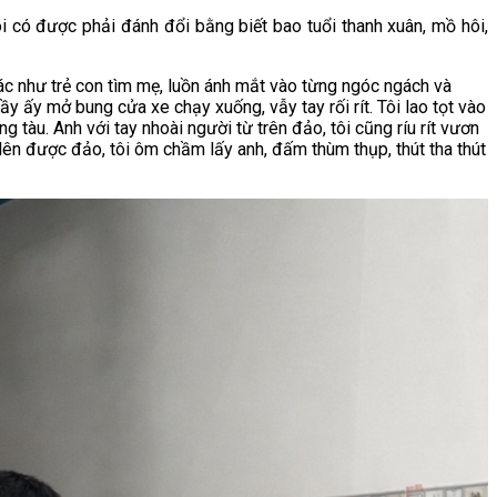
i có được phải đánh đổi bằng biết bao tuổi thanh xuân, mồ hôi,
ác như trẻ con tìm mẹ, luồn ánh mắt vào từng ngóc ngách và
ầy ấy mở bung cửa xe chạy xuống, vẫy tay rối rít. Tôi lao tọt vào
g tàu. Anh với tay nhoài người từ trên đảo, tôi cũng ríu rít vươn
lên được đảo, tôi ôm chầm lấy anh, đấm thùm thụp, thút tha thút