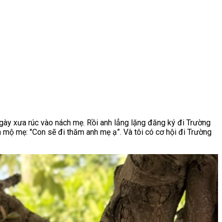
gày xưa rúc vào nách mẹ. Rồi anh lẳng lặng đăng ký đi Trường
ên mộ mẹ: "Con sẽ đi thăm anh mẹ ạ”. Và tôi có cơ hội đi Trường