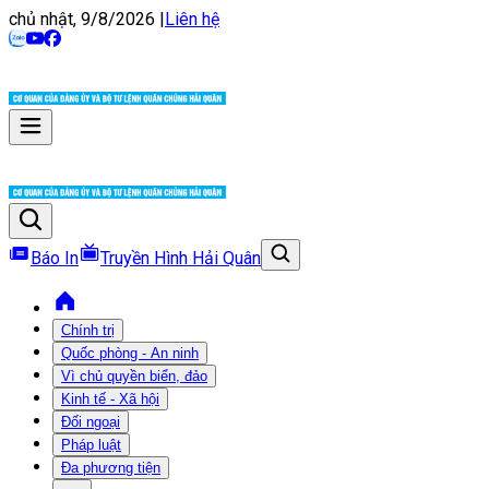
chủ nhật, 9/8/2026
|
Liên hệ
Báo In
Truyền Hình Hải Quân
Chính trị
Quốc phòng - An ninh
Vì chủ quyền biển, đảo
Kinh tế - Xã hội
Đối ngoại
Pháp luật
Đa phương tiện