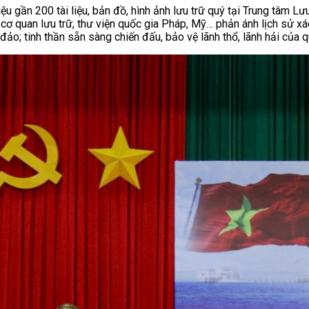
iệu gần 200 tài liệu, bản đồ, hình ảnh lưu trữ quý tại Trung tâm 
ừ cơ quan lưu trữ, thư viện quốc gia Pháp, Mỹ… phản ánh lịch sử 
đảo; tinh thần sẵn sàng chiến đấu, bảo vệ lãnh thổ, lãnh hải của 