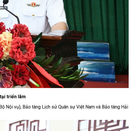
ại triển lãm
(Bộ Nội vụ), Bảo tàng Lịch sử Quân sự Việt Nam và Bảo tàng Hải