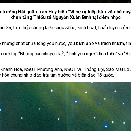
rưởng Hải quân trao Huy hiệu “Vì sự nghiệp bảo vệ chủ qu
khen tặng Thiếu tá Nguyễn Xuân Bình tại đêm nhạc
ng Sa, trực tiếp chứng kiến cuộc sống, sinh hoạt, huấn luyện của c
hưng chất chứa lòng yêu nước, yêu biển đảo và trách nhiệm, tìn
ương: “Những câu chuyện kể”, “Tình yêu người lính biển” và “Biển
ƯT Khánh Hòa, NSƯT Phương Anh, NSƯT Vũ Thắng Lợi, Sao Mai Lê
ư hòa chung nhịp đập trái tim hướng về biển đảo Tổ quốc.