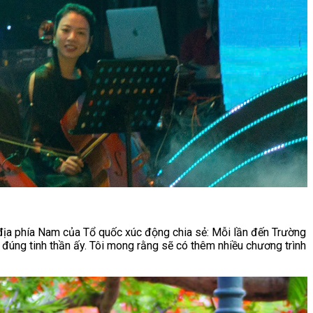
 địa phía Nam của Tổ quốc xúc động chia sẻ: Mỗi lần đến Trường
 đúng tinh thần ấy. Tôi mong rằng sẽ có thêm nhiều chương trình