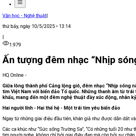
Văn học - Nghệ thuật
|
thứ bảy, ngày 10/5/2025 • 13:14
|
1.979
Ấn tượng đêm nhạc “Nhịp són
HQ Online
-
Giữa lòng thành phố Cảng lộng gió, đêm nhạc “Nhịp sóng nân
tim
Việt
Nam
với biển đảo Tổ quốc. Những thanh âm từ trái 
khấu, mang đến một đêm nghệ thuật đầy xúc động, nhân kỷ
Hai người lính - Hai thế hệ
- M
ột trái tim yêu biển đảo
Ngay từ những giai điệu đầu tiên, khán giả như được dẫn dắt v
Các ca khúc như “Sức sống Trường Sa”, “Có những tuổi 20 như thế”
tim người nghe, không chỉ bởi giai điệu đẹp mà còn bởi sự chân 