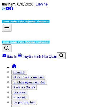
thứ năm, 6/8/2026
|
Liên hệ
Báo In
Truyền Hình Hải Quân
Chính trị
Quốc phòng - An ninh
Vì chủ quyền biển, đảo
Kinh tế - Xã hội
Đối ngoại
Pháp luật
Đa phương tiện