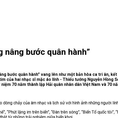
g nâng bước quân hành”
g bước quân hành” vang lên như một bản hòa ca tri ân, kết n
tim của hai nhạc sĩ m
ặc
áo lính
-
Thiếu tướng Nguyễn Hồng Sơ
 niệm 70 năm thành lập Hải quân
n
hân dân Việt Nam và 70 nă
ào dòng chảy của âm nhạc và lịch sử với hình ảnh những người l
, “Phút lặng im trên biển”, “Đàn trên sóng”, “Biển Tổ quốc tôi”, 
thật từ những trải nghiệm giữa biển khơi.