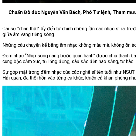
Chuẩn Đô đốc Nguyễn Văn Bách, Phó Tư lệnh, Tham mưu t
Cái sự "chân thật" ấy đến từ chính những lần các nhạc sĩ ra Trườ
giữa âm vang tiếng sóng.
Những câu chuyện kể bằng âm nhạc không màu mè, không ồn ào n
Đêm nhạc “Nhịp sóng nâng bước quân hành” được chia thành ba ch
cung bậc cảm xúc, từ lắng đọng, sâu sắc đến hào sảng, tự hào.
Sự góp mặt trong đêm nhạc của các nghệ sĩ tên tuổi như NS
Hải quân, đã thổi hồn vào từng ca khúc, khiến cả khán phòng nh