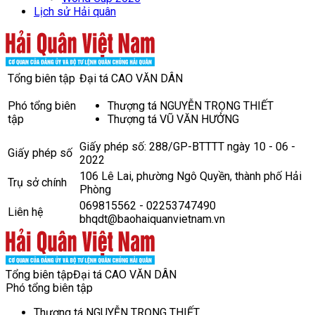
Lịch sử Hải quân
Tổng biên tập
Đại tá CAO VĂN DÂN
Phó tổng biên
Thượng tá NGUYỄN TRỌNG THIẾT
tập
Thượng tá VŨ VĂN HƯỞNG
Giấy phép số: 288/GP-BTTTT ngày 10 - 06 -
Giấy phép số
2022
106 Lê Lai, phường Ngô Quyền, thành phố Hải
Trụ sở chính
Phòng
069815562 - 02253747490
Liên hệ
bhqdt@baohaiquanvietnam.vn
Tổng biên tập
Đại tá CAO VĂN DÂN
Phó tổng biên tập
Thượng tá NGUYỄN TRỌNG THIẾT