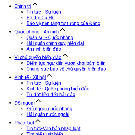
Chính trị
Tin tức - Sự kiện
Bộ đội Cụ Hồ
Bảo vệ nền tảng tư tưởng của Đảng
Quốc phòng - An ninh
Quân sự - Quốc phòng
Hải quân chính quy, hiện đại
An ninh biển đảo
Vì chủ quyền biển, đảo
Điểm tựa ngư dân vươn khơi bám biển
Chung sức bảo vệ chủ quyền biển đảo
Kinh tế - Xã hội
Tin tức - Sự kiện
Kinh tế - Quốc phòng biển đảo
Từ đất liền đến hải đảo
Đối ngoại
Đối ngoại quốc phòng
Hải quân nước ngoài
Pháp luật
Tin tức-Văn bản pháp luật
Tìm hiểu luật biển