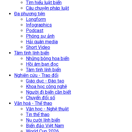
Tìm hiểu luật biển
Câu chuyện pháp luật
Đa phương tiện
Longform
Infographics
Podcast
Phóng sự ảnh
Hải quân media
Short Video
Tâm tình lính biển
Những bông hoa biển
Hồi âm bạn đọc
Tâm tình lính biển
Nghiên cứu - Trao đổi
Giáo dục - Đào tạo
Khoa học công nghệ
Người đi biển cần biết
Chuyển đổi số
Văn hoá - Thể thao
Văn học - Nghệ thuật
Tin thể thao
Nụ cười lính biển
Biển đảo Việt Nam
World Cup 2026