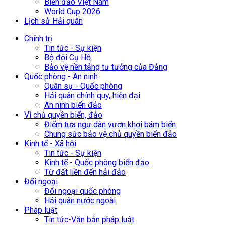
Biển đảo Việt Nam
World Cup 2026
Lịch sử Hải quân
Chính trị
Tin tức - Sự kiện
Bộ đội Cụ Hồ
Bảo vệ nền tảng tư tưởng của Đảng
Quốc phòng - An ninh
Quân sự - Quốc phòng
Hải quân chính quy, hiện đại
An ninh biển đảo
Vì chủ quyền biển, đảo
Điểm tựa ngư dân vươn khơi bám biển
Chung sức bảo vệ chủ quyền biển đảo
Kinh tế - Xã hội
Tin tức - Sự kiện
Kinh tế - Quốc phòng biển đảo
Từ đất liền đến hải đảo
Đối ngoại
Đối ngoại quốc phòng
Hải quân nước ngoài
Pháp luật
Tin tức-Văn bản pháp luật