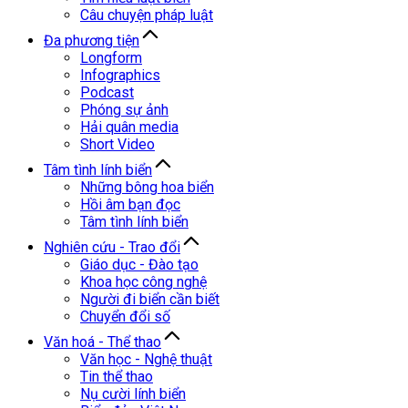
Câu chuyện pháp luật
Đa phương tiện
Longform
Infographics
Podcast
Phóng sự ảnh
Hải quân media
Short Video
Tâm tình lính biển
Những bông hoa biển
Hồi âm bạn đọc
Tâm tình lính biển
Nghiên cứu - Trao đổi
Giáo dục - Đào tạo
Khoa học công nghệ
Người đi biển cần biết
Chuyển đổi số
Văn hoá - Thể thao
Văn học - Nghệ thuật
Tin thể thao
Nụ cười lính biển