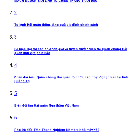
MẠCH NGUỒN BẢN LĨNH TỪ CHIẾN THẮNG TRẬN ĐẦU
2
Tư lệnh Hải quân thăm, tặng quà gia đình chính sách
3
Bế mạc Hội thi cán bộ đoàn giỏi và tuyên truyền viên trẻ Quân chủng Hải
quân khu vực phía Bắc
4
Đoàn đại biểu Quân chủng Hải quân tổ chức các hoạt động tri ân tại tỉnh
Quảng Trị
5
Biên đội tàu Hải quân Nga thăm Việt Nam
6
Phó Đô đốc Trần Thanh Nghiêm kiểm tra Nhà máy X52