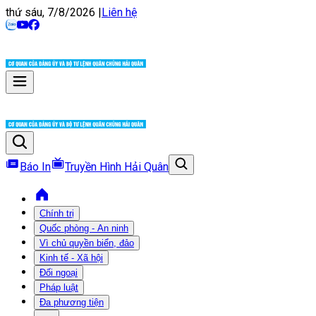
thứ sáu, 7/8/2026
|
Liên hệ
Báo In
Truyền Hình Hải Quân
Chính trị
Quốc phòng - An ninh
Vì chủ quyền biển, đảo
Kinh tế - Xã hội
Đối ngoại
Pháp luật
Đa phương tiện