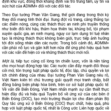
định khu vực, đồng thời khẳng định vai trò trung tâm, uy tín và
sức hút của ADMM+ đối với các đối tác.
Theo Đại tướng Phan Văn Giang, thế giới đang trong thời kỳ
thay đổi mang tính thời đại. Xung đột vũ trang, căng thẳng tại
các điểm nóng, cùng các thách thức an ninh phi truyền thống
như biến đổi khí hậu, thảm họa thiên tai, khủng bố, tội phạm
xuyên quốc gia, an ninh mạng, nguy cơ lạm dụng trí tuệ nhân
tạo là những thách thức không biên giới, trực tiếp ảnh hưởng
tới đời sống nhân dân các nước. Trong bối cảnh đó, ADMM+
cần phải nỗ lực và gắn kết hơn nữa để ứng phó hiệu quả hơn
với các vấn đề hiện có và những thách thức mới nổi.
Một là,
tiếp tục củng cố lòng tin chiến lược, vốn là nền tảng
cho mọi hoạt động hợp tác. Các nước cần đẩy mạnh đối thoại
cởi mở, tôn trọng luật pháp quốc tế, độc lập, chủ quyền và lợi
ích chính đáng của nhau. Đại tướng Phan Văn Giang nêu rõ,
Việt Nam kiên trì chủ trương giải quyết mọi tranh chấp, bất
đồng bằng biện pháp hòa bình, trên cơ sở luật pháp quốc tế.
Về vấn đề Biển Đông, Việt Nam nhấn mạnh sự cần thiết thực
hiện đầy đủ và hiệu quả Tuyên bố về ứng xử của các bên ở
Biển Đông (DOC), tạo môi trường thuận lợi cho đàm phán Bộ
Quy tắc ứng xử ở Biển Đông (COC) thực chất, hiệu quả, phù
hợp với luật pháp quốc tế, nhất là Công ước Liên hợp quốc về