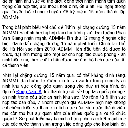
đề an ninh khu vực và thế giới, đồng thời nhấn mạnh tầm quan
trọng của hợp tác, đối thoại, hòa bình, ổn định. Hội nghị thông
qua Tuyên bố chung chuyên đề kỷ niệm 15 năm thành lập
ADMM+.
Trong bài phát biểu với chủ đề “Nhìn lại chặng đường 15 năm
ADMM+ và định hướng hợp tác cho tương lai”, Đại tướng Phan
Văn Giang nhấn mạnh, ADMM+ lần thứ 12 mang ý nghĩa đặc
biệt, đánh dấu chặng đường 15 năm phát triển. Chính tại Thủ
đô Hà Nội vào năm 2010, ADMM+ lần đầu tiên đã được tổ
chức, đặt nền móng cho một cơ chế hợp tác quốc phòng - an
ninh hiệu quả, thực chất, nhận được sự ủng hộ tích cực của tất
cả thành viên.
Nhìn lại chặng đường 15 năm qua, có thể khẳng định rằng,
ADMM+ đã chứng tỏ được giá trị và vai trò trong quản lý an
ninh khu vực, đóng góp quan trọng vào duy trì hòa bình, ổn
định ở
Đông Nam Á
; trở thành trụ cột về hợp tác quốc phòng -
an ninh trong cấu trúc an ninh khu vực. Mở rộng từ 5 lĩnh vực
hợp tác ban đầu, 7 Nhóm chuyên gia ADMM+ hiện nay không
chỉ chứng kiến sự tham gia tích cực của các nước thành viên,
mà còn thu hút sự quan tâm của nhiều quốc gia và tổ chức
quốc tế. Sự phát triển này là minh chứng cho cam kết mạnh mẽ
của các nước thành viên trong việc đóng góp cho hòa bình, ổn