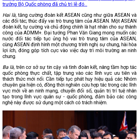
trưởng Bộ Quốc phòng đã chủ trì lễ đó...
Hai là,
tăng cường đoàn kết ASEAN cũng như giữa ASEAN và
các đối tác; thúc đẩy vai trò trung tâm của ASEAN. Một ASEAN
đoàn kết, tự cường và chủ động chính là hạt nhân cho sự thành
công của ADMM+. Đại tướng Phan Văn Giang mong muốn các
nước đối tác tiếp tục ủng hộ vai trò trung tâm của ASEAN,
cùng ASEAN định hình một chương trình nghị sự chung, hài hòa
lợi ích, đóng góp tích cực vào việc duy trì môi trường an ninh
chung.
Ba là,
trên cơ sở sự tin cậy và tình đoàn kết, nâng tầm hợp tác
quốc phòng thực chất, tập trung vào các lĩnh vực ưu tiên và
thách thức mới nổi. Cần tiếp tục phát huy hiệu quả các Nhóm
chuyên gia hiện có, đồng thời nghiên cứu hợp tác trong các lĩnh
vực mới về an ninh mạng, chuyển đổi số, quản trị trí tuệ nhân
tạo trong lĩnh vực quân sự - quốc phòng, đảm bảo các công
nghệ này được sử dụng một cách có trách nhiệm.