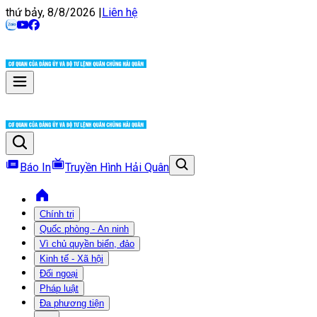
thứ bảy, 8/8/2026
|
Liên hệ
Báo In
Truyền Hình Hải Quân
Chính trị
Quốc phòng - An ninh
Vì chủ quyền biển, đảo
Kinh tế - Xã hội
Đối ngoại
Pháp luật
Đa phương tiện