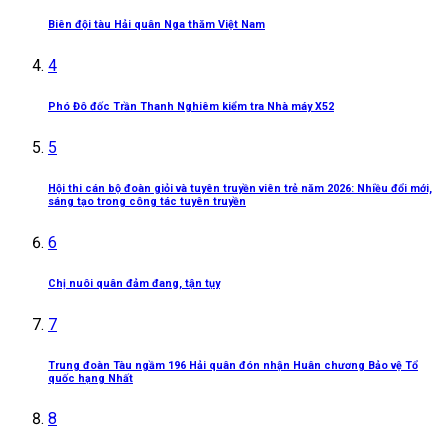
Biên đội tàu Hải quân Nga thăm Việt Nam
4
Phó Đô đốc Trần Thanh Nghiêm kiểm tra Nhà máy X52
5
Hội thi cán bộ đoàn giỏi và tuyên truyền viên trẻ năm 2026: Nhiều đổi mới,
sáng tạo trong công tác tuyên truyền
6
Chị nuôi quân đảm đang, tận tụy
7
Trung đoàn Tàu ngầm 196 Hải quân đón nhận Huân chương Bảo vệ Tổ
quốc hạng Nhất
8