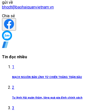
gửi về
bhqdt@baohaiquanvietnam.vn
Chia sẻ
Tin đọc nhiều
1
MẠCH NGUỒN BẢN LĨNH TỪ CHIẾN THẮNG TRẬN ĐẦU
2
Tư lệnh Hải quân thăm, tặng quà gia đình chính sách
3