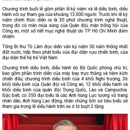
Chương trình buổi lễ gồm phần lễ kỷ niệm và lễ diễu binh, diễu
hành với sự tham gia của khoảng 13.000 người. Trước khi lễ kỷ
niệm chính thức diễn ra là 30 phút chương trình nghệ thuật,
trong đó có màn múa súng của Quân đội, màn trống hội của
Công an, một số tiết mục nghệ thuật do TP. Hồ Chí Minh đảm
nhiệm.
Tổng Bí thư Tô Lâm đọc diễn văn kỷ niệm 50 năm thống nhất
đất nước; tiếp theo phát biểu của đại diện cựu chiến binh, của
đại diện thế hệ trẻ Việt Nam.
Chương trình diễu binh, diễu hành do Bộ Quốc phòng chủ trì,
bao gồm phần trình diễn của máy bay trực thăng và tiêm kích
chiến đấu; chương trình diễu binh của 4 khối Nghi trượng, 36
khối diễu binh của Quân đội và Công an, 12 khối diễu hành và
khối diễu binh của quân đội Trung Quốc, Lào và Campuchia.
Đặc biệt, có 350 đại biểu là các Anh hùng Lực lượng vũ trang
nhân dân, Anh hùng Lao động, nhân chứng lịch sử tiêu biểu sẽ
tham gia trong lễ diễu hành trên xe ô tô buýt 2 tầng.