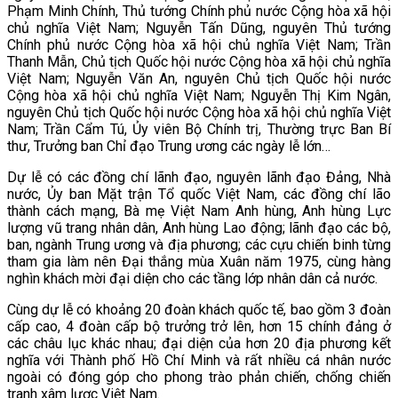
Phạm Minh Chính, Thủ tướng Chính phủ nước Cộng hòa xã hội
chủ nghĩa Việt Nam; Nguyễn Tấn Dũng, nguyên Thủ tướng
Chính phủ nước Cộng hòa xã hội chủ nghĩa Việt Nam; Trần
Thanh Mẫn, Chủ tịch Quốc hội nước Cộng hòa xã hội chủ nghĩa
Việt Nam; Nguyễn Văn An, nguyên Chủ tịch Quốc hội nước
Cộng hòa xã hội chủ nghĩa Việt Nam; Nguyễn Thị Kim Ngân,
nguyên Chủ tịch Quốc hội nước Cộng hòa xã hội chủ nghĩa Việt
Nam; Trần Cẩm Tú, Ủy viên Bộ Chính trị, Thường trực Ban Bí
thư, Trưởng ban Chỉ đạo Trung ương các ngày lễ lớn…
Dự lễ có các đồng chí lãnh đạo, nguyên lãnh đạo Đảng, Nhà
nước, Ủy ban Mặt trận Tổ quốc Việt Nam, các đồng chí lão
thành cách mạng, Bà mẹ Việt Nam Anh hùng, Anh hùng Lực
lượng vũ trang nhân dân, Anh hùng Lao động; lãnh đạo các bộ,
ban, ngành Trung ương và địa phương; các cựu chiến binh từng
tham gia làm nên Đại thắng mùa Xuân năm 1975, cùng hàng
nghìn khách mời đại diện cho các tầng lớp nhân dân cả nước.
Cùng dự lễ có khoảng 20 đoàn khách quốc tế, bao gồm 3 đoàn
cấp cao, 4 đoàn cấp bộ trưởng trở lên, hơn 15 chính đảng ở
các châu lục khác nhau; đại diện của hơn 20 địa phương kết
nghĩa với Thành phố Hồ Chí Minh và rất nhiều cá nhân nước
ngoài có đóng góp cho phong trào phản chiến, chống chiến
tranh xâm lược Việt Nam.