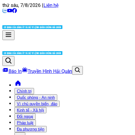
thứ sáu, 7/8/2026
|
Liên hệ
Báo In
Truyền Hình Hải Quân
Chính trị
Quốc phòng - An ninh
Vì chủ quyền biển, đảo
Kinh tế - Xã hội
Đối ngoại
Pháp luật
Đa phương tiện