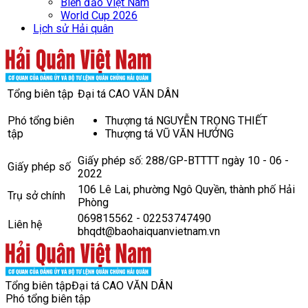
Biển đảo Việt Nam
World Cup 2026
Lịch sử Hải quân
Tổng biên tập
Đại tá CAO VĂN DÂN
Phó tổng biên
Thượng tá NGUYỄN TRỌNG THIẾT
tập
Thượng tá VŨ VĂN HƯỞNG
Giấy phép số: 288/GP-BTTTT ngày 10 - 06 -
Giấy phép số
2022
106 Lê Lai, phường Ngô Quyền, thành phố Hải
Trụ sở chính
Phòng
069815562 - 02253747490
Liên hệ
bhqdt@baohaiquanvietnam.vn
Tổng biên tập
Đại tá CAO VĂN DÂN
Phó tổng biên tập