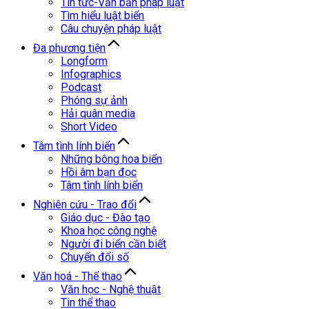
Tin tức-Văn bản pháp luật
Tìm hiểu luật biển
Câu chuyện pháp luật
Đa phương tiện
Longform
Infographics
Podcast
Phóng sự ảnh
Hải quân media
Short Video
Tâm tình lính biển
Những bông hoa biển
Hồi âm bạn đọc
Tâm tình lính biển
Nghiên cứu - Trao đổi
Giáo dục - Đào tạo
Khoa học công nghệ
Người đi biển cần biết
Chuyển đổi số
Văn hoá - Thể thao
Văn học - Nghệ thuật
Tin thể thao