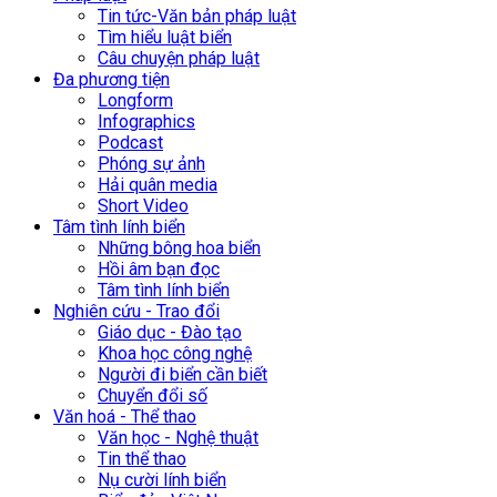
Tin tức-Văn bản pháp luật
Tìm hiểu luật biển
Câu chuyện pháp luật
Đa phương tiện
Longform
Infographics
Podcast
Phóng sự ảnh
Hải quân media
Short Video
Tâm tình lính biển
Những bông hoa biển
Hồi âm bạn đọc
Tâm tình lính biển
Nghiên cứu - Trao đổi
Giáo dục - Đào tạo
Khoa học công nghệ
Người đi biển cần biết
Chuyển đổi số
Văn hoá - Thể thao
Văn học - Nghệ thuật
Tin thể thao
Nụ cười lính biển