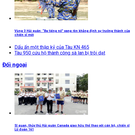
Vùng 3 Hải quân: “Ba tiếng nổ” vang rền khẳng định sự trưởng thành của
chiến sĩ mới
Dấu ấn một thập kỷ của Tàu KN 465
Tàu 950 cứu hộ thành công sà lan bị trôi dạt
Đối ngoại
Sĩ quan, thủy thủ Hải quân Canada giao hữu thể thao với cán bộ, chiến sĩ
Lữ đoàn 161