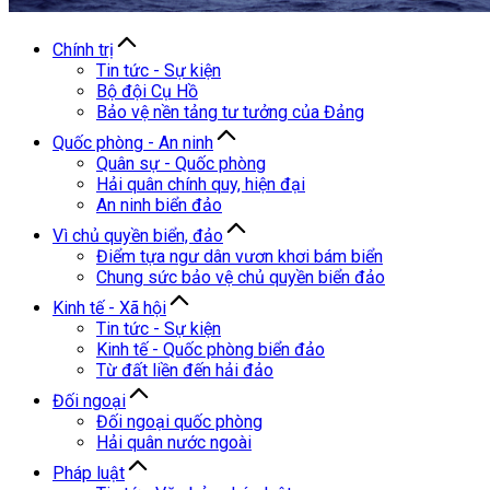
Chính trị
Tin tức - Sự kiện
Bộ đội Cụ Hồ
Bảo vệ nền tảng tư tưởng của Đảng
Quốc phòng - An ninh
Quân sự - Quốc phòng
Hải quân chính quy, hiện đại
An ninh biển đảo
Vì chủ quyền biển, đảo
Điểm tựa ngư dân vươn khơi bám biển
Chung sức bảo vệ chủ quyền biển đảo
Kinh tế - Xã hội
Tin tức - Sự kiện
Kinh tế - Quốc phòng biển đảo
Từ đất liền đến hải đảo
Đối ngoại
Đối ngoại quốc phòng
Hải quân nước ngoài
Pháp luật