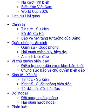
Nụ cười lính biển
Biển đảo Việt Nam
World Cup 2026
Lịch sử Hải quân
Chính trị
Tin tức - Sự kiện
Bộ đội Cụ Hồ
Bảo vệ nền tảng tư tưởng của Đảng
Quốc phòng - An ninh
Quân sự - Quốc phòng
Hải quân chính quy, hiện đại
An ninh biển đảo
Vì chủ quyền biển, đảo
Điểm tựa ngư dân vươn khơi bám biển
Chung sức bảo vệ chủ quyền biển đảo
Kinh tế - Xã hội
Tin tức - Sự kiện
Kinh tế - Quốc phòng biển đảo
Từ đất liền đến hải đảo
Đối ngoại
Đối ngoại quốc phòng
Hải quân nước ngoài
Pháp luật