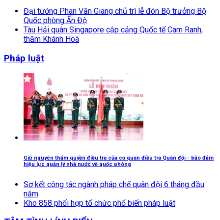
Đại tướng Phan Văn Giang chủ trì lễ đón Bộ trưởng Bộ
Quốc phòng Ấn Độ
Tàu Hải quân Singapore cập cảng Quốc tế Cam Ranh,
thăm Khánh Hoà
Pháp luật
Giữ nguyên thẩm quyền điều tra của cơ quan điều tra Quân đội - bảo đảm
hiệu lực quản lý nhà nước về quốc phòng
Sơ kết công tác ngành pháp chế quân đội 6 tháng đầu
năm
Kho 858 phối hợp tổ chức phổ biến pháp luật