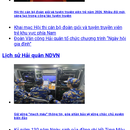
Hội thi cán bộ đoàn giỏi và tuyên truyền viên trẻ năm 2026: Nhiều đổi mới,
sáng tạo trong công tác tuyên truyền
Khai mạc Hội thi cán bộ đoàn giỏi và tuyên truyền viên
trẻ khu vực phía Nam
Đoàn Văn công Hải quân tổ chức chương trình “Ngày hội
gia đình”
Lịch sử Hải quân NDVN
Giữ vững "mạch máu" thông tin, góp phần bảo vệ vững chắc chủ quyền
biển đảo
Kỷ niệm 130 năm Ngày sinh của đồng chí Hồ Tùng Mậu