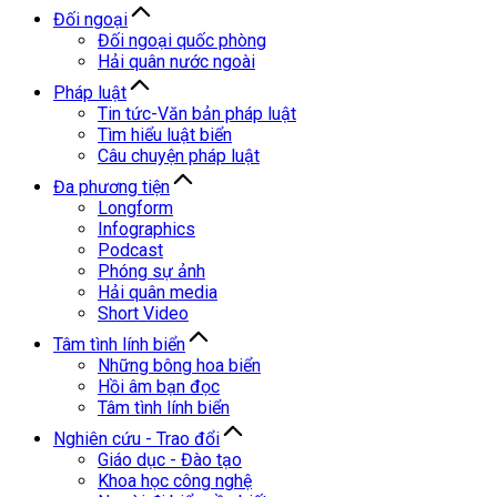
Đối ngoại
Đối ngoại quốc phòng
Hải quân nước ngoài
Pháp luật
Tin tức-Văn bản pháp luật
Tìm hiểu luật biển
Câu chuyện pháp luật
Đa phương tiện
Longform
Infographics
Podcast
Phóng sự ảnh
Hải quân media
Short Video
Tâm tình lính biển
Những bông hoa biển
Hồi âm bạn đọc
Tâm tình lính biển
Nghiên cứu - Trao đổi
Giáo dục - Đào tạo
Khoa học công nghệ