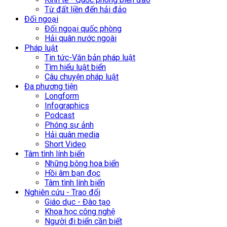
Từ đất liền đến hải đảo
Đối ngoại
Đối ngoại quốc phòng
Hải quân nước ngoài
Pháp luật
Tin tức-Văn bản pháp luật
Tìm hiểu luật biển
Câu chuyện pháp luật
Đa phương tiện
Longform
Infographics
Podcast
Phóng sự ảnh
Hải quân media
Short Video
Tâm tình lính biển
Những bông hoa biển
Hồi âm bạn đọc
Tâm tình lính biển
Nghiên cứu - Trao đổi
Giáo dục - Đào tạo
Khoa học công nghệ
Người đi biển cần biết