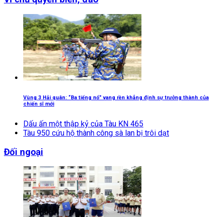
Vùng 3 Hải quân: “Ba tiếng nổ” vang rền khẳng định sự trưởng thành của
chiến sĩ mới
Dấu ấn một thập kỷ của Tàu KN 465
Tàu 950 cứu hộ thành công sà lan bị trôi dạt
Đối ngoại