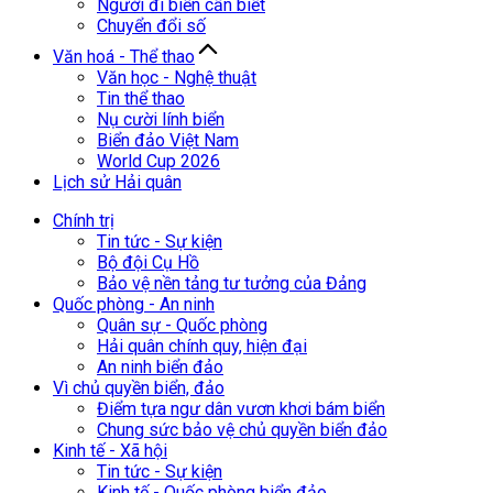
Người đi biển cần biết
Chuyển đổi số
Văn hoá - Thể thao
Văn học - Nghệ thuật
Tin thể thao
Nụ cười lính biển
Biển đảo Việt Nam
World Cup 2026
Lịch sử Hải quân
Chính trị
Tin tức - Sự kiện
Bộ đội Cụ Hồ
Bảo vệ nền tảng tư tưởng của Đảng
Quốc phòng - An ninh
Quân sự - Quốc phòng
Hải quân chính quy, hiện đại
An ninh biển đảo
Vì chủ quyền biển, đảo
Điểm tựa ngư dân vươn khơi bám biển
Chung sức bảo vệ chủ quyền biển đảo
Kinh tế - Xã hội
Tin tức - Sự kiện
Kinh tế - Quốc phòng biển đảo