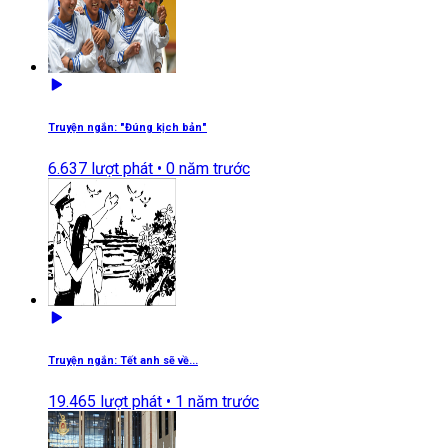
Truyện ngắn: "Đúng kịch bản"
6.637
lượt phát •
0 năm trước
Truyện ngắn: Tết anh sẽ về...
19.465
lượt phát •
1 năm trước