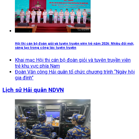
Hội thi cán bộ đoàn giỏi và tuyên truyền viên trẻ năm 2026: Nhiều đổi mới,
sáng tạo trong công tác tuyên truyền
Khai mạc Hội thi cán bộ đoàn giỏi và tuyên truyền viên
trẻ khu vực phía Nam
Đoàn Văn công Hải quân tổ chức chương trình “Ngày hội
gia đình”
Lịch sử Hải quân NDVN