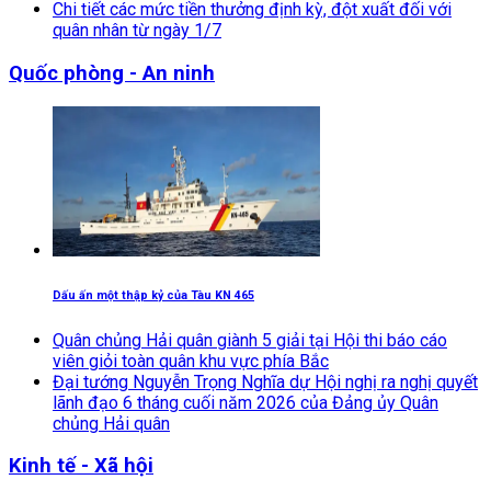
Chi tiết các mức tiền thưởng định kỳ, đột xuất đối với
quân nhân từ ngày 1/7
Quốc phòng - An ninh
Dấu ấn một thập kỷ của Tàu KN 465
Quân chủng Hải quân giành 5 giải tại Hội thi báo cáo
viên giỏi toàn quân khu vực phía Bắc
Đại tướng Nguyễn Trọng Nghĩa dự Hội nghị ra nghị quyết
lãnh đạo 6 tháng cuối năm 2026 của Đảng ủy Quân
chủng Hải quân
Kinh tế - Xã hội