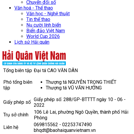
Chuyển đổi số
Văn hoá - Thể thao
Văn học - Nghệ thuật
Tin thể thao
Nụ cười lính biển
Biển đảo Việt Nam
World Cup 2026
Lịch sử Hải quân
Tổng biên tập
Đại tá CAO VĂN DÂN
Phó tổng biên
Thượng tá NGUYỄN TRỌNG THIẾT
tập
Thượng tá VŨ VĂN HƯỞNG
Giấy phép số: 288/GP-BTTTT ngày 10 - 06 -
Giấy phép số
2022
106 Lê Lai, phường Ngô Quyền, thành phố Hải
Trụ sở chính
Phòng
069815562 - 02253747490
Liên hệ
bhqdt@baohaiquanvietnam.vn