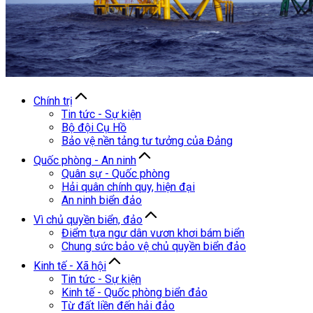
Chính trị
Tin tức - Sự kiện
Bộ đội Cụ Hồ
Bảo vệ nền tảng tư tưởng của Đảng
Quốc phòng - An ninh
Quân sự - Quốc phòng
Hải quân chính quy, hiện đại
An ninh biển đảo
Vì chủ quyền biển, đảo
Điểm tựa ngư dân vươn khơi bám biển
Chung sức bảo vệ chủ quyền biển đảo
Kinh tế - Xã hội
Tin tức - Sự kiện
Kinh tế - Quốc phòng biển đảo
Từ đất liền đến hải đảo