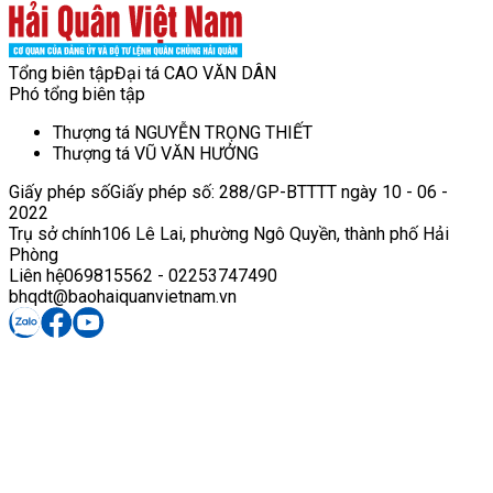
Tổng biên tập
Đại tá CAO VĂN DÂN
Phó tổng biên tập
Thượng tá NGUYỄN TRỌNG THIẾT
Thượng tá VŨ VĂN HƯỞNG
Giấy phép số
Giấy phép số: 288/GP-BTTTT ngày 10 - 06 -
2022
Trụ sở chính
106 Lê Lai, phường Ngô Quyền, thành phố Hải
Phòng
Liên hệ
069815562 - 02253747490
bhqdt@baohaiquanvietnam.vn