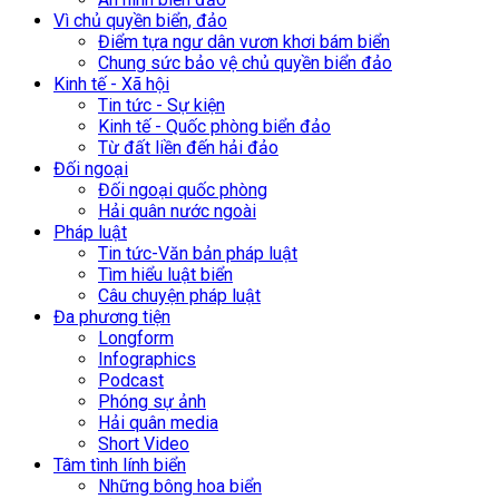
Vì chủ quyền biển, đảo
Điểm tựa ngư dân vươn khơi bám biển
Chung sức bảo vệ chủ quyền biển đảo
Kinh tế - Xã hội
Tin tức - Sự kiện
Kinh tế - Quốc phòng biển đảo
Từ đất liền đến hải đảo
Đối ngoại
Đối ngoại quốc phòng
Hải quân nước ngoài
Pháp luật
Tin tức-Văn bản pháp luật
Tìm hiểu luật biển
Câu chuyện pháp luật
Đa phương tiện
Longform
Infographics
Podcast
Phóng sự ảnh
Hải quân media
Short Video
Tâm tình lính biển
Những bông hoa biển