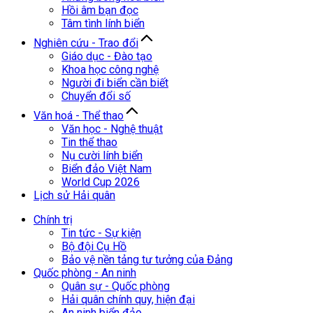
Hồi âm bạn đọc
Tâm tình lính biển
Nghiên cứu - Trao đổi
Giáo dục - Đào tạo
Khoa học công nghệ
Người đi biển cần biết
Chuyển đổi số
Văn hoá - Thể thao
Văn học - Nghệ thuật
Tin thể thao
Nụ cười lính biển
Biển đảo Việt Nam
World Cup 2026
Lịch sử Hải quân
Chính trị
Tin tức - Sự kiện
Bộ đội Cụ Hồ
Bảo vệ nền tảng tư tưởng của Đảng
Quốc phòng - An ninh
Quân sự - Quốc phòng
Hải quân chính quy, hiện đại
An ninh biển đảo