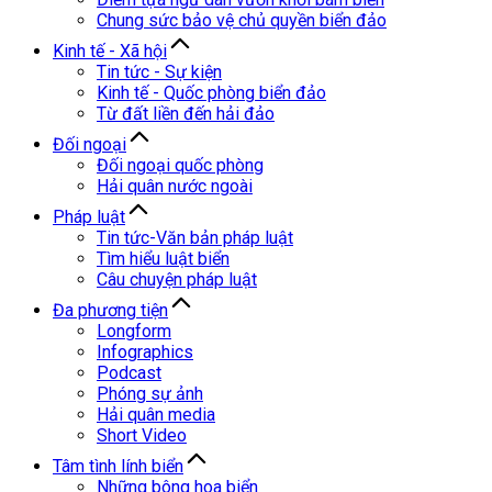
Chung sức bảo vệ chủ quyền biển đảo
Kinh tế - Xã hội
Tin tức - Sự kiện
Kinh tế - Quốc phòng biển đảo
Từ đất liền đến hải đảo
Đối ngoại
Đối ngoại quốc phòng
Hải quân nước ngoài
Pháp luật
Tin tức-Văn bản pháp luật
Tìm hiểu luật biển
Câu chuyện pháp luật
Đa phương tiện
Longform
Infographics
Podcast
Phóng sự ảnh
Hải quân media
Short Video
Tâm tình lính biển
Những bông hoa biển