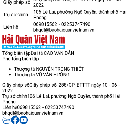
Giấy phép số
2022
106 Lê Lai, phường Ngô Quyền, thành phố Hải
Trụ sở chính
Phòng
069815562 - 02253747490
Liên hệ
bhqdt@baohaiquanvietnam.vn
Tổng biên tập
Đại tá CAO VĂN DÂN
Phó tổng biên tập
Thượng tá NGUYỄN TRỌNG THIẾT
Thượng tá VŨ VĂN HƯỞNG
Giấy phép số
Giấy phép số: 288/GP-BTTTT ngày 10 - 06 -
2022
Trụ sở chính
106 Lê Lai, phường Ngô Quyền, thành phố Hải
Phòng
Liên hệ
069815562 - 02253747490
bhqdt@baohaiquanvietnam.vn