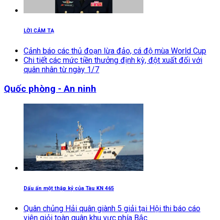
LỜI CẢM TẠ
Cảnh báo các thủ đoạn lừa đảo, cá độ mùa World Cup
Chi tiết các mức tiền thưởng định kỳ, đột xuất đối với
quân nhân từ ngày 1/7
Quốc phòng - An ninh
Dấu ấn một thập kỷ của Tàu KN 465
Quân chủng Hải quân giành 5 giải tại Hội thi báo cáo
viên giỏi toàn quân khu vực phía Bắc