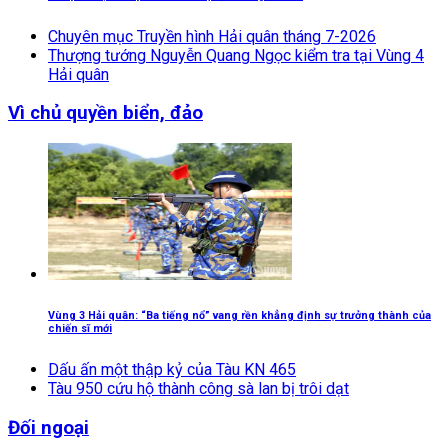
Chuyên mục Truyền hình Hải quân tháng 7-2026
Thượng tướng Nguyễn Quang Ngọc kiểm tra tại Vùng 4
Hải quân
Vì chủ quyền biển, đảo
Vùng 3 Hải quân: “Ba tiếng nổ” vang rền khẳng định sự trưởng thành của
chiến sĩ mới
Dấu ấn một thập kỷ của Tàu KN 465
Tàu 950 cứu hộ thành công sà lan bị trôi dạt
Đối ngoại