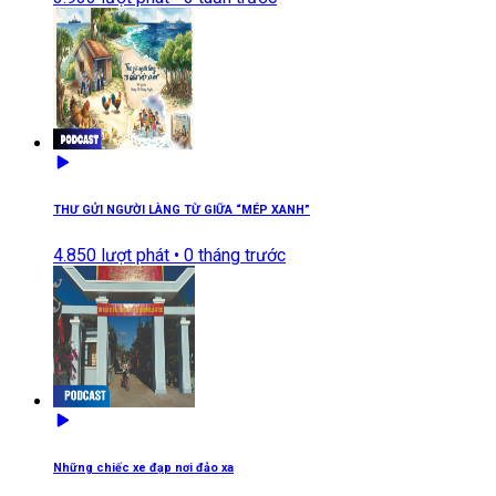
THƯ GỬI NGƯỜI LÀNG TỪ GIỮA “MÉP XANH”
4.850
lượt phát •
0 tháng trước
Những chiếc xe đạp nơi đảo xa