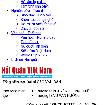
Hồi âm bạn đọc
Tâm tình lính biển
Nghiên cứu - Trao đổi
Giáo dục - Đào tạo
Khoa học công nghệ
Người đi biển cần biết
Chuyển đổi số
Văn hoá - Thể thao
Văn học - Nghệ thuật
Tin thể thao
Nụ cười lính biển
Biển đảo Việt Nam
World Cup 2026
Lịch sử Hải quân
Tổng biên tập
Đại tá CAO VĂN DÂN
Phó tổng biên
Thượng tá NGUYỄN TRỌNG THIẾT
tập
Thượng tá VŨ VĂN HƯỞNG
Giấy phép số: 288/GP-BTTTT ngày 10 - 06 -