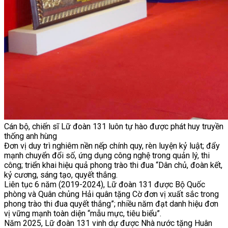
Cán bộ, chiến sĩ Lữ đoàn 131 luôn tự hào được phát huy truyền
thống anh hùng
Đơn vị duy trì nghiêm nền nếp chính quy, rèn luyện kỷ luật; đẩy
mạnh chuyển đổi số, ứng dụng công nghệ trong quản lý, thi
công; triển khai hiệu quả phong trào thi đua “Dân chủ, đoàn kết,
kỷ cương, sáng tạo, quyết thắng.
Liên tục 6 năm (2019-2024), Lữ đoàn 131 được Bộ Quốc
phòng và Quân chủng Hải quân tặng Cờ đơn vị xuất sắc trong
phong trào thi đua quyết thắng”; nhiều năm đạt danh hiệu đơn
vị vững mạnh toàn diện “mẫu mực, tiêu biểu”.
Năm 2025, Lữ đoàn 131 vinh dự được Nhà nước tặng Huân