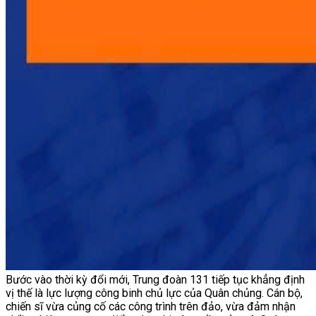
Bước vào thời kỳ đổi mới, Trung đoàn 131 tiếp tục khẳng định
vị thế là lực lượng công binh chủ lực của Quân chủng. Cán bộ,
chiến sĩ vừa củng cố các công trình trên đảo, vừa đảm nhận