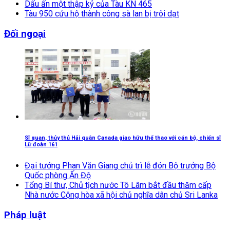
Dấu ấn một thập kỷ của Tàu KN 465
Tàu 950 cứu hộ thành công sà lan bị trôi dạt
Đối ngoại
Sĩ quan, thủy thủ Hải quân Canada giao hữu thể thao với cán bộ, chiến sĩ
Lữ đoàn 161
Đại tướng Phan Văn Giang chủ trì lễ đón Bộ trưởng Bộ
Quốc phòng Ấn Độ
Tổng Bí thư, Chủ tịch nước Tô Lâm bắt đầu thăm cấp
Nhà nước Cộng hòa xã hội chủ nghĩa dân chủ Sri Lanka
Pháp luật