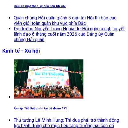
Dấu ấn một thập kỷ của Tàu KN 465
Quân chủng Hải quân giành 5 giải tại Hội thi báo cáo
viên giỏi toàn quân khu vực phía Bắc
Đại tướng Nguyễn Trọng Nghĩa dự Hội nghị ra nghị quyết
lãnh đạo 6 tháng cuối năm 2026 của Đảng ủy Quân
chủng Hải quân
Kinh tế - Xã hội
Ấm áp Tết thiếu nhi tại Lữ đoàn 171
Thủ tướng Lê Minh Hưng: Thi đua phải trở thành động
lực hành động cho mục tiêu tăng trưởng hai con số