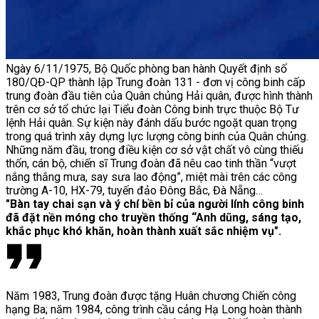
Ngày 6/11/1975, Bộ Quốc phòng ban hành Quyết định số
180/QĐ-QP thành lập Trung đoàn 131 - đơn vị công binh cấp
trung đoàn đầu tiên của Quân chủng Hải quân, được hình thành
trên cơ sở tổ chức lại Tiểu đoàn Công binh trực thuộc Bộ Tư
lệnh Hải quân. Sự kiện này đánh dấu bước ngoặt quan trọng
trong quá trình xây dựng lực lượng công binh của Quân chủng.
Những năm đầu, trong điều kiện cơ sở vật chất vô cùng thiếu
thốn, cán bộ, chiến sĩ Trung đoàn đã nêu cao tinh thần “vượt
nắng thắng mưa, say sưa lao động”, miệt mài trên các công
trường A-10, HX-79, tuyến đảo Đông Bắc, Đà Nẵng…
"Bàn tay chai sạn và ý chí bền bỉ của người lính công binh
đã đặt nền móng cho truyền thống “Anh dũng, sáng tạo,
khắc phục khó khăn, hoàn thành xuất sắc nhiệm vụ".
Năm 1983, Trung đoàn được tặng Huân chương Chiến công
hạng Ba; năm 1984, công trình cầu cảng Hạ Long hoàn thành