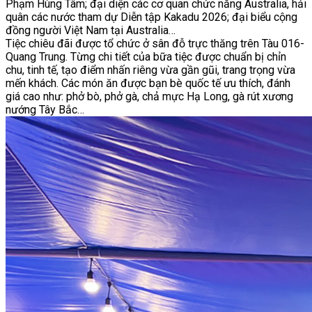
Phạm Hùng Tâm; đại diện các cơ quan chức năng Australia, hải
quân các nước tham dự Diễn tập Kakadu 2026; đại biểu cộng
đồng người Việt Nam tại Australia…
Tiệc chiêu đãi được tổ chức ở sân đỗ trực thăng trên Tàu 016-
Quang Trung. Từng chi tiết của bữa tiệc được chuẩn bị chỉn
chu, tinh tế, tạo điểm nhấn riêng vừa gần gũi, trang trọng vừa
mến khách. Các món ăn được bạn bè quốc tế ưu thích, đánh
giá cao như: phở bò, phở gà, chả mực Hạ Long, gà rút xương
nướng Tây Bắc…