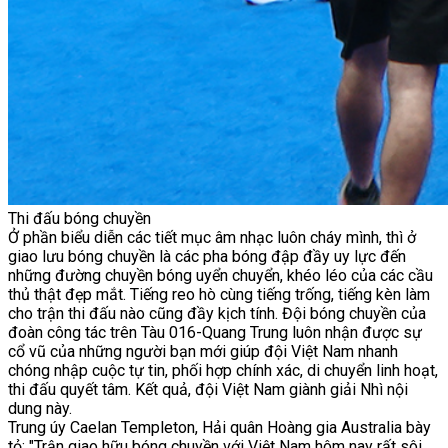
Thi đấu bóng chuyền
Ở phần biểu diễn các tiết mục âm nhạc luôn cháy mình, thì ở
giao lưu bóng chuyền là các pha bóng đập đầy uy lực đến
những đường chuyền bóng uyển chuyển, khéo léo của các cầu
thủ thật đẹp mắt. Tiếng reo hò cùng tiếng trống, tiếng kèn làm
cho trận thi đấu nào cũng đầy kịch tính. Đội bóng chuyền của
đoàn công tác trên Tàu 016-Quang Trung luôn nhận được sự
cổ vũ của những người bạn mới giúp đội Việt Nam nhanh
chóng nhập cuộc tự tin, phối hợp chính xác, di chuyển linh hoạt,
thi đấu quyết tâm. Kết quả, đội Việt Nam giành giải Nhì nội
dung này.
Trung úy Caelan Templeton, Hải quân Hoàng gia Australia bày
tỏ: "Trận giao hữu bóng chuyền với Việt Nam hôm nay rất sôi