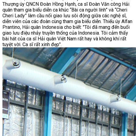
Thượng úy QNCN Đoàn Hồng Hạnh, ca sĩ Đoàn Văn công Hải
quân tham gia biểu diễn ca khúc “Bài ca người lính” và “Cheri
Cheri Lady” làm cầu nối giao lưu sôi động giữa các nghệ sĩ,
diễn viên của các đoàn cùng tham gia biểu diễn. Thiếu úy Alfan
Prantino, Hải quân Indonesia cho biết: "Tôi đã mang đến buổi
giao lưu điệu nhảy truyền thống của Indonesia. Tôi cảm thấy
bài hát của ca sĩ Hải quân Việt Nam rất hay và không khí rất
tuyệt vời. Ca sĩ rất xinh đẹp".