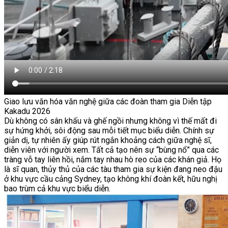
Giao lưu văn hóa văn nghệ giữa các đoàn tham gia Diễn tập
Kakadu 2026
Dù không có sân khấu và ghế ngồi nhưng không vì thế mất đi
sự hứng khởi, sôi động sau mỗi tiết mục biểu diễn. Chính sự
giản dị, tự nhiên ấy giúp rút ngắn khoảng cách giữa nghệ sĩ,
diễn viên với người xem. Tất cả tạo nên sự “bùng nổ” qua các
tràng vỗ tay liên hồi, nắm tay nhau hò reo của các khán giả. Họ
là sĩ quan, thủy thủ của các tàu tham gia sự kiện đang neo đậu
ở khu vực cầu cảng Sydney, tạo không khí đoàn kết, hữu nghị
bao trùm cả khu vực biểu diễn.