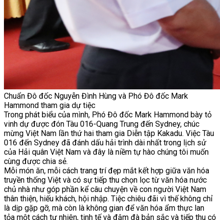
Chuẩn Đô đốc Nguyễn Đình Hùng và Phó Đô đốc Mark
Hammond tham gia dự tiệc
Trong phát biểu của mình, Phó Đô đốc Mark Hammond bày tỏ
vinh dự được đón Tàu 016-Quang Trung đến Sydney, chúc
mừng Việt Nam lần thứ hai tham gia Diễn tập Kakadu. Việc Tàu
016 đến Sydney đã đánh dấu hải trình dài nhất trong lịch sử
của Hải quân Việt Nam và đây là niềm tự hào chúng tôi muốn
cùng được chia sẻ.
Mỗi món ăn, mỗi cách trang trí đẹp mắt kết hợp giữa văn hóa
truyền thống Việt và có sự tiếp thu chọn lọc từ văn hóa nước
chủ nhà như góp phần kể câu chuyện về con người Việt Nam
thân thiện, hiếu khách, hội nhập. Tiệc chiêu đãi vì thế không chỉ
là dịp gặp gỡ, mà còn là không gian để văn hóa ẩm thực lan
tỏa một cách tự nhiên, tinh tế và đậm đà bản sắc và tiếp thu có