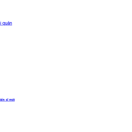
i quân
iến sĩ mới