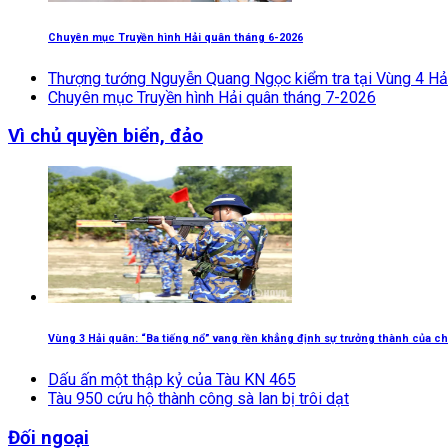
Chuyên mục Truyền hình Hải quân tháng 6-2026
Thượng tướng Nguyễn Quang Ngọc kiểm tra tại Vùng 4 Hả
Chuyên mục Truyền hình Hải quân tháng 7-2026
Vì chủ quyền biển, đảo
Vùng 3 Hải quân: “Ba tiếng nổ” vang rền khẳng định sự trưởng thành của ch
Dấu ấn một thập kỷ của Tàu KN 465
Tàu 950 cứu hộ thành công sà lan bị trôi dạt
Đối ngoại